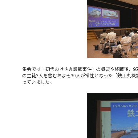
集会では「初代おけさ丸襲撃事件」の概要や終戦後、9
の生徒3人を含むおよそ30人が犠牲となった「鉄工丸
っていました。