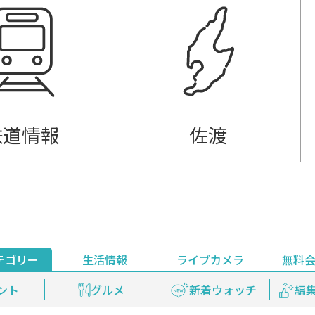
鉄道情報
佐渡
テゴリー
生活情報
ライブカメラ
無料
ント
ライブ配信
安全安心情報
グルメ
見逃し配信
天気
新着ウォッチ
上越妙高百景
プレミアム
編