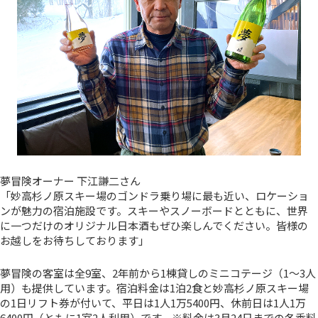
夢冒険オーナー 下江謙二さん
「妙高杉ノ原スキー場のゴンドラ乗り場に最も近い、ロケーショ
ンが魅力の宿泊施設です。スキーやスノーボードとともに、世界
に一つだけのオリジナル日本酒もぜひ楽しんでください。皆様の
お越しをお待ちしております」
夢冒険の客室は全9室、2年前から1棟貸しのミニコテージ（1～3人
用）も提供しています。宿泊料金は1泊2食と妙高杉ノ原スキー場
の1日リフト券が付いて、平日は1人1万5400円、休前日は1人1万
6400円（ともに1室2人利用）です。※料金は3月24日までの冬季料