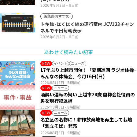
2026年8月2日
- 6日前
編集部おすすめ
トキ鉄･ほくほく線の運行案内 JCV123チャン
ネルで平日毎朝表示
2026年8月2日
- 6日前
あわせて読みたい記事
イベント
ニュース
NEW
17年ぶり上越市開催！「夏期巡回 ラジオ体操･
みんなの体操会」今月16日(日)
2026年8月9日
- 5時間前
ニュース
NEW
酒酔い運転の疑い 上越市28歳 自称会社役員の
男を現行犯逮捕
2026年8月9日
- 8時間前
ニュース
NEW
名立区の名物に！耕作放棄地を再生して栽培
「灘立そば」発売
2026年8月9日
- 9時間前