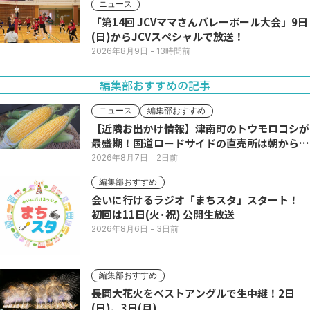
ニュース
「第14回 JCVママさんバレーボール大会」9日
(日)からJCVスペシャルで放送！
2026年8月9日
- 13時間前
編集部おすすめの記事
ニュース
編集部おすすめ
【近隣お出かけ情報】津南町のトウモロコシが
最盛期！国道ロードサイドの直売所は朝から長
い列
2026年8月7日
- 2日前
編集部おすすめ
会いに行けるラジオ「まちスタ」スタート！
初回は11日(火･祝) 公開生放送
2026年8月6日
- 3日前
編集部おすすめ
長岡大花火をベストアングルで生中継！2日
(日)、3日(月)