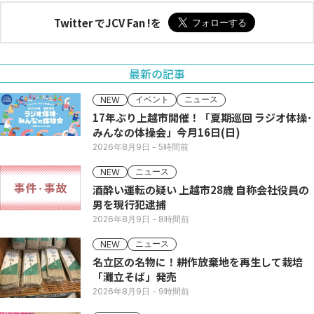
Twitter でJCV Fan !を
最新の記事
イベント
ニュース
NEW
17年ぶり上越市開催！「夏期巡回 ラジオ体操･
みんなの体操会」今月16日(日)
2026年8月9日
- 5時間前
ニュース
NEW
酒酔い運転の疑い 上越市28歳 自称会社役員の
男を現行犯逮捕
2026年8月9日
- 8時間前
ニュース
NEW
名立区の名物に！耕作放棄地を再生して栽培
「灘立そば」発売
2026年8月9日
- 9時間前