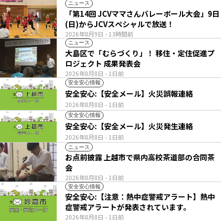
ニュース
「第14回 JCVママさんバレーボール大会」9日
(日)からJCVスペシャルで放送！
2026年8月9日
- 13時間前
ニュース
大島区で「むらづくり」！ 移住・定住促進プ
ロジェクト 成果発表会
2026年8月8日
- 1日前
安全安心情報
安全安心:【安全メール】火災誤報連絡
2026年8月8日
- 1日前
安全安心情報
安全安心:【安全メール】火災発生連絡
2026年8月8日
- 1日前
ニュース
お点前披露 上越市で県内高校茶道部の合同茶
会
2026年8月8日
- 1日前
安全安心情報
安全安心:【注意：熱中症警戒アラート】熱中
症警戒アラートが発表されています。
2026年8月8日
- 1日前