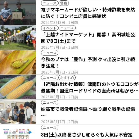
ニュース
警察
電子マネーカードが欲しい… 特殊詐欺を未然
に防ぐ！コンビニ店員に感謝状
2026年8月8日
- 1日前
イベント
ニュース
「上越ナイトマーケット」開幕！ 高田城址公
園で8日(土)まで
2026年8月7日
- 1日前
ニュース
今秋のブナは「豊作」予測 クマ出没に引き続
き注意！
2026年8月7日
- 2日前
ニュース
おすすめ
【近隣お出かけ情報】津南町のトウモロコシが
最盛期！国道ロードサイドの直売所は朝から長
い列
2026年8月7日
- 2日前
ニュース
妙高市で戦没者記憶展 ～語り継ぐ戦争の記憶
～
2026年8月7日
- 2日前
ニュース
8日(土)以降 暑さ少し和らぐも大気は不安定