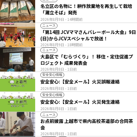
名立区の名物に！耕作放棄地を再生して栽培
「灘立そば」発売
2026年8月9日
- 14時間前
ニュース
「第14回 JCVママさんバレーボール大会」9日
(日)からJCVスペシャルで放送！
2026年8月9日
- 18時間前
ニュース
大島区で「むらづくり」！ 移住・定住促進プ
ロジェクト 成果発表会
2026年8月8日
- 1日前
安全安心情報
安全安心:【安全メール】火災誤報連絡
2026年8月8日
- 1日前
安全安心情報
安全安心:【安全メール】火災発生連絡
2026年8月8日
- 1日前
ニュース
お点前披露 上越市で県内高校茶道部の合同茶
会
2026年8月8日
- 1日前