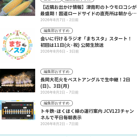
【近隣お出かけ情報】津南町のトウモロコシが
最盛期！国道ロードサイドの直売所は朝から長
い列
2026年8月7日
- 2日前
編集部おすすめ
会いに行けるラジオ「まちスタ」スタート！
初回は11日(火･祝) 公開生放送
2026年8月6日
- 3日前
編集部おすすめ
長岡大花火をベストアングルで生中継！2日
(日)、3日(月)
2026年8月2日
- 7日前
編集部おすすめ
トキ鉄･ほくほく線の運行案内 JCV123チャン
ネルで平日毎朝表示
2026年8月2日
- 7日前