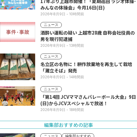
17年ぶり上越市開催！「夏期巡回 ラジオ体操･
みんなの体操会」今月16日(日)
2026年8月9日
- 10時間前
ニュース
酒酔い運転の疑い 上越市28歳 自称会社役員の
男を現行犯逮捕
2026年8月9日
- 13時間前
ニュース
名立区の名物に！耕作放棄地を再生して栽培
「灘立そば」発売
2026年8月9日
- 14時間前
ニュース
「第14回 JCVママさんバレーボール大会」9日
(日)からJCVスペシャルで放送！
2026年8月9日
- 18時間前
編集部おすすめの記事
ニュース
編集部おすすめ