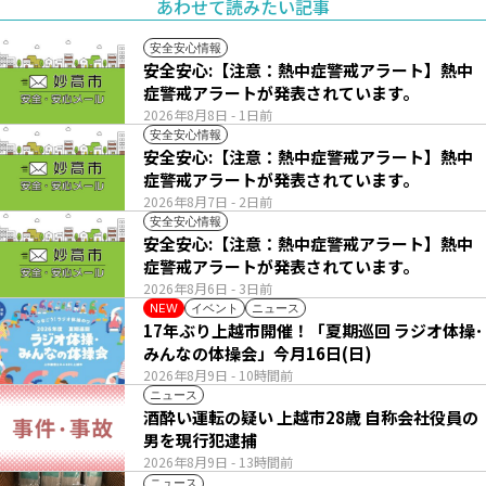
あわせて読みたい記事
安全安心情報
安全安心:【注意：熱中症警戒アラート】熱中
症警戒アラートが発表されています。
2026年8月8日
- 1日前
安全安心情報
安全安心:【注意：熱中症警戒アラート】熱中
症警戒アラートが発表されています。
2026年8月7日
- 2日前
安全安心情報
安全安心:【注意：熱中症警戒アラート】熱中
症警戒アラートが発表されています。
2026年8月6日
- 3日前
イベント
ニュース
NEW
17年ぶり上越市開催！「夏期巡回 ラジオ体操･
みんなの体操会」今月16日(日)
2026年8月9日
- 10時間前
ニュース
酒酔い運転の疑い 上越市28歳 自称会社役員の
男を現行犯逮捕
2026年8月9日
- 13時間前
ニュース