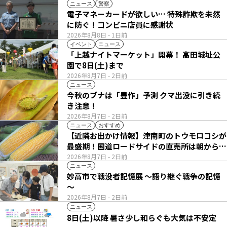
ニュース
警察
電子マネーカードが欲しい… 特殊詐欺を未然
に防ぐ！コンビニ店員に感謝状
2026年8月8日
- 1日前
イベント
ニュース
「上越ナイトマーケット」開幕！ 高田城址公
園で8日(土)まで
2026年8月7日
- 2日前
ニュース
今秋のブナは「豊作」予測 クマ出没に引き続
き注意！
2026年8月7日
- 2日前
ニュース
おすすめ
【近隣お出かけ情報】津南町のトウモロコシが
最盛期！国道ロードサイドの直売所は朝から長
い列
2026年8月7日
- 2日前
ニュース
妙高市で戦没者記憶展 ～語り継ぐ戦争の記憶
～
2026年8月7日
- 2日前
ニュース
8日(土)以降 暑さ少し和らぐも大気は不安定