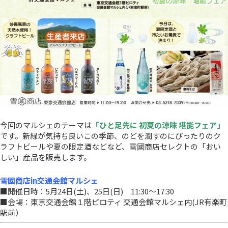
今回のマルシェのテーマは
「ひと足先に 初夏の涼味 堪能フェア」
です。新緑が気持ち良いこの季節、のどを潤すのにぴったりのク
ラフトビールや夏の限定酒などなど、雪國商店セレクトの「おい
しい」産品を販売します。
雪國商店in交通会館マルシェ
■開催日時：5月24日(土)、25日(日) 11:30～17:30
■会場：東京交通会館１階ピロティ 交通会館マルシェ内(JR有楽町
駅前）