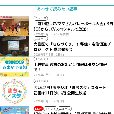
あわせて読みたい記事
ニュース
「第14回 JCVママさんバレーボール大会」9日
(日)からJCVスペシャルで放送！
2026年8月9日
- 17時間前
ニュース
大島区で「むらづくり」！ 移住・定住促進プ
ロジェクト 成果発表会
2026年8月8日
- 1日前
イベント
上越妙高 週末のお出かけ情報はタウン情報
で！
2026年8月6日
- 3日前
おすすめ
会いに行けるラジオ「まちスタ」スタート！
初回は11日(火･祝) 公開生放送
2026年8月6日
- 3日前
イベント
ニュース
NEW
17年ぶり上越市開催！「夏期巡回 ラジオ体操･