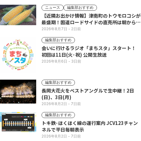
ニュース
編集部おすすめ
【近隣お出かけ情報】津南町のトウモロコシが
最盛期！国道ロードサイドの直売所は朝から長
い列
2026年8月7日
- 2日前
編集部おすすめ
会いに行けるラジオ「まちスタ」スタート！
初回は11日(火･祝) 公開生放送
2026年8月6日
- 3日前
編集部おすすめ
長岡大花火をベストアングルで生中継！2日
(日)、3日(月)
2026年8月2日
- 7日前
編集部おすすめ
トキ鉄･ほくほく線の運行案内 JCV123チャン
ネルで平日毎朝表示
2026年8月2日
- 7日前