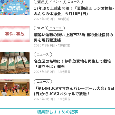
イベント
ニュース
NEW
17年ぶり上越市開催！「夏期巡回 ラジオ体操･
みんなの体操会」今月16日(日)
2026年8月9日
- 9時間前
ニュース
NEW
酒酔い運転の疑い 上越市28歳 自称会社役員の
男を現行犯逮捕
2026年8月9日
- 12時間前
ニュース
名立区の名物に！耕作放棄地を再生して栽培
「灘立そば」発売
2026年8月9日
- 13時間前
ニュース
「第14回 JCVママさんバレーボール大会」9日
(日)からJCVスペシャルで放送！
2026年8月9日
- 17時間前
編集部おすすめの記事