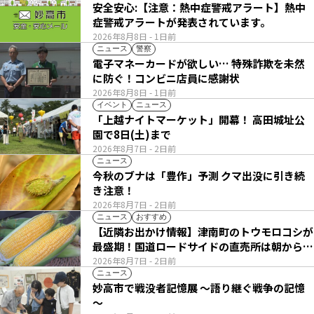
安全安心:【注意：熱中症警戒アラート】熱中
症警戒アラートが発表されています。
2026年8月8日
- 1日前
ニュース
警察
電子マネーカードが欲しい… 特殊詐欺を未然
に防ぐ！コンビニ店員に感謝状
2026年8月8日
- 1日前
イベント
ニュース
「上越ナイトマーケット」開幕！ 高田城址公
園で8日(土)まで
2026年8月7日
- 2日前
ニュース
今秋のブナは「豊作」予測 クマ出没に引き続
き注意！
2026年8月7日
- 2日前
ニュース
おすすめ
【近隣お出かけ情報】津南町のトウモロコシが
最盛期！国道ロードサイドの直売所は朝から長
い列
2026年8月7日
- 2日前
ニュース
妙高市で戦没者記憶展 ～語り継ぐ戦争の記憶
～