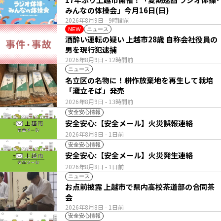
みんなの体操会」今月16日(日)
2026年8月9日
- 9時間前
ニュース
NEW
酒酔い運転の疑い 上越市28歳 自称会社役員の
男を現行犯逮捕
2026年8月9日
- 12時間前
ニュース
名立区の名物に！耕作放棄地を再生して栽培
「灘立そば」発売
2026年8月9日
- 13時間前
安全安心情報
安全安心:【安全メール】火災誤報連絡
2026年8月8日
- 1日前
安全安心情報
安全安心:【安全メール】火災発生連絡
2026年8月8日
- 1日前
ニュース
お点前披露 上越市で県内高校茶道部の合同茶
会
2026年8月8日
- 1日前
安全安心情報