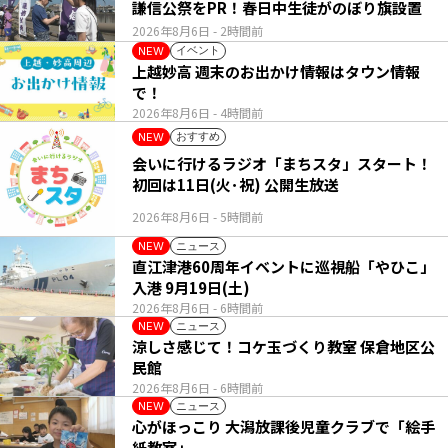
謙信公祭をPR！春日中生徒がのぼり旗設置
2026年8月6日
- 2時間前
イベント
NEW
上越妙高 週末のお出かけ情報はタウン情報
で！
2026年8月6日
- 4時間前
おすすめ
NEW
会いに行けるラジオ「まちスタ」スタート！
初回は11日(火･祝) 公開生放送
2026年8月6日
- 5時間前
ニュース
NEW
直江津港60周年イベントに巡視船「やひこ」
入港 9月19日(土)
2026年8月6日
- 6時間前
ニュース
NEW
涼しさ感じて！コケ玉づくり教室 保倉地区公
民館
2026年8月6日
- 6時間前
ニュース
NEW
心がほっこり 大潟放課後児童クラブで「絵手
紙教室」