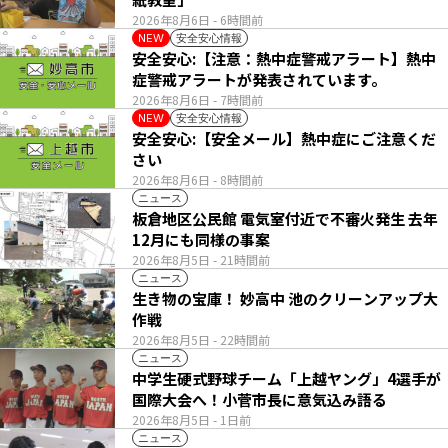
2026年8月6日
- 6時間前
安全安心情報
NEW
安全安心:【注意：熱中症警戒アラート】熱中
症警戒アラートが発表されています。
2026年8月6日
- 7時間前
安全安心情報
NEW
安全安心:【安全メール】熱中症にご注意くだ
さい
2026年8月6日
- 8時間前
ニュース
板倉地区公民館 電気室付近で不審火発生 去年
12月にも同様の事案
2026年8月5日
- 21時間前
ニュース
生き物の宝庫！ 妙高中 池のクリーンアップ大
作戦
2026年8月5日
- 22時間前
ニュース
中学生硬式野球チーム「上越ヤング」4選手が
国際大会へ！小菅市長に意気込み語る
2026年8月5日
- 1日前
ニュース