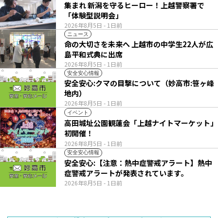
集まれ 新潟を守るヒーロー！上越警察署で
「体験型説明会」
2026年8月5日
- 1日前
ニュース
命の大切さを未来へ 上越市の中学生22人が広
島平和式典に出席
2026年8月5日
- 1日前
安全安心情報
安全安心:クマの目撃について（妙高市:笹ヶ峰
地内）
2026年8月5日
- 1日前
イベント
高田城址公園観蓮会「上越ナイトマーケット」
初開催！
2026年8月5日
- 1日前
安全安心情報
安全安心:【注意：熱中症警戒アラート】熱中
症警戒アラートが発表されています。
2026年8月5日
- 1日前