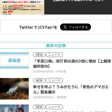
Twitter でJCV Fan !を
最新の記事
ニュース
NEW
「手足口病」流行 前の週の3倍に増加【上越保
健所管内】
2026年8月6日
- 54分前
ニュース
NEW
幸せを呼ぶ？ うみがたりに「青色のアマガエ
ル」緊急展示
2026年8月6日
- 1時間前
ニュース
NEW