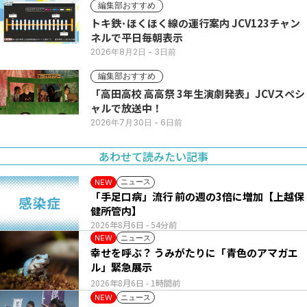
編集部おすすめ
トキ鉄･ほくほく線の運行案内 JCV123チャン
ネルで平日毎朝表示
2026年8月2日
- 3日前
編集部おすすめ
「高田高校 高高祭 3年生演劇発表」JCVスペシ
ャルで放送中！
2026年7月30日
- 6日前
あわせて読みたい記事
ニュース
NEW
「手足口病」流行 前の週の3倍に増加【上越保
健所管内】
2026年8月6日
- 54分前
ニュース
NEW
幸せを呼ぶ？ うみがたりに「青色のアマガエ
ル」緊急展示
2026年8月6日
- 1時間前
ニュース
NEW