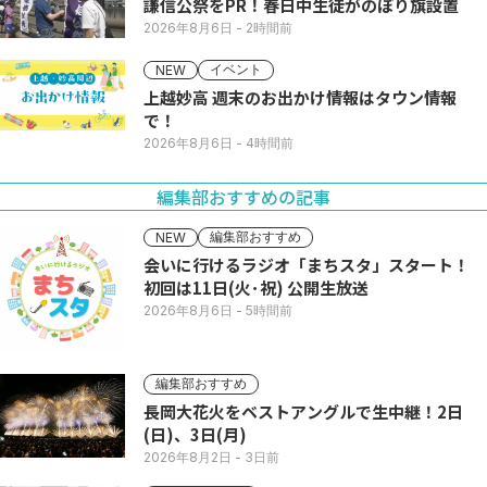
謙信公祭をPR！春日中生徒がのぼり旗設置
2026年8月6日
- 2時間前
イベント
NEW
上越妙高 週末のお出かけ情報はタウン情報
で！
2026年8月6日
- 4時間前
編集部おすすめの記事
編集部おすすめ
NEW
会いに行けるラジオ「まちスタ」スタート！
初回は11日(火･祝) 公開生放送
2026年8月6日
- 5時間前
編集部おすすめ
長岡大花火をベストアングルで生中継！2日
(日)、3日(月)
2026年8月2日
- 3日前