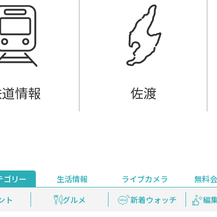
鉄道情報
佐渡
テゴリー
生活情報
ライブカメラ
無料
ント
ライブ配信
安全安心情報
グルメ
見逃し配信
天気
新着ウォッチ
上越妙高百景
プレミアム
編