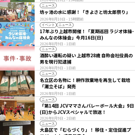
ニュース
坊ヶ池の水に感謝！「きよさと坊太郎祭り」
2026年8月10日
- 15時間前
イベント
ニュース
17年ぶり上越市開催！「夏期巡回 ラジオ体操･
みんなの体操会」今月16日(日)
2026年8月9日
- 1日前
ニュース
酒酔い運転の疑い 上越市28歳 自称会社役員の
男を現行犯逮捕
2026年8月9日
- 1日前
ニュース
名立区の名物に！耕作放棄地を再生して栽培
「灘立そば」発売
2026年8月9日
- 1日前
ニュース
「第14回 JCVママさんバレーボール大会」9日
(日)からJCVスペシャルで放送！
2026年8月9日
- 2日前
ニュース
大島区で「むらづくり」！ 移住・定住促進プ