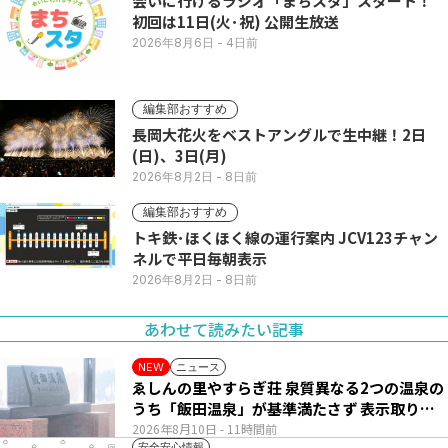
会いに行けるラジオ「まちスタ」スタート！
初回は11日(火･祝) 公開生放送
2026年8月6日
- 4日前
編集部おすすめ
長岡大花火をベストアングルで生中継！2日
(日)、3日(月)
2026年8月2日
- 8日前
編集部おすすめ
トキ鉄･ほくほく線の運行案内 JCV123チャン
ネルで平日毎朝表示
2026年8月2日
- 8日前
あわせて読みたい記事
ニュース
NEW
ゑしんの里やすらぎ荘 泉質異なる2つの温泉の
うち「飯田温泉」が基準満たさず 表示取りや
め
2026年8月10日
- 11時間前
安全安心情報