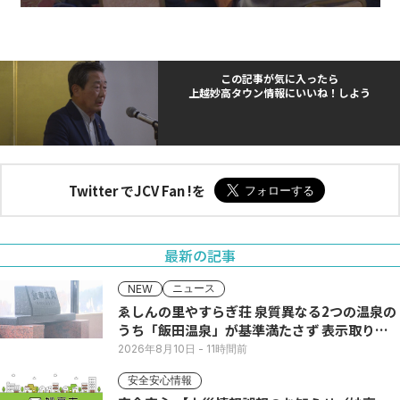
この記事が気に入ったら
上越妙高タウン情報にいいね！しよう
Twitter でJCV Fan !を
最新の記事
ニュース
NEW
ゑしんの里やすらぎ荘 泉質異なる2つの温泉の
うち「飯田温泉」が基準満たさず 表示取りや
め
2026年8月10日
- 11時間前
安全安心情報