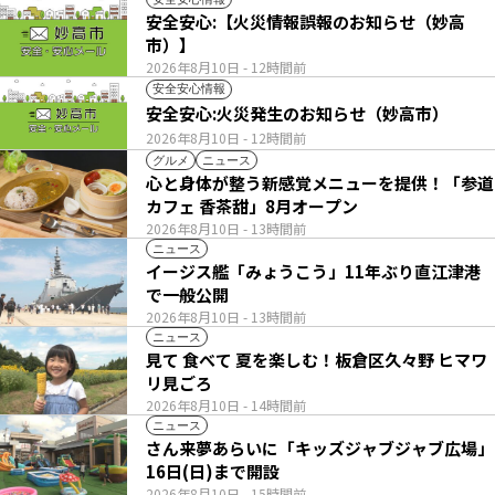
安全安心:【火災情報誤報のお知らせ（妙高
市）】
2026年8月10日
- 12時間前
安全安心情報
安全安心:火災発生のお知らせ（妙高市）
2026年8月10日
- 12時間前
グルメ
ニュース
心と身体が整う新感覚メニューを提供！「参道
カフェ 香茶甜」8月オープン
2026年8月10日
- 13時間前
ニュース
イージス艦「みょうこう」11年ぶり直江津港
で一般公開
2026年8月10日
- 13時間前
ニュース
見て 食べて 夏を楽しむ！板倉区久々野 ヒマワ
リ見ごろ
2026年8月10日
- 14時間前
ニュース
さん来夢あらいに「キッズジャブジャブ広場」
16日(日)まで開設
2026年8月10日
- 15時間前