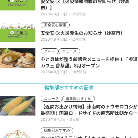
安全安心:【火災情報誤報のお知らせ（妙高
市）】
2026年8月10日
- 12時間前
安全安心情報
安全安心:火災発生のお知らせ（妙高市）
2026年8月10日
- 12時間前
グルメ
ニュース
心と身体が整う新感覚メニューを提供！「参道
カフェ 香茶甜」8月オープン
2026年8月10日
- 13時間前
編集部おすすめの記事
ニュース
編集部おすすめ
【近隣お出かけ情報】津南町のトウモロコシが
最盛期！国道ロードサイドの直売所は朝から長
い列
2026年8月7日
- 3日前
編集部おすすめ