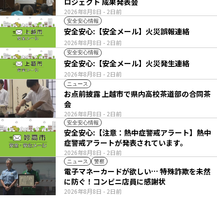
ロジェクト 成果発表会
2026年8月8日
- 2日前
安全安心情報
安全安心:【安全メール】火災誤報連絡
2026年8月8日
- 2日前
安全安心情報
安全安心:【安全メール】火災発生連絡
2026年8月8日
- 2日前
ニュース
お点前披露 上越市で県内高校茶道部の合同茶
会
2026年8月8日
- 2日前
安全安心情報
安全安心:【注意：熱中症警戒アラート】熱中
症警戒アラートが発表されています。
2026年8月8日
- 2日前
ニュース
警察
電子マネーカードが欲しい… 特殊詐欺を未然
に防ぐ！コンビニ店員に感謝状
2026年8月8日
- 2日前