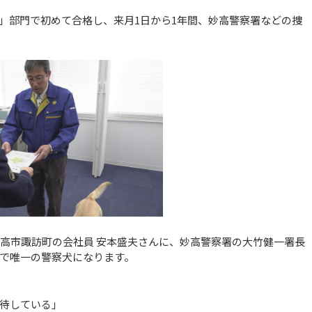
」部門で初めて合格し、来月1日から1年間、妙高警察署などの捜
妙高市諏訪町の会社員 安本盛夫さんに、妙高警察署の大竹健一署長
で唯一の警察犬になります。
待している」