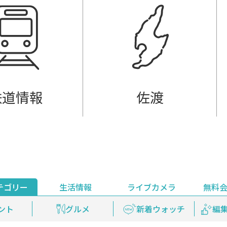
鉄道情報
佐渡
テゴリー
生活情報
ライブカメラ
無料
ント
ライブ配信
安全安心情報
グルメ
見逃し配信
天気
新着ウォッチ
上越妙高百景
プレミアム
編