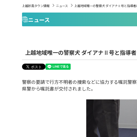
上越妙高タウン情報
ニュース
上越地域唯一の警察犬 ダイアナⅡ号と指導者
ニュース
上越地域唯一の警察犬 ダイアナⅡ号と指導
警察の要請で行方不明者の捜索などに協力する嘱託警察
県警から嘱託書が交付されました。