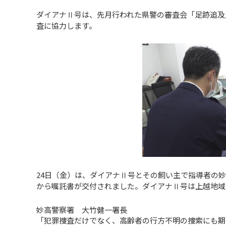
ダイアナⅡ号は、先月行われた県警の審査会「足跡追及
査に協力します。
24日（金）は、ダイアナⅡ号とその飼い主で指導者の
から嘱託書が交付されました。ダイアナⅡ号は上越地域
妙高警察署 大竹健一署長
「犯罪捜査だけでなく、高齢者の行方不明の捜索にも期