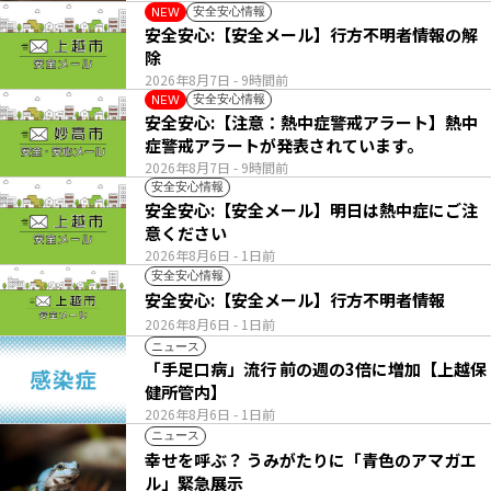
安全安心情報
NEW
安全安心:【安全メール】行方不明者情報の解
除
2026年8月7日
- 9時間前
安全安心情報
NEW
安全安心:【注意：熱中症警戒アラート】熱中
症警戒アラートが発表されています。
2026年8月7日
- 9時間前
安全安心情報
安全安心:【安全メール】明日は熱中症にご注
意ください
2026年8月6日
- 1日前
安全安心情報
安全安心:【安全メール】行方不明者情報
2026年8月6日
- 1日前
ニュース
「手足口病」流行 前の週の3倍に増加【上越保
健所管内】
2026年8月6日
- 1日前
ニュース
幸せを呼ぶ？ うみがたりに「青色のアマガエ
ル」緊急展示