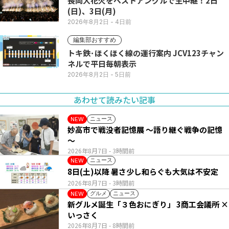
長岡大花火をベストアングルで生中継！2日
(日)、3日(月)
2026年8月2日
- 4日前
編集部おすすめ
トキ鉄･ほくほく線の運行案内 JCV123チャン
ネルで平日毎朝表示
2026年8月2日
- 5日前
あわせて読みたい記事
ニュース
NEW
妙高市で戦没者記憶展 ～語り継ぐ戦争の記憶
～
2026年8月7日
- 3時間前
ニュース
NEW
8日(土)以降 暑さ少し和らぐも大気は不安定
2026年8月7日
- 3時間前
グルメ
ニュース
NEW
新グルメ誕生「３色おにぎり」 3商工会議所 ×
いっさく
2026年8月7日
- 8時間前