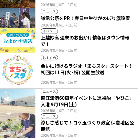
2026年8月6日
- 1日前
ニュース
謙信公祭をPR！春日中生徒がのぼり旗設置
2026年8月6日
- 1日前
イベント
上越妙高 週末のお出かけ情報はタウン情報
で！
2026年8月6日
- 1日前
おすすめ
会いに行けるラジオ「まちスタ」スタート！
初回は11日(火･祝) 公開生放送
2026年8月6日
- 1日前
ニュース
直江津港60周年イベントに巡視船「やひこ」
入港 9月19日(土)
2026年8月6日
- 1日前
ニュース
涼しさ感じて！コケ玉づくり教室 保倉地区公
民館
2026年8月6日
- 1日前