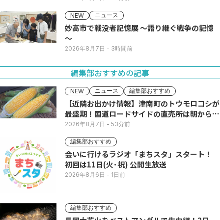
ニュース
NEW
妙高市で戦没者記憶展 ～語り継ぐ戦争の記憶
～
2026年8月7日
- 3時間前
編集部おすすめの記事
ニュース
編集部おすすめ
NEW
【近隣お出かけ情報】津南町のトウモロコシが
最盛期！国道ロードサイドの直売所は朝から長
い列
2026年8月7日
- 53分前
編集部おすすめ
会いに行けるラジオ「まちスタ」スタート！
初回は11日(火･祝) 公開生放送
2026年8月6日
- 1日前
編集部おすすめ