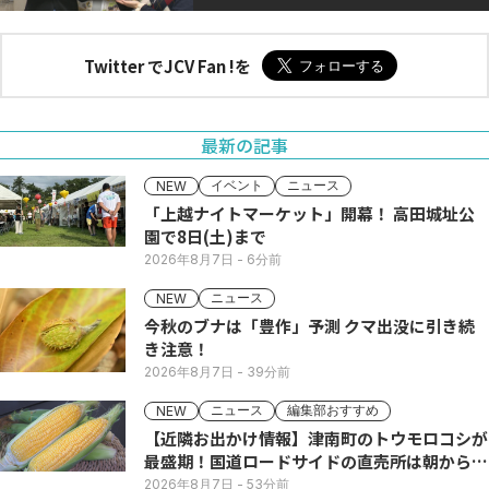
Twitter でJCV Fan !を
最新の記事
イベント
ニュース
NEW
「上越ナイトマーケット」開幕！ 高田城址公
園で8日(土)まで
2026年8月7日
- 6分前
ニュース
NEW
今秋のブナは「豊作」予測 クマ出没に引き続
き注意！
2026年8月7日
- 39分前
ニュース
編集部おすすめ
NEW
【近隣お出かけ情報】津南町のトウモロコシが
最盛期！国道ロードサイドの直売所は朝から長
い列
2026年8月7日
- 53分前