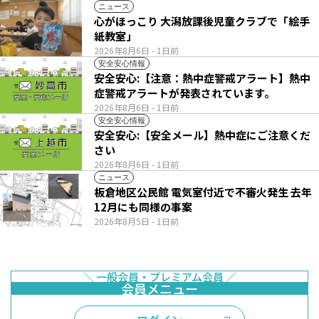
ニュース
心がほっこり 大潟放課後児童クラブで「絵手
紙教室」
2026年8月6日
- 1日前
安全安心情報
安全安心:【注意：熱中症警戒アラート】熱中
症警戒アラートが発表されています。
2026年8月6日
- 1日前
安全安心情報
安全安心:【安全メール】熱中症にご注意くだ
さい
2026年8月6日
- 1日前
ニュース
板倉地区公民館 電気室付近で不審火発生 去年
12月にも同様の事案
2026年8月5日
- 1日前