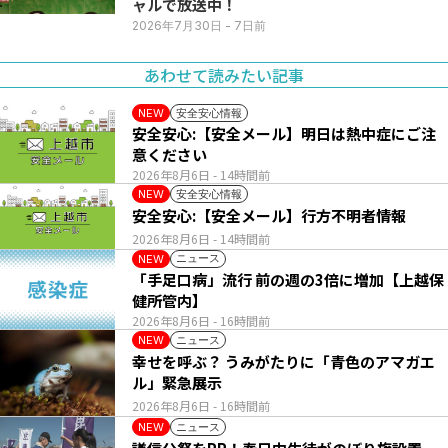
ャルで放送中！
2026年7月30日
- 7日前
あわせて読みたい記事
安全安心情報
NEW
安全安心:【安全メール】明日は熱中症にご注
意ください
2026年8月6日
- 14時間前
安全安心情報
NEW
安全安心:【安全メール】行方不明者情報
2026年8月6日
- 14時間前
ニュース
NEW
「手足口病」流行 前の週の3倍に増加【上越保
健所管内】
2026年8月6日
- 16時間前
ニュース
NEW
幸せを呼ぶ？ うみがたりに「青色のアマガエ
ル」緊急展示
2026年8月6日
- 16時間前
ニュース
NEW