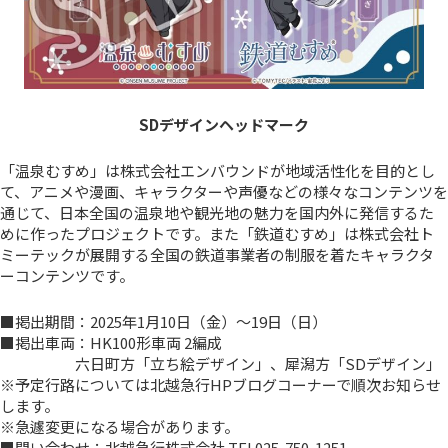
SDデザインヘッドマーク
「温泉むすめ」は株式会社エンバウンドが地域活性化を目的とし
て、アニメや漫画、キャラクターや声優などの様々なコンテンツを
通じて、日本全国の温泉地や観光地の魅力を国内外に発信するた
めに作ったプロジェクトです。また「鉄道むすめ」は株式会社ト
ミーテックが展開する全国の鉄道事業者の制服を着たキャラクタ
ーコンテンツです。
■掲出期間：2025年1月10日（金）～19日（日）
■掲出車両：HK100形車両 2編成
六日町方「立ち絵デザイン」、犀潟方「SDデザイン」
※予定行路については北越急行HPブログコーナーで順次お知らせ
します。
※急遽変更になる場合があります。
■問い合わせ：北越急行株式会社 TEL025-750-1251