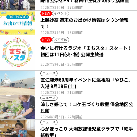
謙信公祭をPR！春日中生徒がのぼり旗設置
2026年8月6日
- 17時間前
イベント
NEW
上越妙高 週末のお出かけ情報はタウン情報
で！
2026年8月6日
- 19時間前
おすすめ
NEW
会いに行けるラジオ「まちスタ」スタート！
初回は11日(火･祝) 公開生放送
2026年8月6日
- 20時間前
ニュース
直江津港60周年イベントに巡視船「やひこ」
入港 9月19日(土)
2026年8月6日
- 21時間前
ニュース
涼しさ感じて！コケ玉づくり教室 保倉地区公
民館
2026年8月6日
- 22時間前
ニュース
心がほっこり 大潟放課後児童クラブで「絵手
紙教室」