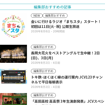
編集部おすすめの記事
編集部おすすめ
NEW
会いに行けるラジオ「まちスタ」スタート！
初回は11日(火･祝) 公開生放送
2026年8月6日
- 20時間前
編集部おすすめ
長岡大花火をベストアングルで生中継！2日
(日)、3日(月)
2026年8月2日
- 4日前
編集部おすすめ
トキ鉄･ほくほく線の運行案内 JCV123チャン
ネルで平日毎朝表示
2026年8月2日
- 4日前
編集部おすすめ
「高田高校 高高祭 3年生演劇発表」JCVスペシ