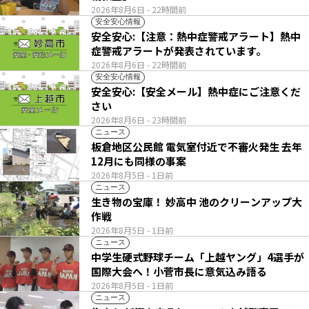
2026年8月6日
- 22時間前
安全安心情報
安全安心:【注意：熱中症警戒アラート】熱中
症警戒アラートが発表されています。
2026年8月6日
- 22時間前
安全安心情報
安全安心:【安全メール】熱中症にご注意くだ
さい
2026年8月6日
- 23時間前
ニュース
板倉地区公民館 電気室付近で不審火発生 去年
12月にも同様の事案
2026年8月5日
- 1日前
ニュース
生き物の宝庫！ 妙高中 池のクリーンアップ大
作戦
2026年8月5日
- 1日前
ニュース
中学生硬式野球チーム「上越ヤング」4選手が
国際大会へ！小菅市長に意気込み語る
2026年8月5日
- 1日前
ニュース