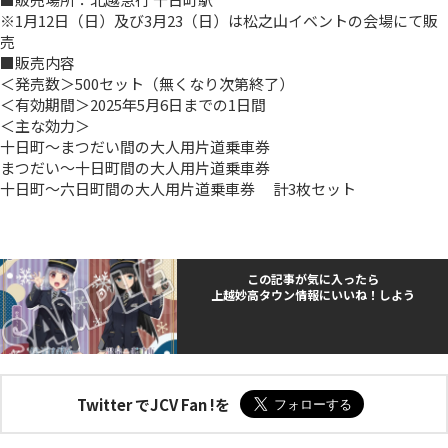
※1月12日（日）及び3月23（日）は松之山イベントの会場にて販
売
■販売内容
＜発売数＞500セット（無くなり次第終了）
＜有効期間＞2025年5月6日までの1日間
＜主な効力＞
十日町～まつだい間の大人用片道乗車券
まつだい～十日町間の大人用片道乗車券
十日町～六日町間の大人用片道乗車券 計3枚セット
この記事が気に入ったら
上越妙高タウン情報にいいね！しよう
Twitter でJCV Fan !を