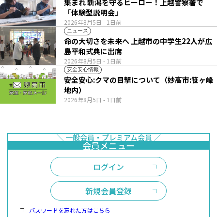
集まれ 新潟を守るヒーロー！上越警察署で
「体験型説明会」
2026年8月5日
- 1日前
ニュース
命の大切さを未来へ 上越市の中学生22人が広
島平和式典に出席
2026年8月5日
- 1日前
安全安心情報
安全安心:クマの目撃について（妙高市:笹ヶ峰
地内）
2026年8月5日
- 1日前
ログイン
新規会員登録
パスワードを忘れた方はこちら