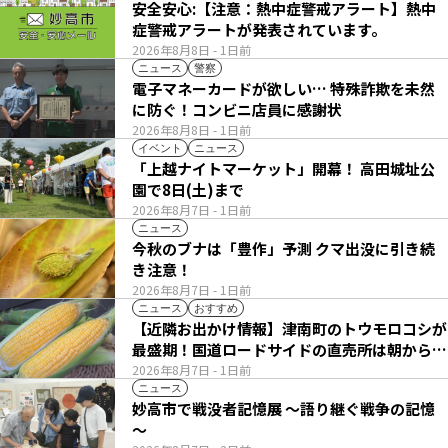
安全安心:【注意：熱中症警戒アラート】熱中
症警戒アラートが発表されています。
2026年8月8日
- 1日前
ニュース
警察
電子マネーカードが欲しい… 特殊詐欺を未然
に防ぐ！コンビニ店員に感謝状
2026年8月8日
- 1日前
イベント
ニュース
「上越ナイトマーケット」開幕！ 高田城址公
園で8日(土)まで
2026年8月7日
- 1日前
ニュース
今秋のブナは「豊作」予測 クマ出没に引き続
き注意！
2026年8月7日
- 1日前
ニュース
おすすめ
【近隣お出かけ情報】津南町のトウモロコシが
最盛期！国道ロードサイドの直売所は朝から長
い列
2026年8月7日
- 1日前
ニュース
妙高市で戦没者記憶展 ～語り継ぐ戦争の記憶
～