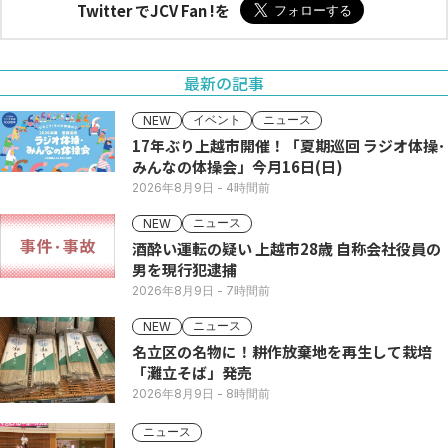
Twitter でJCV Fan !を
最新の記事
イベント
ニュース
NEW
17年ぶり上越市開催！「夏期巡回 ラジオ体操･
みんなの体操会」今月16日(日)
2026年8月9日
- 4時間前
ニュース
NEW
酒酔い運転の疑い 上越市28歳 自称会社役員の
男を現行犯逮捕
2026年8月9日
- 7時間前
ニュース
NEW
名立区の名物に！耕作放棄地を再生して栽培
「灘立そば」発売
2026年8月9日
- 8時間前
ニュース