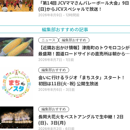
「第14回 JCVママさんバレーボール大会」9日
(日)からJCVスペシャルで放送！
2026年8月9日
- 12時間前
編集部おすすめの記事
ニュース
編集部おすすめ
【近隣お出かけ情報】津南町のトウモロコシが
最盛期！国道ロードサイドの直売所は朝から長
い列
2026年8月7日
- 1日前
編集部おすすめ
会いに行けるラジオ「まちスタ」スタート！
初回は11日(火･祝) 公開生放送
2026年8月6日
- 3日前
編集部おすすめ
長岡大花火をベストアングルで生中継！2日
(日)、3日(月)
2026年8月2日
- 6日前