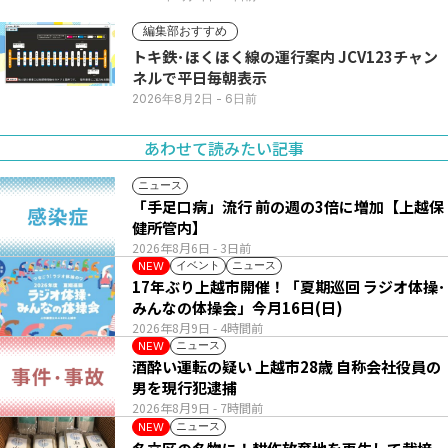
編集部おすすめ
トキ鉄･ほくほく線の運行案内 JCV123チャン
ネルで平日毎朝表示
2026年8月2日
- 6日前
あわせて読みたい記事
ニュース
「手足口病」流行 前の週の3倍に増加【上越保
健所管内】
2026年8月6日
- 3日前
イベント
ニュース
NEW
17年ぶり上越市開催！「夏期巡回 ラジオ体操･
みんなの体操会」今月16日(日)
2026年8月9日
- 4時間前
ニュース
NEW
酒酔い運転の疑い 上越市28歳 自称会社役員の
男を現行犯逮捕
2026年8月9日
- 7時間前
ニュース
NEW