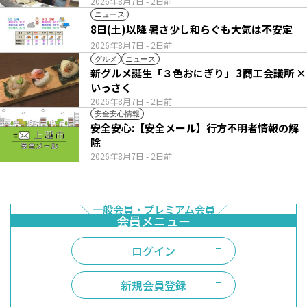
2026年8月7日
- 2日前
ニュース
8日(土)以降 暑さ少し和らぐも大気は不安定
2026年8月7日
- 2日前
グルメ
ニュース
新グルメ誕生「３色おにぎり」 3商工会議所 ×
いっさく
2026年8月7日
- 2日前
安全安心情報
安全安心:【安全メール】行方不明者情報の解
除
2026年8月7日
- 2日前
ログイン
新規会員登録