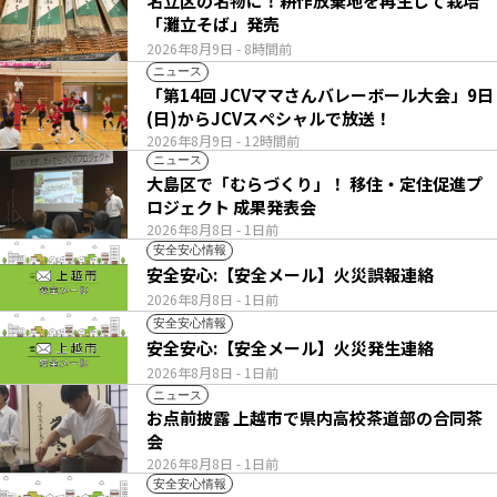
名立区の名物に！耕作放棄地を再生して栽培
「灘立そば」発売
2026年8月9日
- 8時間前
ニュース
「第14回 JCVママさんバレーボール大会」9日
(日)からJCVスペシャルで放送！
2026年8月9日
- 12時間前
ニュース
大島区で「むらづくり」！ 移住・定住促進プ
ロジェクト 成果発表会
2026年8月8日
- 1日前
安全安心情報
安全安心:【安全メール】火災誤報連絡
2026年8月8日
- 1日前
安全安心情報
安全安心:【安全メール】火災発生連絡
2026年8月8日
- 1日前
ニュース
お点前披露 上越市で県内高校茶道部の合同茶
会
2026年8月8日
- 1日前
安全安心情報