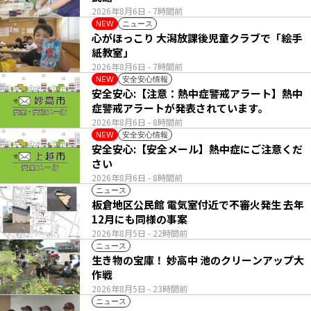
2026年8月6日
- 7時間前
ニュース
NEW
心がほっこり 大潟放課後児童クラブで「絵手
紙教室」
2026年8月6日
- 7時間前
安全安心情報
NEW
安全安心:【注意：熱中症警戒アラート】熱中
症警戒アラートが発表されています。
2026年8月6日
- 8時間前
安全安心情報
NEW
安全安心:【安全メール】熱中症にご注意くだ
さい
2026年8月6日
- 8時間前
ニュース
板倉地区公民館 電気室付近で不審火発生 去年
12月にも同様の事案
2026年8月5日
- 22時間前
ニュース
生き物の宝庫！ 妙高中 池のクリーンアップ大
作戦
2026年8月5日
- 23時間前
ニュース