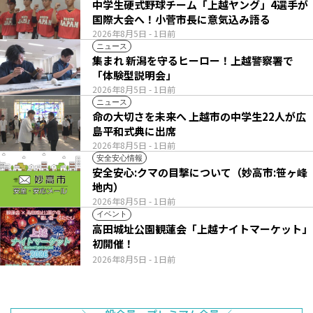
中学生硬式野球チーム「上越ヤング」4選手が
国際大会へ！小菅市長に意気込み語る
2026年8月5日
- 1日前
ニュース
集まれ 新潟を守るヒーロー！上越警察署で
「体験型説明会」
2026年8月5日
- 1日前
ニュース
命の大切さを未来へ 上越市の中学生22人が広
島平和式典に出席
2026年8月5日
- 1日前
安全安心情報
安全安心:クマの目撃について（妙高市:笹ヶ峰
地内）
2026年8月5日
- 1日前
イベント
高田城址公園観蓮会「上越ナイトマーケット」
初開催！
2026年8月5日
- 1日前