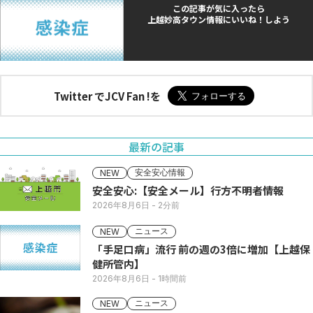
この記事が気に入ったら
上越妙高タウン情報にいいね！しよう
Twitter でJCV Fan !を
最新の記事
安全安心情報
NEW
安全安心:【安全メール】行方不明者情報
2026年8月6日
- 2分前
ニュース
NEW
「手足口病」流行 前の週の3倍に増加【上越保
健所管内】
2026年8月6日
- 1時間前
ニュース
NEW