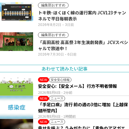
編集部おすすめ
トキ鉄･ほくほく線の運行案内 JCV123チャン
ネルで平日毎朝表示
2026年8月2日
- 3日前
編集部おすすめ
「高田高校 高高祭 3年生演劇発表」JCVスペシ
ャルで放送中！
2026年7月30日
- 6日前
あわせて読みたい記事
安全安心情報
NEW
安全安心:【安全メール】行方不明者情報
2026年8月6日
- 2分前
ニュース
NEW
「手足口病」流行 前の週の3倍に増加【上越保
健所管内】
2026年8月6日
- 1時間前
ニュース
NEW
幸せを呼ぶ？ うみがたりに「青色のアマガエ