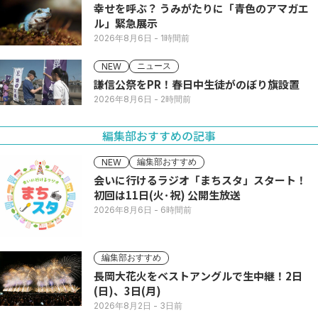
幸せを呼ぶ？ うみがたりに「青色のアマガエ
ル」緊急展示
2026年8月6日
- 1時間前
ニュース
NEW
謙信公祭をPR！春日中生徒がのぼり旗設置
2026年8月6日
- 2時間前
編集部おすすめの記事
編集部おすすめ
NEW
会いに行けるラジオ「まちスタ」スタート！
初回は11日(火･祝) 公開生放送
2026年8月6日
- 6時間前
編集部おすすめ
長岡大花火をベストアングルで生中継！2日
(日)、3日(月)
2026年8月2日
- 3日前