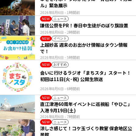
ル」緊急展示
2026年8月6日
- 1時間前
ニュース
NEW
謙信公祭をPR！春日中生徒がのぼり旗設置
2026年8月6日
- 2時間前
イベント
NEW
上越妙高 週末のお出かけ情報はタウン情報
で！
2026年8月6日
- 5時間前
おすすめ
NEW
会いに行けるラジオ「まちスタ」スタート！
初回は11日(火･祝) 公開生放送
2026年8月6日
- 6時間前
ニュース
NEW
直江津港60周年イベントに巡視船「やひこ」
入港 9月19日(土)
2026年8月6日
- 7時間前
ニュース
NEW
涼しさ感じて！コケ玉づくり教室 保倉地区公
民館