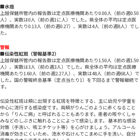
■
水痘
上越保健所管内の報告数は定点医療機関あたり0.00人（前の週0.50
人）、実数は0人（前の週1に人）でした。県全体の平均は定点医
療機関あたり0.13人（前の週0.27）、実数は4人（前の週8人）でし
た。
警報
■伝染性紅斑（警報基準2）
上越保健所管内の報告数は定点医療機関あたり1.50人
（前の週1.50
人）
、
実数は3人
（前の週3人）
でした
。
県全体の平均は定点医療
機関あたり1.60人
（前の週2.27人）、実数は48人（前の週68人）
で
した。
国の警報終息基準（定点当たり1）を下回るまで警報継続で
す。
伝染性紅斑は
頬に出現する紅斑を特徴とする、主に幼児や学童を
中心に流行する感染症です。両頬がりんごのように赤くなること
から「りんご病」と呼ばれることもあります。患者の咳やくしゃ
みなどのしぶきに触れることによって感染します。 基本的な感染
対策（手洗い、咳エチケット等）を心がけましょう。アルコール
消毒が効きにくいため、流水や石けんでこまめに手を洗い、自分