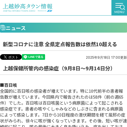
ニュース
新型コロナに注意 全県定点報告数は依然10超える
2025年9月18日 17:00更新
上越保健所管内の感染症（9月8日～9月14日分）
■百日咳
全国的に百日咳の感染者が増えています。特に10代前半の患者報
告数が増えています。今回県内で報告されたのは58件
（前の週65
件）
でした。百日咳は百日咳菌という病原菌によって起こされる
感染症です。患者の咳やくしゃみなどのしぶきに含まれる病原菌
によって感染します。7日から10日程度の潜伏期間を経て風邪の症
状がみられ、徐々に咳が強くなっていきます。その後、短い咳が連
続的に起こり、咳の最後に大きく息を吸い込み、痰を出しておさ