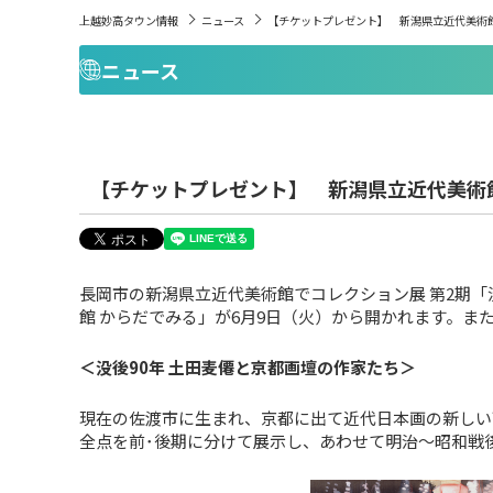
上越妙高タウン情報
ニュース
【チケットプレゼント】 新潟県立近代美術館で
ニュース
【チケットプレゼント】 新潟県立近代美術館
長岡市の新潟県立近代美術館でコレクション展 第2期「
館 からだでみる」が6月9日（火）から開かれます。ま
＜没後90年 土田麦僊と京都画壇の作家たち＞
現在の佐渡市に生まれ、京都に出て近代日本画の新しい可
全点を前･後期に分けて展示し、あわせて明治～昭和戦