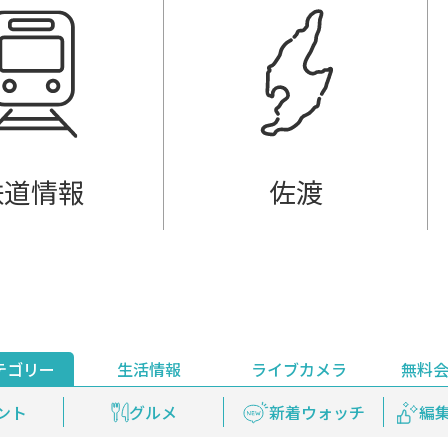
鉄道情報
佐渡
テゴリー
生活情報
ライブカメラ
無料
ント
ライブ配信
安全安心情報
グルメ
見逃し配信
天気
新着ウォッチ
上越妙高百景
プレミアム
編