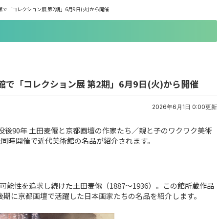
「コレクション展 第2期」6月9日(火)から開催
で「コレクション展 第2期」6月9日(火)から開催
2026年6月1日 0:00更新
没後90年 土田麦僊と京都画壇の作家たち／親と子のワクワク美術
た同時開催で近代美術館の名品が紹介されます。
能性を追求し続けた土田麦僊（1887～1936）。この館所蔵作品
後期に京都画壇で活躍した日本画家たちの名品を紹介します。