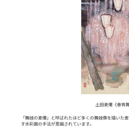
土田麦僊《春宵舞
「舞妓の麦僊」と呼ばれたほど多くの舞妓像を描いた麦
す水彩画の手法が意識されています。