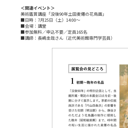
＜関連イベント＞
美術鑑賞講座「没後90年土田麦僊の花鳥画」
■日時：7月25日（土）14:00～
■会場：講堂
■参加無料／申込不要／定員165名
■講師：⾧嶋圭哉さん（近代美術館専門学芸員）