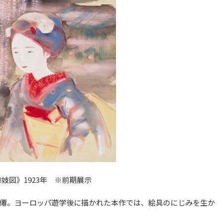
妓図》1923年 ※前期展示
僊。ヨーロッパ遊学後に描かれた本作では、絵具のにじみを生か