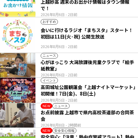
上越妙高 週末のお出かけ情報はタウン情報
で！
2026年8月6日
- 2日前
おすすめ
会いに行けるラジオ「まちスタ」スタート！
初回は11日(火･祝) 公開生放送
2026年8月6日
- 2日前
ニュース
心がほっこり 大潟放課後児童クラブで「絵手
紙教室」
2026年8月6日
- 2日前
イベント
高田城址公園観蓮会「上越ナイトマーケット」
初開催！7日(金)、8日(土)
2026年8月5日
- 2日前
ニュース
NEW
お点前披露 上越市で県内高校茶道部の合同茶
会
2026年8月8日
- 2時間前
安全安心情報
NEW
安全安心:【注意：熱中症警戒アラート】熱中