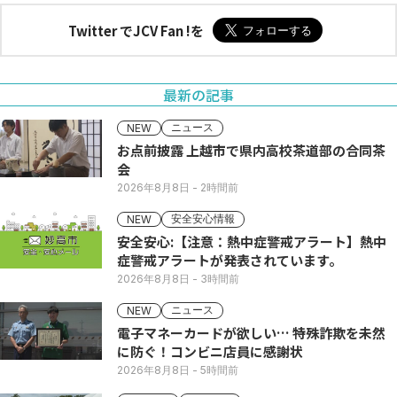
Twitter でJCV Fan !を
最新の記事
ニュース
NEW
お点前披露 上越市で県内高校茶道部の合同茶
会
2026年8月8日
- 2時間前
安全安心情報
NEW
安全安心:【注意：熱中症警戒アラート】熱中
症警戒アラートが発表されています。
2026年8月8日
- 3時間前
ニュース
NEW
電子マネーカードが欲しい… 特殊詐欺を未然
に防ぐ！コンビニ店員に感謝状
2026年8月8日
- 5時間前