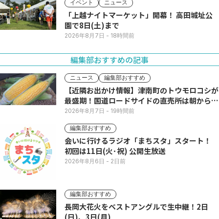
イベント
ニュース
「上越ナイトマーケット」開幕！ 高田城址公
園で8日(土)まで
2026年8月7日
- 18時間前
編集部おすすめの記事
ニュース
編集部おすすめ
【近隣お出かけ情報】津南町のトウモロコシが
最盛期！国道ロードサイドの直売所は朝から長
い列
2026年8月7日
- 19時間前
編集部おすすめ
会いに行けるラジオ「まちスタ」スタート！
初回は11日(火･祝) 公開生放送
2026年8月6日
- 2日前
編集部おすすめ
長岡大花火をベストアングルで生中継！2日
(日)、3日(月)