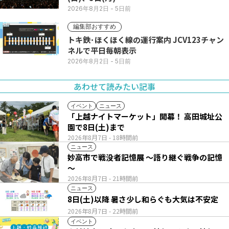
2026年8月2日
- 5日前
編集部おすすめ
トキ鉄･ほくほく線の運行案内 JCV123チャン
ネルで平日毎朝表示
2026年8月2日
- 5日前
あわせて読みたい記事
イベント
ニュース
「上越ナイトマーケット」開幕！ 高田城址公
園で8日(土)まで
2026年8月7日
- 18時間前
ニュース
妙高市で戦没者記憶展 ～語り継ぐ戦争の記憶
～
2026年8月7日
- 21時間前
ニュース
8日(土)以降 暑さ少し和らぐも大気は不安定
2026年8月7日
- 22時間前
イベント