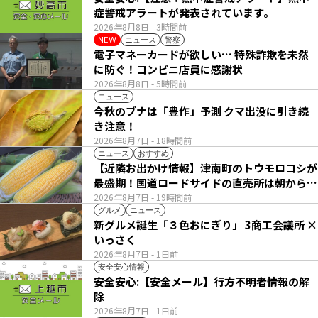
症警戒アラートが発表されています。
2026年8月8日
- 3時間前
ニュース
警察
NEW
電子マネーカードが欲しい… 特殊詐欺を未然
に防ぐ！コンビニ店員に感謝状
2026年8月8日
- 5時間前
ニュース
今秋のブナは「豊作」予測 クマ出没に引き続
き注意！
2026年8月7日
- 18時間前
ニュース
おすすめ
【近隣お出かけ情報】津南町のトウモロコシが
最盛期！国道ロードサイドの直売所は朝から長
い列
2026年8月7日
- 19時間前
グルメ
ニュース
新グルメ誕生「３色おにぎり」 3商工会議所 ×
いっさく
2026年8月7日
- 1日前
安全安心情報
安全安心:【安全メール】行方不明者情報の解
除
2026年8月7日
- 1日前