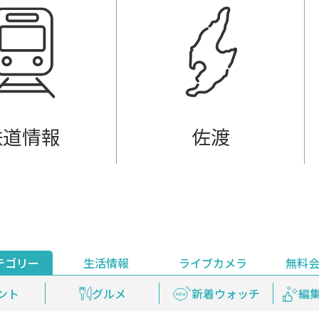
鉄道情報
佐渡
テゴリー
生活情報
ライブカメラ
無料
ント
ライブ配信
安全安心情報
グルメ
見逃し配信
天気
新着ウォッチ
上越妙高百景
プレミアム
編