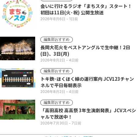
会いに行けるラジオ「まちスタ」スタート！
初回は11日(火･祝) 公開生放送
2026年8月6日
- 1日前
編集部おすすめ
長岡大花火をベストアングルで生中継！2日
(日)、3日(月)
2026年8月2日
- 4日前
編集部おすすめ
トキ鉄･ほくほく線の運行案内 JCV123チャン
ネルで平日毎朝表示
2026年8月2日
- 4日前
編集部おすすめ
「高田高校 高高祭 3年生演劇発表」JCVスペシ
ャルで放送中！
2026年7月30日
- 7日前