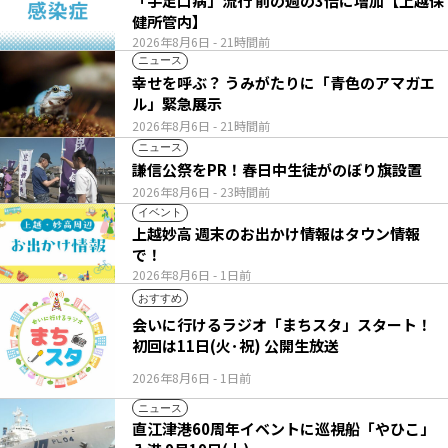
「手足口病」流行 前の週の3倍に増加【上越保
健所管内】
2026年8月6日
- 21時間前
ニュース
幸せを呼ぶ？ うみがたりに「青色のアマガエ
ル」緊急展示
2026年8月6日
- 21時間前
ニュース
謙信公祭をPR！春日中生徒がのぼり旗設置
2026年8月6日
- 23時間前
イベント
上越妙高 週末のお出かけ情報はタウン情報
で！
2026年8月6日
- 1日前
おすすめ
会いに行けるラジオ「まちスタ」スタート！
初回は11日(火･祝) 公開生放送
2026年8月6日
- 1日前
ニュース
直江津港60周年イベントに巡視船「やひこ」