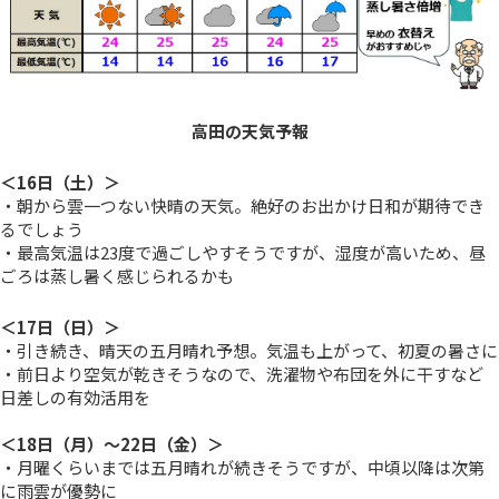
高田の天気予報
＜16日（土）＞
・朝から雲一つない快晴の天気。絶好のお出かけ日和が期待でき
るでしょう
・最高気温は23度で過ごしやすそうですが、湿度が高いため、昼
ごろは蒸し暑く感じられるかも
＜17日（日）＞
・引き続き、晴天の五月晴れ予想。気温も上がって、初夏の暑さに
・前日より空気が乾きそうなので、洗濯物や布団を外に干すなど
日差しの有効活用を
＜18日（月）～22日（金）＞
・月曜くらいまでは五月晴れが続きそうですが、中頃以降は次第
に雨雲が優勢に