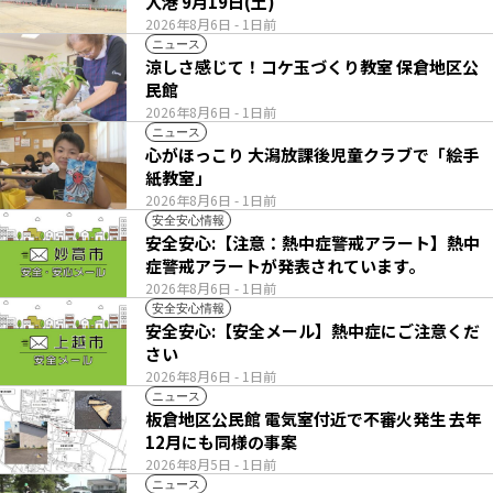
入港 9月19日(土)
2026年8月6日
- 1日前
ニュース
涼しさ感じて！コケ玉づくり教室 保倉地区公
民館
2026年8月6日
- 1日前
ニュース
心がほっこり 大潟放課後児童クラブで「絵手
紙教室」
2026年8月6日
- 1日前
安全安心情報
安全安心:【注意：熱中症警戒アラート】熱中
症警戒アラートが発表されています。
2026年8月6日
- 1日前
安全安心情報
安全安心:【安全メール】熱中症にご注意くだ
さい
2026年8月6日
- 1日前
ニュース
板倉地区公民館 電気室付近で不審火発生 去年
12月にも同様の事案
2026年8月5日
- 1日前
ニュース