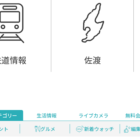
鉄道情報
佐渡
テゴリー
生活情報
ライブカメラ
無料
ント
ライブ配信
安全安心情報
グルメ
見逃し配信
天気
新着ウォッチ
上越妙高百景
プレミアム
編