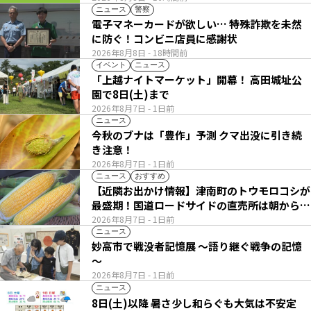
ニュース
警察
電子マネーカードが欲しい… 特殊詐欺を未然
に防ぐ！コンビニ店員に感謝状
2026年8月8日
- 18時間前
イベント
ニュース
「上越ナイトマーケット」開幕！ 高田城址公
園で8日(土)まで
2026年8月7日
- 1日前
ニュース
今秋のブナは「豊作」予測 クマ出没に引き続
き注意！
2026年8月7日
- 1日前
ニュース
おすすめ
【近隣お出かけ情報】津南町のトウモロコシが
最盛期！国道ロードサイドの直売所は朝から長
い列
2026年8月7日
- 1日前
ニュース
妙高市で戦没者記憶展 ～語り継ぐ戦争の記憶
～
2026年8月7日
- 1日前
ニュース
8日(土)以降 暑さ少し和らぐも大気は不安定