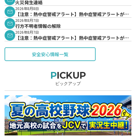
火災発生連絡
2026年8月8日
【注意：熱中症警戒アラート】熱中症警戒アラートが発
表されています。
2026年8月7日
行方不明者情報の解除
2026年8月7日
【注意：熱中症警戒アラート】熱中症警戒アラートが発
表されています。
安全安心情報一覧
PICKUP
ピックアップ