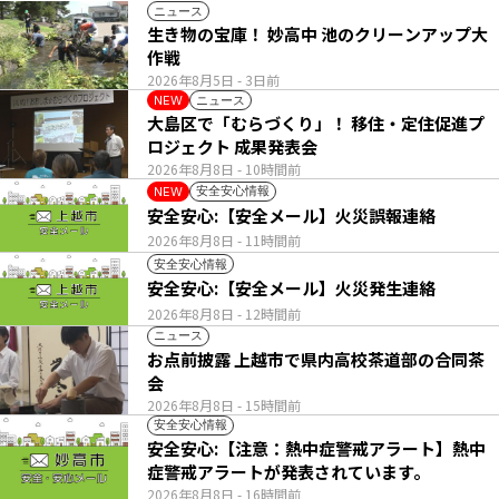
ニュース
生き物の宝庫！ 妙高中 池のクリーンアップ大
作戦
2026年8月5日
- 3日前
ニュース
NEW
大島区で「むらづくり」！ 移住・定住促進プ
ロジェクト 成果発表会
2026年8月8日
- 10時間前
安全安心情報
NEW
安全安心:【安全メール】火災誤報連絡
2026年8月8日
- 11時間前
安全安心情報
安全安心:【安全メール】火災発生連絡
2026年8月8日
- 12時間前
ニュース
お点前披露 上越市で県内高校茶道部の合同茶
会
2026年8月8日
- 15時間前
安全安心情報
安全安心:【注意：熱中症警戒アラート】熱中
症警戒アラートが発表されています。
2026年8月8日
- 16時間前