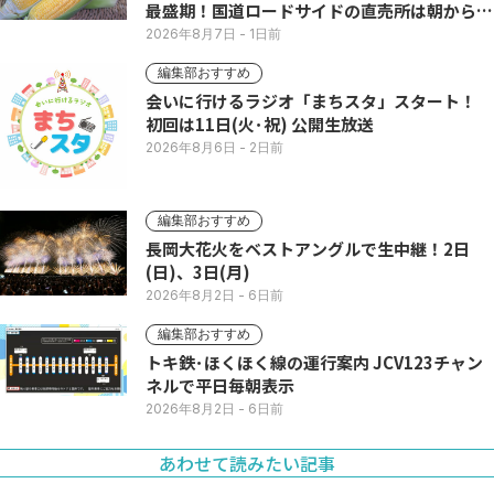
最盛期！国道ロードサイドの直売所は朝から長
い列
2026年8月7日
- 1日前
編集部おすすめ
会いに行けるラジオ「まちスタ」スタート！
初回は11日(火･祝) 公開生放送
2026年8月6日
- 2日前
編集部おすすめ
長岡大花火をベストアングルで生中継！2日
(日)、3日(月)
2026年8月2日
- 6日前
編集部おすすめ
トキ鉄･ほくほく線の運行案内 JCV123チャン
ネルで平日毎朝表示
2026年8月2日
- 6日前
あわせて読みたい記事