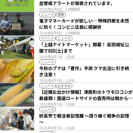
症警戒アラートが発表されています。
2026年8月8日
- 13時間前
ニュース
警察
電子マネーカードが欲しい… 特殊詐欺を未然
に防ぐ！コンビニ店員に感謝状
2026年8月8日
- 15時間前
イベント
ニュース
「上越ナイトマーケット」開幕！ 高田城址公
園で8日(土)まで
2026年8月7日
- 1日前
ニュース
今秋のブナは「豊作」予測 クマ出没に引き続
き注意！
2026年8月7日
- 1日前
ニュース
おすすめ
【近隣お出かけ情報】津南町のトウモロコシが
最盛期！国道ロードサイドの直売所は朝から長
い列
2026年8月7日
- 1日前
ニュース
妙高市で戦没者記憶展 ～語り継ぐ戦争の記憶
～
2026年8月7日
- 1日前