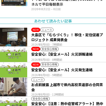
ネルで平日毎朝表示
2026年8月2日
- 6日前
あわせて読みたい記事
ニュース
NEW
大島区で「むらづくり」！ 移住・定住促進プ
ロジェクト 成果発表会
2026年8月8日
- 7時間前
安全安心情報
NEW
安全安心:【安全メール】火災誤報連絡
2026年8月8日
- 8時間前
安全安心情報
NEW
安全安心:【安全メール】火災発生連絡
2026年8月8日
- 9時間前
ニュース
お点前披露 上越市で県内高校茶道部の合同茶
会
2026年8月8日
- 12時間前
安全安心情報
安全安心:【注意：熱中症警戒アラート】熱中