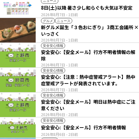
ニュース
8日(土)以降 暑さ少し和らぐも大気は不安定
2026年8月7日
- 1日前
グルメ
ニュース
新グルメ誕生「３色おにぎり」 3商工会議所 ×
いっさく
2026年8月7日
- 1日前
安全安心情報
安全安心:【安全メール】行方不明者情報の解
除
2026年8月7日
- 1日前
安全安心情報
安全安心:【注意：熱中症警戒アラート】熱中
症警戒アラートが発表されています。
2026年8月7日
- 1日前
安全安心情報
安全安心:【安全メール】明日は熱中症にご注
意ください
2026年8月6日
- 2日前
安全安心情報
安全安心:【安全メール】行方不明者情報
2026年8月6日
- 2日前