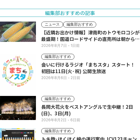
編集部おすすめの記事
ニュース
編集部おすすめ
【近隣お出かけ情報】津南町のトウモロコシが
最盛期！国道ロードサイドの直売所は朝から長
い列
2026年8月7日
- 1日前
編集部おすすめ
会いに行けるラジオ「まちスタ」スタート！
初回は11日(火･祝) 公開生放送
2026年8月6日
- 2日前
編集部おすすめ
長岡大花火をベストアングルで生中継！2日
(日)、3日(月)
2026年8月2日
- 6日前
編集部おすすめ
トキ鉄･ほくほく線の運行案内 JCV123チャン