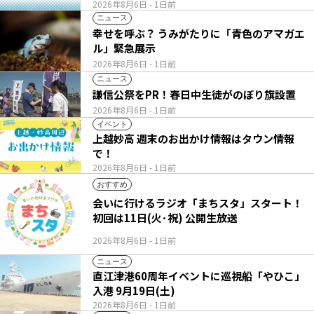
2026年8月6日
- 1日前
ニュース
幸せを呼ぶ？ うみがたりに「青色のアマガエ
ル」緊急展示
2026年8月6日
- 1日前
ニュース
謙信公祭をPR！春日中生徒がのぼり旗設置
2026年8月6日
- 1日前
イベント
上越妙高 週末のお出かけ情報はタウン情報
で！
2026年8月6日
- 1日前
おすすめ
会いに行けるラジオ「まちスタ」スタート！
初回は11日(火･祝) 公開生放送
2026年8月6日
- 1日前
ニュース
直江津港60周年イベントに巡視船「やひこ」
入港 9月19日(土)
2026年8月6日
- 1日前