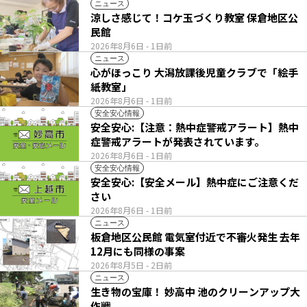
ニュース
涼しさ感じて！コケ玉づくり教室 保倉地区公
民館
2026年8月6日
- 1日前
ニュース
心がほっこり 大潟放課後児童クラブで「絵手
紙教室」
2026年8月6日
- 1日前
安全安心情報
安全安心:【注意：熱中症警戒アラート】熱中
症警戒アラートが発表されています。
2026年8月6日
- 1日前
安全安心情報
安全安心:【安全メール】熱中症にご注意くだ
さい
2026年8月6日
- 1日前
ニュース
板倉地区公民館 電気室付近で不審火発生 去年
12月にも同様の事案
2026年8月5日
- 2日前
ニュース
生き物の宝庫！ 妙高中 池のクリーンアップ大
作戦