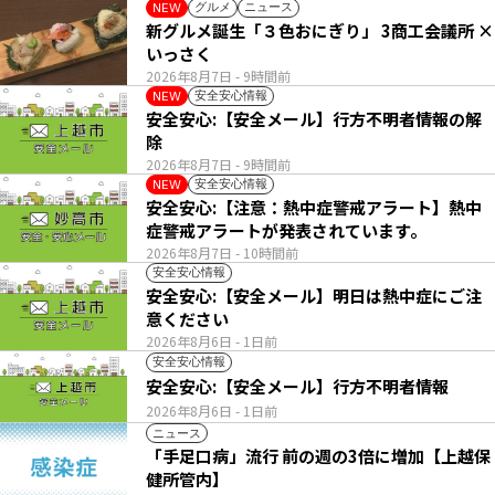
グルメ
ニュース
NEW
新グルメ誕生「３色おにぎり」 3商工会議所 ×
いっさく
2026年8月7日
- 9時間前
安全安心情報
NEW
安全安心:【安全メール】行方不明者情報の解
除
2026年8月7日
- 9時間前
安全安心情報
NEW
安全安心:【注意：熱中症警戒アラート】熱中
症警戒アラートが発表されています。
2026年8月7日
- 10時間前
安全安心情報
安全安心:【安全メール】明日は熱中症にご注
意ください
2026年8月6日
- 1日前
安全安心情報
安全安心:【安全メール】行方不明者情報
2026年8月6日
- 1日前
ニュース
「手足口病」流行 前の週の3倍に増加【上越保
健所管内】