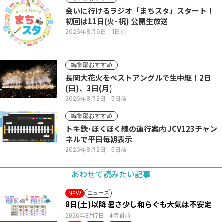
会いに行けるラジオ「まちスタ」スタート！
初回は11日(火･祝) 公開生放送
2026年8月6日
- 1日前
編集部おすすめ
長岡大花火をベストアングルで生中継！2日
(日)、3日(月)
2026年8月2日
- 5日前
編集部おすすめ
トキ鉄･ほくほく線の運行案内 JCV123チャン
ネルで平日毎朝表示
2026年8月2日
- 5日前
あわせて読みたい記事
ニュース
NEW
8日(土)以降 暑さ少し和らぐも大気は不安定
2026年8月7日
- 4時間前