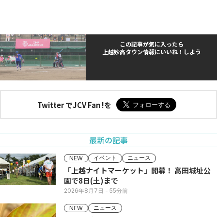
この記事が気に入ったら
上越妙高タウン情報にいいね！しよう
Twitter でJCV Fan !を
最新の記事
イベント
ニュース
NEW
「上越ナイトマーケット」開幕！ 高田城址公
園で8日(土)まで
2026年8月7日
- 55分前
ニュース
NEW