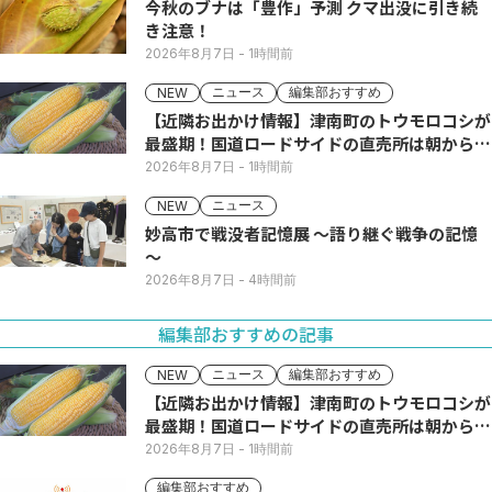
今秋のブナは「豊作」予測 クマ出没に引き続
き注意！
2026年8月7日
- 1時間前
ニュース
編集部おすすめ
NEW
【近隣お出かけ情報】津南町のトウモロコシが
最盛期！国道ロードサイドの直売所は朝から長
い列
2026年8月7日
- 1時間前
ニュース
NEW
妙高市で戦没者記憶展 ～語り継ぐ戦争の記憶
～
2026年8月7日
- 4時間前
編集部おすすめの記事
ニュース
編集部おすすめ
NEW
【近隣お出かけ情報】津南町のトウモロコシが
最盛期！国道ロードサイドの直売所は朝から長
い列
2026年8月7日
- 1時間前
編集部おすすめ