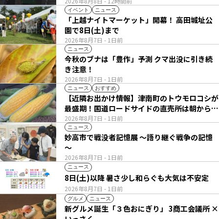
2026年8月8日
- 12時間前
イベント
ニュース
「上越ナイトマーケット」開幕！ 高田城址公
園で8日(土)まで
2026年8月7日
- 1日前
ニュース
今秋のブナは「豊作」予測 クマ出没に引き続
き注意！
2026年8月7日
- 1日前
ニュース
おすすめ
【近隣お出かけ情報】津南町のトウモロコシが
最盛期！国道ロードサイドの直売所は朝から長
い列
2026年8月7日
- 1日前
ニュース
妙高市で戦没者記憶展 ～語り継ぐ戦争の記憶
～
2026年8月7日
- 1日前
ニュース
8日(土)以降 暑さ少し和らぐも大気は不安定
2026年8月7日
- 1日前
グルメ
ニュース
新グルメ誕生「３色おにぎり」 3商工会議所 ×
いっさく