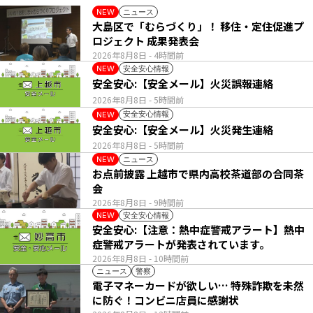
ニュース
NEW
大島区で「むらづくり」！ 移住・定住促進プ
ロジェクト 成果発表会
2026年8月8日
- 4時間前
安全安心情報
NEW
安全安心:【安全メール】火災誤報連絡
2026年8月8日
- 5時間前
安全安心情報
NEW
安全安心:【安全メール】火災発生連絡
2026年8月8日
- 5時間前
ニュース
NEW
お点前披露 上越市で県内高校茶道部の合同茶
会
2026年8月8日
- 9時間前
安全安心情報
NEW
安全安心:【注意：熱中症警戒アラート】熱中
症警戒アラートが発表されています。
2026年8月8日
- 10時間前
ニュース
警察
電子マネーカードが欲しい… 特殊詐欺を未然
に防ぐ！コンビニ店員に感謝状