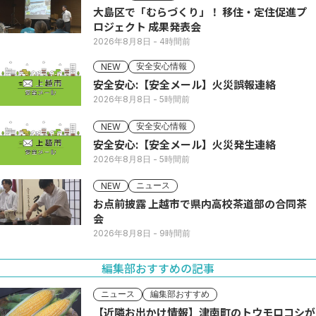
大島区で「むらづくり」！ 移住・定住促進プ
ロジェクト 成果発表会
2026年8月8日
- 4時間前
安全安心情報
NEW
安全安心:【安全メール】火災誤報連絡
2026年8月8日
- 5時間前
安全安心情報
NEW
安全安心:【安全メール】火災発生連絡
2026年8月8日
- 5時間前
ニュース
NEW
お点前披露 上越市で県内高校茶道部の合同茶
会
2026年8月8日
- 9時間前
編集部おすすめの記事
ニュース
編集部おすすめ
【近隣お出かけ情報】津南町のトウモロコシが