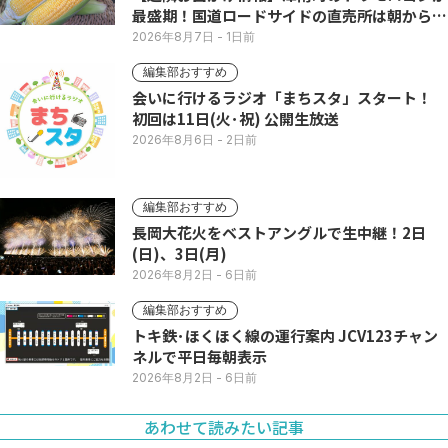
最盛期！国道ロードサイドの直売所は朝から長
い列
2026年8月7日
- 1日前
編集部おすすめ
会いに行けるラジオ「まちスタ」スタート！
初回は11日(火･祝) 公開生放送
2026年8月6日
- 2日前
編集部おすすめ
長岡大花火をベストアングルで生中継！2日
(日)、3日(月)
2026年8月2日
- 6日前
編集部おすすめ
トキ鉄･ほくほく線の運行案内 JCV123チャン
ネルで平日毎朝表示
2026年8月2日
- 6日前
あわせて読みたい記事