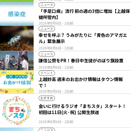
ニュース
「手足口病」流行 前の週の3倍に増加【上越保
健所管内】
2026年8月6日
- 1日前
ニュース
幸せを呼ぶ？ うみがたりに「青色のアマガエ
ル」緊急展示
2026年8月6日
- 1日前
ニュース
謙信公祭をPR！春日中生徒がのぼり旗設置
2026年8月6日
- 1日前
イベント
上越妙高 週末のお出かけ情報はタウン情報
で！
2026年8月6日
- 2日前
おすすめ
会いに行けるラジオ「まちスタ」スタート！
初回は11日(火･祝) 公開生放送
2026年8月6日
- 2日前
ニュース