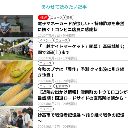
あわせて読みたい記事
ニュース
警察
NEW
電子マネーカードが欲しい… 特殊詐欺を未然
に防ぐ！コンビニ店員に感謝状
2026年8月8日
- 6時間前
イベント
ニュース
「上越ナイトマーケット」開幕！ 高田城址公
園で8日(土)まで
2026年8月7日
- 19時間前
ニュース
今秋のブナは「豊作」予測 クマ出没に引き続
き注意！
2026年8月7日
- 20時間前
ニュース
おすすめ
【近隣お出かけ情報】津南町のトウモロコシが
最盛期！国道ロードサイドの直売所は朝から長
い列
2026年8月7日
- 20時間前
ニュース
妙高市で戦没者記憶展 ～語り継ぐ戦争の記憶
～
2026年8月7日
- 22時間前