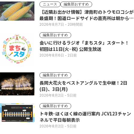
ニュース
編集部おすすめ
【近隣お出かけ情報】津南町のトウモロコシが
最盛期！国道ロードサイドの直売所は朝から長
い列
2026年8月7日
- 20時間前
編集部おすすめ
会いに行けるラジオ「まちスタ」スタート！
初回は11日(火･祝) 公開生放送
2026年8月6日
- 2日前
編集部おすすめ
長岡大花火をベストアングルで生中継！2日
(日)、3日(月)
2026年8月2日
- 5日前
編集部おすすめ
トキ鉄･ほくほく線の運行案内 JCV123チャン
ネルで平日毎朝表示
2026年8月2日
- 5日前