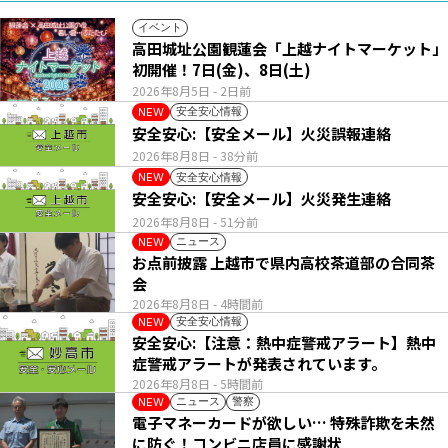
イベント
高田城址公園観蓮会「上越ナイトマーケット」
初開催！7日(金)、8日(土)
2026年8月5日
- 2日前
安全安心情報
NEW
安全安心:【安全メール】火災誤報連絡
2026年8月8日
- 38分前
安全安心情報
NEW
安全安心:【安全メール】火災発生連絡
2026年8月8日
- 51分前
ニュース
NEW
お点前披露 上越市で県内高校茶道部の合同茶
会
2026年8月8日
- 4時間前
安全安心情報
NEW
安全安心:【注意：熱中症警戒アラート】熱中
症警戒アラートが発表されています。
2026年8月8日
- 5時間前
ニュース
警察
NEW
電子マネーカードが欲しい… 特殊詐欺を未然
に防ぐ！コンビニ店員に感謝状