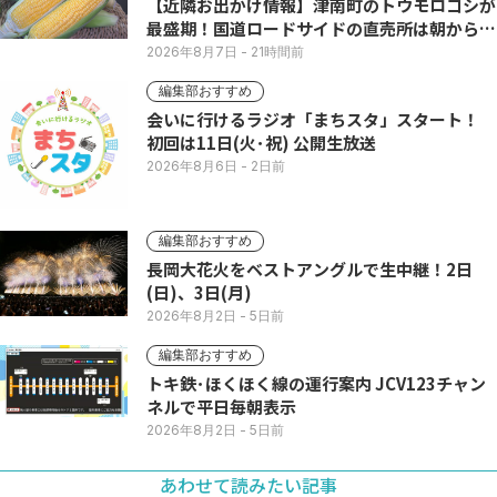
【近隣お出かけ情報】津南町のトウモロコシが
最盛期！国道ロードサイドの直売所は朝から長
い列
2026年8月7日
- 21時間前
編集部おすすめ
会いに行けるラジオ「まちスタ」スタート！
初回は11日(火･祝) 公開生放送
2026年8月6日
- 2日前
編集部おすすめ
長岡大花火をベストアングルで生中継！2日
(日)、3日(月)
2026年8月2日
- 5日前
編集部おすすめ
トキ鉄･ほくほく線の運行案内 JCV123チャン
ネルで平日毎朝表示
2026年8月2日
- 5日前
あわせて読みたい記事