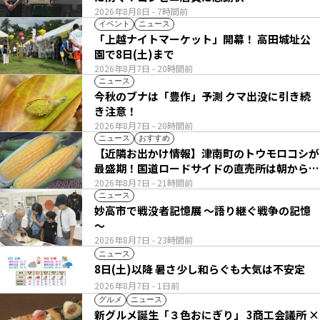
2026年8月8日
- 7時間前
イベント
ニュース
「上越ナイトマーケット」開幕！ 高田城址公
園で8日(土)まで
2026年8月7日
- 20時間前
ニュース
今秋のブナは「豊作」予測 クマ出没に引き続
き注意！
2026年8月7日
- 20時間前
ニュース
おすすめ
【近隣お出かけ情報】津南町のトウモロコシが
最盛期！国道ロードサイドの直売所は朝から長
い列
2026年8月7日
- 21時間前
ニュース
妙高市で戦没者記憶展 ～語り継ぐ戦争の記憶
～
2026年8月7日
- 23時間前
ニュース
8日(土)以降 暑さ少し和らぐも大気は不安定
2026年8月7日
- 1日前
グルメ
ニュース
新グルメ誕生「３色おにぎり」 3商工会議所 ×