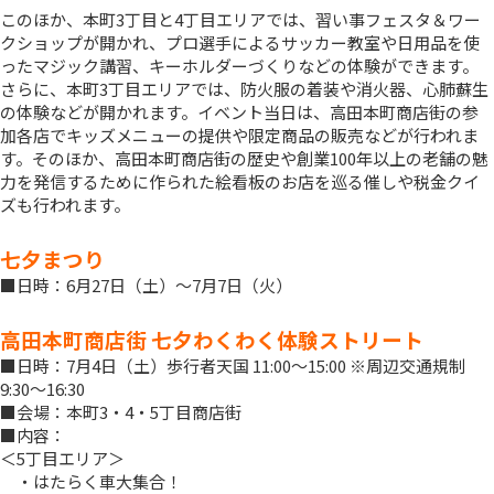
このほか、本町3丁目と4丁目エリアでは、習い事フェスタ＆ワー
クショップが開かれ、プロ選手によるサッカー教室や日用品を使
ったマジック講習、キーホルダーづくりなどの体験ができます。
さらに、本町3丁目エリアでは、防火服の着装や消火器、心肺蘇生
の体験などが開かれます。イベント当日は、高田本町商店街の参
加各店でキッズメニューの提供や限定商品の販売などが行われま
す。そのほか、高田本町商店街の歴史や創業100年以上の老舗の魅
力を発信するために作られた絵看板のお店を巡る催しや税金クイ
ズも行われます。
七夕まつり
■日時：6月27日（土）～7月7日（火）
高田本町商店街 七夕わくわく体験ストリート
■日時：7月4日（土）歩行者天国 11:00～15:00 ※周辺交通規制
9:30～16:30
■会場：本町3・4・5丁目商店街
■内容：
＜5丁目エリア＞
・はたらく車大集合！