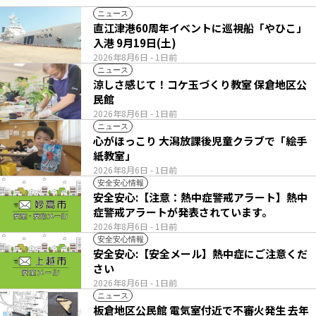
ニュース
直江津港60周年イベントに巡視船「やひこ」
入港 9月19日(土)
2026年8月6日
- 1日前
ニュース
涼しさ感じて！コケ玉づくり教室 保倉地区公
民館
2026年8月6日
- 1日前
ニュース
心がほっこり 大潟放課後児童クラブで「絵手
紙教室」
2026年8月6日
- 1日前
安全安心情報
安全安心:【注意：熱中症警戒アラート】熱中
症警戒アラートが発表されています。
2026年8月6日
- 1日前
安全安心情報
安全安心:【安全メール】熱中症にご注意くだ
さい
2026年8月6日
- 1日前
ニュース
板倉地区公民館 電気室付近で不審火発生 去年