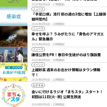
2026年8月6日
- 17時間前
ニュース
「手足口病」流行 前の週の3倍に増加【上越保
健所管内】
2026年8月6日
- 18時間前
ニュース
幸せを呼ぶ？ うみがたりに「青色のアマガエ
ル」緊急展示
2026年8月6日
- 19時間前
ニュース
謙信公祭をPR！春日中生徒がのぼり旗設置
2026年8月6日
- 20時間前
イベント
上越妙高 週末のお出かけ情報はタウン情報
で！
2026年8月6日
- 22時間前
おすすめ
会いに行けるラジオ「まちスタ」スタート！
初回は11日(火･祝) 公開生放送
2026年8月6日
- 23時間前