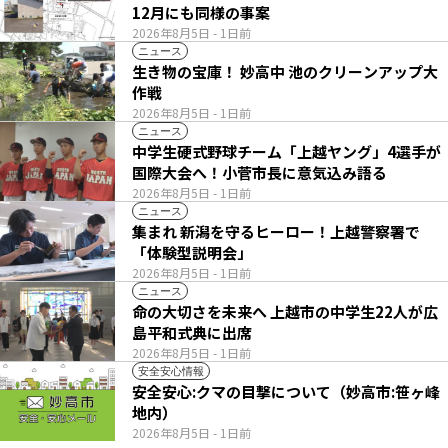
12月にも同様の事案
2026年8月5日
- 1日前
ニュース
生き物の宝庫！ 妙高中 池のクリーンアップ大
作戦
2026年8月5日
- 1日前
ニュース
中学生硬式野球チーム「上越ヤング」4選手が
国際大会へ！小菅市長に意気込み語る
2026年8月5日
- 1日前
ニュース
集まれ 新潟を守るヒーロー！上越警察署で
「体験型説明会」
2026年8月5日
- 1日前
ニュース
命の大切さを未来へ 上越市の中学生22人が広
島平和式典に出席
2026年8月5日
- 1日前
安全安心情報
安全安心:クマの目撃について（妙高市:笹ヶ峰
地内）
2026年8月5日
- 1日前