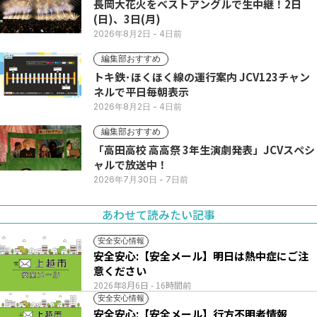
長岡大花火をベストアングルで生中継！2日
(日)、3日(月)
2026年8月2日
- 4日前
編集部おすすめ
トキ鉄･ほくほく線の運行案内 JCV123チャン
ネルで平日毎朝表示
2026年8月2日
- 4日前
編集部おすすめ
「高田高校 高高祭 3年生演劇発表」JCVスペシ
ャルで放送中！
2026年7月30日
- 7日前
あわせて読みたい記事
安全安心情報
安全安心:【安全メール】明日は熱中症にご注
意ください
2026年8月6日
- 16時間前
安全安心情報
安全安心:【安全メール】行方不明者情報