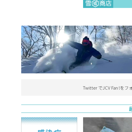
Twitter でJCV Fan !を
フ