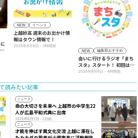
イベント
NEW
上越妙高 週末のお出かけ情
報はタウン情報で！
りに
2026年8月6日
- 3時間前
急
編集部おすすめ
NEW
会いに行けるラジオ「まち
スタ」スタート！ 初回は11
日(火･祝) 公開生放送
2026年8月6日
- 4時間前
て読みたい記事
ニュース
命の大切さを未来へ 上越市の中学生22
人が広島平和式典に出席
2026年8月5日
- 1日前
ニュース
才能を伸ばす異文化交流 上越に滞在し
たカナダの若者が小菅市長に活動報告