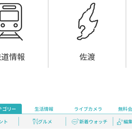
鉄道情報
佐渡
テゴリー
生活情報
ライブカメラ
無料
ント
ライブ配信
安全安心情報
グルメ
見逃し配信
天気
新着ウォッチ
上越妙高百景
プレミアム
編