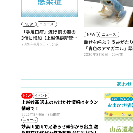
ニュース
NEW
「手足口病」流行 前の週の
ニュース
NEW
3倍に増加【上越保健所管
幸せを呼ぶ？ うみがた
内】
2026年8月6日
- 3分前
「青色のアマガエル」緊
展示
2026年8月6日
- 25分前
あわせ
イベント
NEW
上越妙高 週末のお出かけ情報はタウン
情報で！
2026年8月6日
- 3時間前
ニュース
妙高山登山で足滑らせ頭部から出血 滋
賀県在住60代女性を救助 命に別状なし