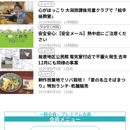
ニュース
心がほっこり 大潟放課後児童クラブで「絵手
紙教室」
2026年8月6日
- 15時間前
安全安心情報
安全安心:【安全メール】熱中症にご注意くだ
さい
2026年8月6日
- 16時間前
ニュース
板倉地区公民館 電気室付近で不審火発生 去年
12月にも同様の事案
2026年8月5日
- 1日前
ニュース
耕作放棄地でソバ栽培！「夏の名立そばまつ
り」特別ランチ･乾麺販売
2026年8月5日
- 1日前