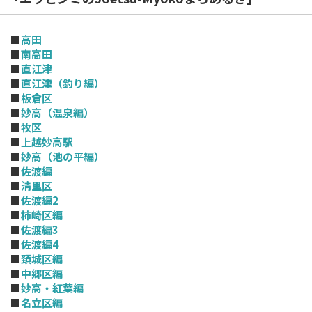
■
高田
■
南高田
■
直江津
■
直江津（釣り編）
■
板倉区
■
妙高（温泉編）
■
牧区
■
上越妙高駅
■
妙高（池の平編）
■
佐渡編
■
清里区
■
佐渡編2
■
柿崎区編
■
佐渡編3
■
佐渡編4
■
頚城区編
■
中郷区編
■
妙高・紅葉編
■
名立区編