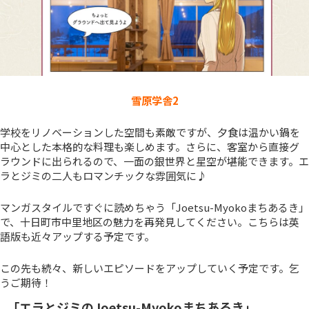
雪原学舎2
学校をリノベーションした空間も素敵ですが、夕食は温かい鍋を
中心とした本格的な料理も楽しめます。さらに、客室から直接グ
ラウンドに出られるので、一面の銀世界と星空が堪能できます。エ
ラとジミの二人もロマンチックな雰囲気に♪
マンガスタイルですぐに読めちゃう「Joetsu-Myokoまちあるき」
で、十日町市中里地区の魅力を再発見してください。こちらは英
語版も近々アップする予定です。
この先も続々、新しいエピソードをアップしていく予定です。乞
うご期待！
「エラとジミのJoetsu-Myokoまちあるき」