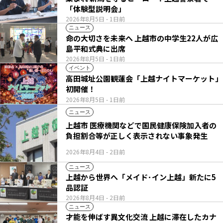
「体験型説明会」
2026年8月5日
- 1日前
ニュース
命の大切さを未来へ 上越市の中学生22人が広
島平和式典に出席
2026年8月5日
- 1日前
イベント
高田城址公園観蓮会「上越ナイトマーケット」
初開催！
2026年8月5日
- 1日前
ニュース
上越市 医療機関などで国民健康保険加入者の
負担割合等が正しく表示されない事象発生
2026年8月4日
- 2日前
ニュース
上越から世界へ「メイド･イン上越」新たに5
品認証
2026年8月4日
- 2日前
ニュース
才能を伸ばす異文化交流 上越に滞在したカナ