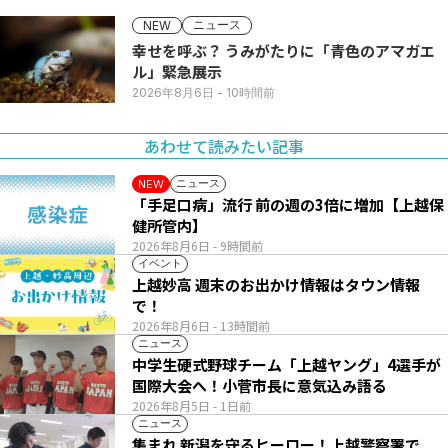
ニュース
NEW
幸せを呼ぶ？ うみがたりに「青色のアマガエ
ル」緊急展示
2026年8月6日
- 10時間前
あわせて読みたい記事
ニュース
NEW
「手足口病」流行 前の週の3倍に増加【上越保
健所管内】
2026年8月6日
- 9時間前
イベント
上越妙高 週末のお出かけ情報はタウン情報
で！
2026年8月6日
- 13時間前
ニュース
中学生硬式野球チーム「上越ヤング」4選手が
国際大会へ！小菅市長に意気込み語る
2026年8月5日
- 1日前
ニュース
集まれ 新潟を守るヒーロー！上越警察署で