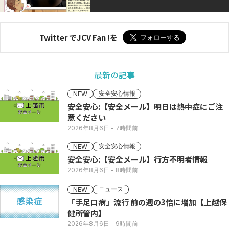
Twitter でJCV Fan !を
最新の記事
安全安心情報
NEW
安全安心:【安全メール】明日は熱中症にご注
意ください
2026年8月6日
- 7時間前
安全安心情報
NEW
安全安心:【安全メール】行方不明者情報
2026年8月6日
- 8時間前
ニュース
NEW
「手足口病」流行 前の週の3倍に増加【上越保
健所管内】
2026年8月6日
- 9時間前