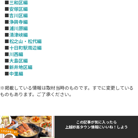
■
三和区編
■
安塚区編
■
吉川区編
■
浄興寺編
■
浦川原編
■
清津峡編
■
松之山・松代編
■
十日町駅周辺編
■
川西編
■
大島区編
■
新井地区編
■
中里編
※掲載している情報は取材当時のものです。すでに変更している
ものもあります。ご了承ください。
この記事が気に入ったら
上越妙高タウン情報にいいね！しよう