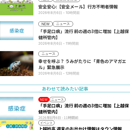
安全安心:【安全メール】行方不明者情報
2026年8月6日
- 10時間前
ニュース
NEW
「手足口病」流行 前の週の3倍に増加【上越保
健所管内】
2026年8月6日
- 11時間前
ニュース
幸せを呼ぶ？ うみがたりに「青色のアマガエ
ル」緊急展示
2026年8月6日
- 12時間前
あわせて読みたい記事
ニュース
NEW
「手足口病」流行 前の週の3倍に増加【上越保
健所管内】
2026年8月6日
- 11時間前
イベント
上越妙高 週末のお出かけ情報はタウン情報