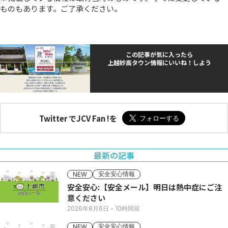
ものもあります。ご了承ください。
この記事が気に入ったら
上越妙高タウン情報にいいね！しよう
Twitter でJCV Fan !を
最新の記事
安全安心情報
NEW
安全安心:【安全メール】明日は熱中症にご注
意ください
2026年8月6日
- 10時間前
安全安心情報
NEW