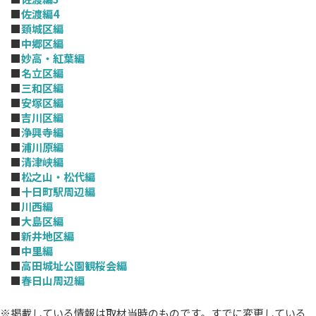
■
佐渡編4
■
頚城区編
■
中郷区編
■
妙高・紅葉編
■
名立区編
■
三和区編
■
安塚区編
■
吉川区編
■
浄興寺編
■
浦川原編
■
清津峡編
■
松之山・松代編
■
十日町駅周辺編
■
川西編
■
大島区編
■
新井地区編
■
中里編
■
高田城址公園観桜会編
■
春日山周辺編
※掲載している情報は取材当時のものです。すでに変更している