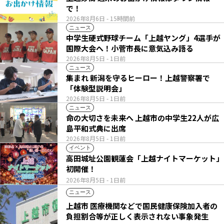
で！
2026年8月6日
- 15時間前
ニュース
中学生硬式野球チーム「上越ヤング」4選手が
国際大会へ！小菅市長に意気込み語る
2026年8月5日
- 1日前
ニュース
集まれ 新潟を守るヒーロー！上越警察署で
「体験型説明会」
2026年8月5日
- 1日前
ニュース
命の大切さを未来へ 上越市の中学生22人が広
島平和式典に出席
2026年8月5日
- 1日前
イベント
高田城址公園観蓮会「上越ナイトマーケット」
初開催！
2026年8月5日
- 1日前
ニュース
上越市 医療機関などで国民健康保険加入者の
負担割合等が正しく表示されない事象発生