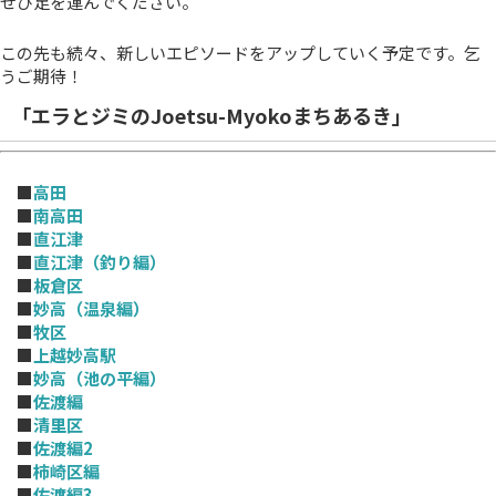
ぜひ足を運んでください。
この先も続々、新しいエピソードをアップしていく予定です。乞
うご期待！
「エラとジミのJoetsu-Myokoまちあるき」
■
高田
■
南高田
■
直江津
■
直江津（釣り編）
■
板倉区
■
妙高（温泉編）
■
牧区
■
上越妙高駅
■
妙高（池の平編）
■
佐渡編
■
清里区
■
佐渡編2
■
柿崎区編
■
佐渡編3