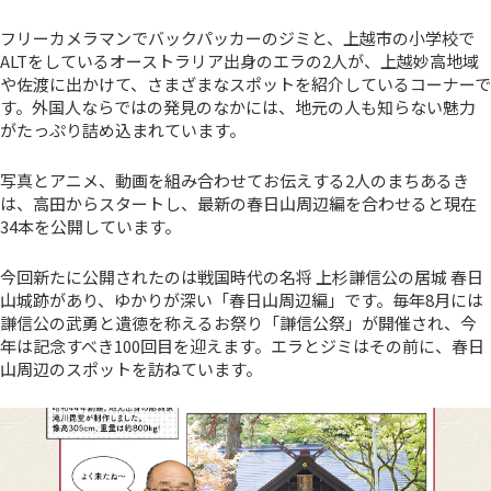
フリーカメラマンでバックパッカーのジミと、上越市の小学校で
ALTをしているオーストラリア出身のエラの2人が、上越妙高地域
や佐渡に出かけて、さまざまなスポットを紹介しているコーナーで
す。外国人ならではの発見のなかには、地元の人も知らない魅力
がたっぷり詰め込まれています。
写真とアニメ、動画を組み合わせてお伝えする2人のまちあるき
は、高田からスタートし、最新の春日山周辺編を合わせると現在
34本を公開しています。
今回新たに公開されたのは戦国時代の名将 上杉謙信公の居城 春日
山城跡があり、ゆかりが深い「春日山周辺編」です。毎年8月には
謙信公の武勇と遺徳を称えるお祭り「謙信公祭」が開催され、今
年は記念すべき100回目を迎えます。エラとジミはその前に、春日
山周辺のスポットを訪ねています。