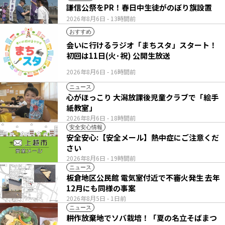
謙信公祭をPR！春日中生徒がのぼり旗設置
2026年8月6日
- 13時間前
おすすめ
会いに行けるラジオ「まちスタ」スタート！
初回は11日(火･祝) 公開生放送
2026年8月6日
- 16時間前
ニュース
心がほっこり 大潟放課後児童クラブで「絵手
紙教室」
2026年8月6日
- 18時間前
安全安心情報
安全安心:【安全メール】熱中症にご注意くだ
さい
2026年8月6日
- 19時間前
ニュース
板倉地区公民館 電気室付近で不審火発生 去年
12月にも同様の事案
2026年8月5日
- 1日前
ニュース
耕作放棄地でソバ栽培！「夏の名立そばまつ