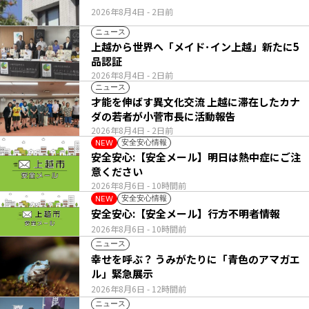
2026年8月4日
- 2日前
ニュース
上越から世界へ「メイド･イン上越」新たに5
品認証
2026年8月4日
- 2日前
ニュース
才能を伸ばす異文化交流 上越に滞在したカナ
ダの若者が小菅市長に活動報告
2026年8月4日
- 2日前
安全安心情報
NEW
安全安心:【安全メール】明日は熱中症にご注
意ください
2026年8月6日
- 10時間前
安全安心情報
NEW
安全安心:【安全メール】行方不明者情報
2026年8月6日
- 10時間前
ニュース
幸せを呼ぶ？ うみがたりに「青色のアマガエ
ル」緊急展示
2026年8月6日
- 12時間前
ニュース