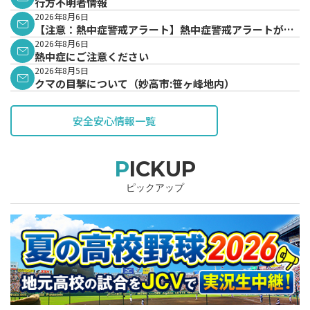
行方不明者情報
2026年8月6日
【注意：熱中症警戒アラート】熱中症警戒アラートが発
表されています。
2026年8月6日
熱中症にご注意ください
2026年8月5日
クマの目撃について（妙高市:笹ヶ峰地内）
安全安心情報一覧
PICKUP
ピックアップ