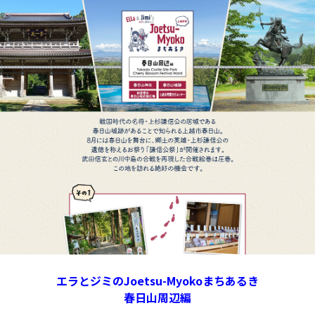
エラとジミのJoetsu-Myokoまちあるき
春日山周辺編