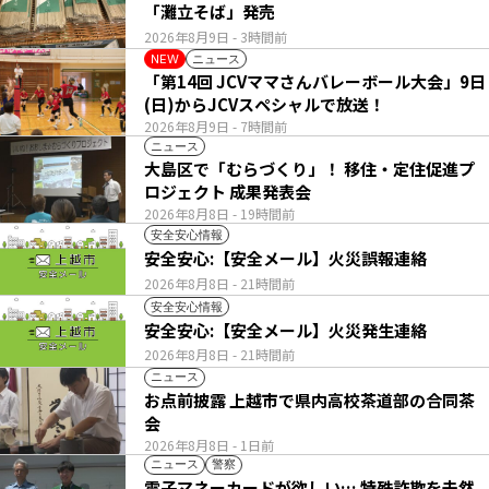
「灘立そば」発売
2026年8月9日
- 3時間前
ニュース
NEW
「第14回 JCVママさんバレーボール大会」9日
(日)からJCVスペシャルで放送！
2026年8月9日
- 7時間前
ニュース
大島区で「むらづくり」！ 移住・定住促進プ
ロジェクト 成果発表会
2026年8月8日
- 19時間前
安全安心情報
安全安心:【安全メール】火災誤報連絡
2026年8月8日
- 21時間前
安全安心情報
安全安心:【安全メール】火災発生連絡
2026年8月8日
- 21時間前
ニュース
お点前披露 上越市で県内高校茶道部の合同茶
会
2026年8月8日
- 1日前
ニュース
警察
電子マネーカードが欲しい… 特殊詐欺を未然