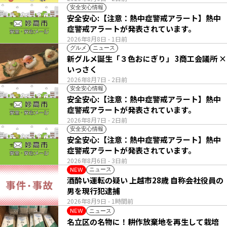
安全安心情報
安全安心:【注意：熱中症警戒アラート】熱中
症警戒アラートが発表されています。
2026年8月8日
- 1日前
グルメ
ニュース
新グルメ誕生「３色おにぎり」 3商工会議所 ×
いっさく
2026年8月7日
- 2日前
安全安心情報
安全安心:【注意：熱中症警戒アラート】熱中
症警戒アラートが発表されています。
2026年8月7日
- 2日前
安全安心情報
安全安心:【注意：熱中症警戒アラート】熱中
症警戒アラートが発表されています。
2026年8月6日
- 3日前
ニュース
NEW
酒酔い運転の疑い 上越市28歳 自称会社役員の
男を現行犯逮捕
2026年8月9日
- 1時間前
ニュース
NEW
名立区の名物に！耕作放棄地を再生して栽培