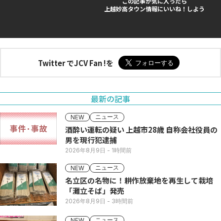
この記事が気に入ったら
上越妙高タウン情報にいいね！しよう
Twitter でJCV Fan !を
最新の記事
ニュース
NEW
酒酔い運転の疑い 上越市28歳 自称会社役員の
男を現行犯逮捕
2026年8月9日
- 1時間前
ニュース
NEW
名立区の名物に！耕作放棄地を再生して栽培
「灘立そば」発売
2026年8月9日
- 3時間前
ニュース
NEW