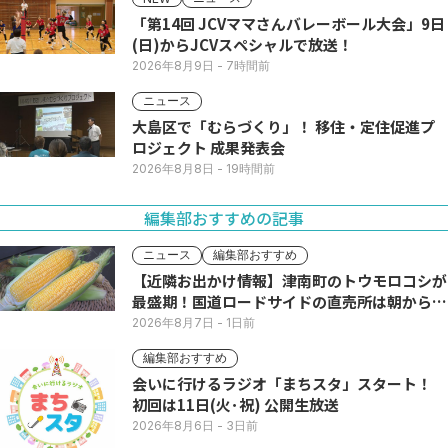
「第14回 JCVママさんバレーボール大会」9日
(日)からJCVスペシャルで放送！
2026年8月9日
- 7時間前
ニュース
大島区で「むらづくり」！ 移住・定住促進プ
ロジェクト 成果発表会
2026年8月8日
- 19時間前
編集部おすすめの記事
ニュース
編集部おすすめ
【近隣お出かけ情報】津南町のトウモロコシが
最盛期！国道ロードサイドの直売所は朝から長
い列
2026年8月7日
- 1日前
編集部おすすめ
会いに行けるラジオ「まちスタ」スタート！
初回は11日(火･祝) 公開生放送
2026年8月6日
- 3日前