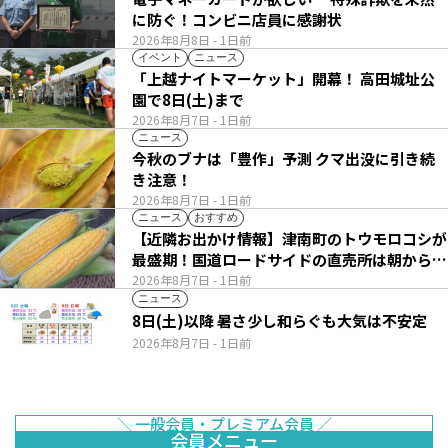
に防ぐ！コンビニ店員に感謝状
2026年8月8日
- 1日前
イベント
ニュース
「上越ナイトマーケット」開幕！ 高田城址公
園で8日(土)まで
2026年8月7日
- 1日前
ニュース
今秋のブナは「豊作」予測 クマ出没に引き続
き注意！
2026年8月7日
- 1日前
ニュース
おすすめ
【近隣お出かけ情報】津南町のトウモロコシが
最盛期！国道ロードサイドの直売所は朝から長
い列
2026年8月7日
- 1日前
ニュース
8日(土)以降 暑さ少し和らぐも大気は不安定
2026年8月7日
- 1日前