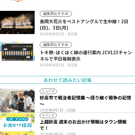
編集部おすすめ
長岡大花火をベストアングルで生中継！2日
(日)、3日(月)
2026年8月2日
- 6日前
編集部おすすめ
トキ鉄･ほくほく線の運行案内 JCV123チャン
ネルで平日毎朝表示
2026年8月2日
- 6日前
あわせて読みたい記事
ニュース
妙高市で戦没者記憶展 ～語り継ぐ戦争の記憶
～
2026年8月7日
- 1日前
イベント
上越妙高 週末のお出かけ情報はタウン情報
で！
2026年8月6日
- 2日前