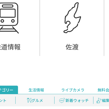
鉄道情報
佐渡
テゴリー
生活情報
ライブカメラ
無料
ント
ライブ配信
安全安心情報
グルメ
見逃し配信
天気
新着ウォッチ
上越妙高百景
プレミアム
編