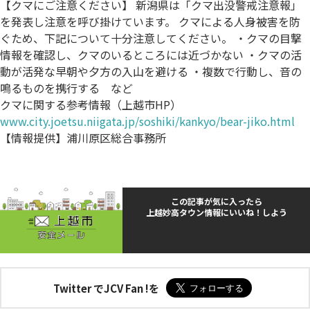
【クマにご注意ください】 新潟県は「クマ出没警戒注意報」
を発表し注意を呼び掛けています。 クマによる人身被害を防
ぐため、下記について十分注意してください。 ・クマの目撃
情報を確認し、クマのいるところには近づかない ・クマの活
動が活発な早朝や夕方の入山を避ける ・複数で行動し、音の
鳴るものを携行する など
クマに関する参考情報（上越市HP）
www.city.joetsu.niigata.jp/soshiki/kankyo/bear-jiko.html
【情報提供】浦川原区総合事務所
この記事が気に入ったら
上越妙高タウン情報にいいね！しよう
Twitter でJCV Fan !を