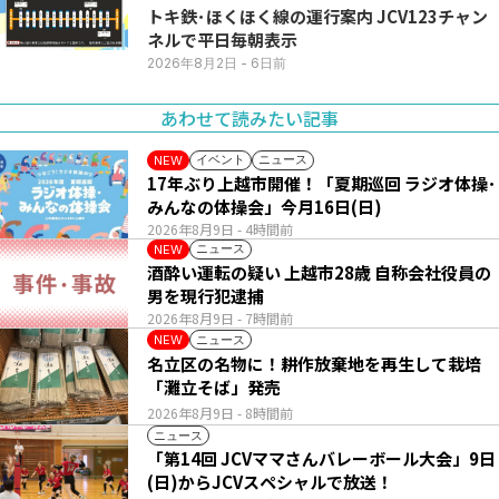
トキ鉄･ほくほく線の運行案内 JCV123チャン
ネルで平日毎朝表示
2026年8月2日
- 6日前
あわせて読みたい記事
イベント
ニュース
NEW
17年ぶり上越市開催！「夏期巡回 ラジオ体操･
みんなの体操会」今月16日(日)
2026年8月9日
- 4時間前
ニュース
NEW
酒酔い運転の疑い 上越市28歳 自称会社役員の
男を現行犯逮捕
2026年8月9日
- 7時間前
ニュース
NEW
名立区の名物に！耕作放棄地を再生して栽培
「灘立そば」発売
2026年8月9日
- 8時間前
ニュース
「第14回 JCVママさんバレーボール大会」9日
(日)からJCVスペシャルで放送！