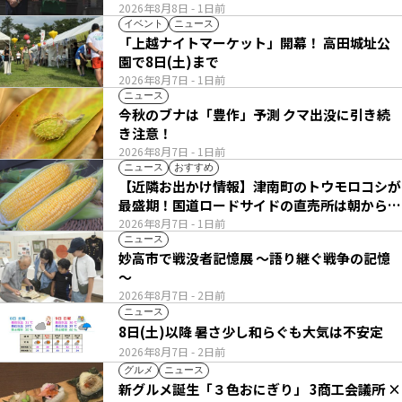
2026年8月8日
- 1日前
イベント
ニュース
「上越ナイトマーケット」開幕！ 高田城址公
園で8日(土)まで
2026年8月7日
- 1日前
ニュース
今秋のブナは「豊作」予測 クマ出没に引き続
き注意！
2026年8月7日
- 1日前
ニュース
おすすめ
【近隣お出かけ情報】津南町のトウモロコシが
最盛期！国道ロードサイドの直売所は朝から長
い列
2026年8月7日
- 1日前
ニュース
妙高市で戦没者記憶展 ～語り継ぐ戦争の記憶
～
2026年8月7日
- 2日前
ニュース
8日(土)以降 暑さ少し和らぐも大気は不安定
2026年8月7日
- 2日前
グルメ
ニュース
新グルメ誕生「３色おにぎり」 3商工会議所 ×