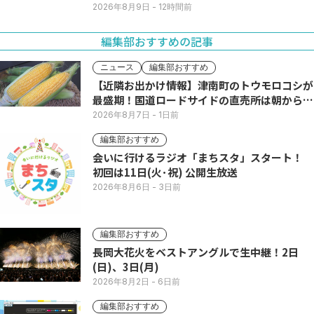
2026年8月9日
- 12時間前
編集部おすすめの記事
ニュース
編集部おすすめ
【近隣お出かけ情報】津南町のトウモロコシが
最盛期！国道ロードサイドの直売所は朝から長
い列
2026年8月7日
- 1日前
編集部おすすめ
会いに行けるラジオ「まちスタ」スタート！
初回は11日(火･祝) 公開生放送
2026年8月6日
- 3日前
編集部おすすめ
長岡大花火をベストアングルで生中継！2日
(日)、3日(月)
2026年8月2日
- 6日前
編集部おすすめ