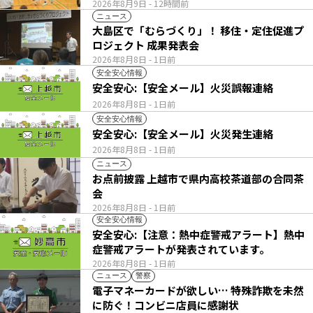
2026年8月9日
- 12時間前
ニュース
大島区で「むらづくり」！ 移住・定住促進プ
ロジェクト 成果発表会
2026年8月8日
- 1日前
安全安心情報
安全安心:【安全メール】火災誤報連絡
2026年8月8日
- 1日前
安全安心情報
安全安心:【安全メール】火災発生連絡
2026年8月8日
- 1日前
ニュース
お点前披露 上越市で県内高校茶道部の合同茶
会
2026年8月8日
- 1日前
安全安心情報
安全安心:【注意：熱中症警戒アラート】熱中
症警戒アラートが発表されています。
2026年8月8日
- 1日前
ニュース
警察
電子マネーカードが欲しい… 特殊詐欺を未然
に防ぐ！コンビニ店員に感謝状