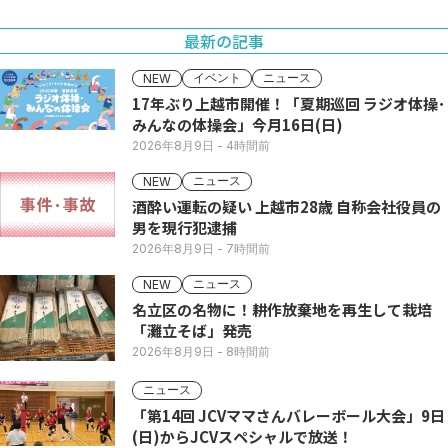
最新の記事
イベント
ニュース
NEW
17年ぶり上越市開催！「夏期巡回 ラジオ体操･
みんなの体操会」今月16日(日)
2026年8月9日
- 4時間前
ニュース
NEW
酒酔い運転の疑い 上越市28歳 自称会社役員の
男を現行犯逮捕
2026年8月9日
- 7時間前
ニュース
NEW
名立区の名物に！耕作放棄地を再生して栽培
「灘立そば」発売
2026年8月9日
- 8時間前
ニュース
「第14回 JCVママさんバレーボール大会」9日
(日)からJCVスペシャルで放送！