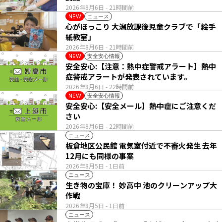
2026年8月6日
- 21時間前
ニュース
NEW
心がほっこり 大潟放課後児童クラブで「絵手
紙教室」
2026年8月6日
- 21時間前
安全安心情報
NEW
安全安心:【注意：熱中症警戒アラート】熱中
症警戒アラートが発表されています。
2026年8月6日
- 22時間前
安全安心情報
NEW
安全安心:【安全メール】熱中症にご注意くだ
さい
2026年8月6日
- 22時間前
ニュース
板倉地区公民館 電気室付近で不審火発生 去年
12月にも同様の事案
2026年8月5日
- 1日前
ニュース
生き物の宝庫！ 妙高中 池のクリーンアップ大
作戦
2026年8月5日
- 1日前
ニュース