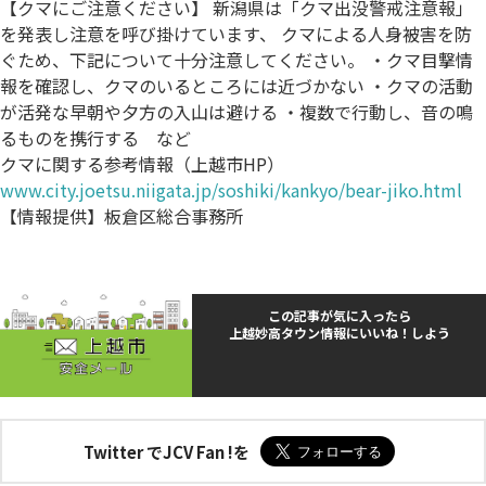
【クマにご注意ください】 新潟県は「クマ出没警戒注意報」
を発表し注意を呼び掛けています、 クマによる人身被害を防
ぐため、下記について十分注意してください。 ・クマ目撃情
報を確認し、クマのいるところには近づかない ・クマの活動
が活発な早朝や夕方の入山は避ける ・複数で行動し、音の鳴
るものを携行する など
クマに関する参考情報（上越市HP）
www.city.joetsu.niigata.jp/soshiki/kankyo/bear-jiko.html
【情報提供】板倉区総合事務所
この記事が気に入ったら
上越妙高タウン情報にいいね！しよう
Twitter でJCV Fan !を