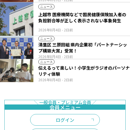
ニュース
上越市 医療機関などで国民健康保険加入者の
負担割合等が正しく表示されない事象発生
2026年8月4日
- 2日前
ニュース
清里区 三原田組 県内企業初「パートナーシッ
プ構築大賞」受賞！
2026年8月4日
- 2日前
ニュース
伝えるって楽しい！小学生がラジオのパーソナ
リティ体験
2026年8月4日
- 2日前
ログイン