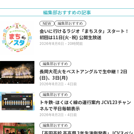
編集部おすすめの記事
編集部おすすめ
NEW
会いに行けるラジオ「まちスタ」スタート！
初回は11日(火･祝) 公開生放送
2026年8月6日
- 20時間前
編集部おすすめ
長岡大花火をベストアングルで生中継！2日
(日)、3日(月)
2026年8月2日
- 4日前
編集部おすすめ
トキ鉄･ほくほく線の運行案内 JCV123チャン
ネルで平日毎朝表示
2026年8月2日
- 4日前
編集部おすすめ
「高田高校 高高祭 3年生演劇発表」JCVスペシ