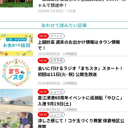
ャルで放送中！
2026年7月30日
- 7日前
あわせて読みたい記事
イベント
NEW
上越妙高 週末のお出かけ情報はタウン情報
で！
2026年8月6日
- 19時間前
おすすめ
NEW
会いに行けるラジオ「まちスタ」スタート！
初回は11日(火･祝) 公開生放送
2026年8月6日
- 20時間前
ニュース
NEW
直江津港60周年イベントに巡視船「やひこ」
入港 9月19日(土)
2026年8月6日
- 21時間前
ニュース
NEW
涼しさ感じて！コケ玉づくり教室 保倉地区公
民館