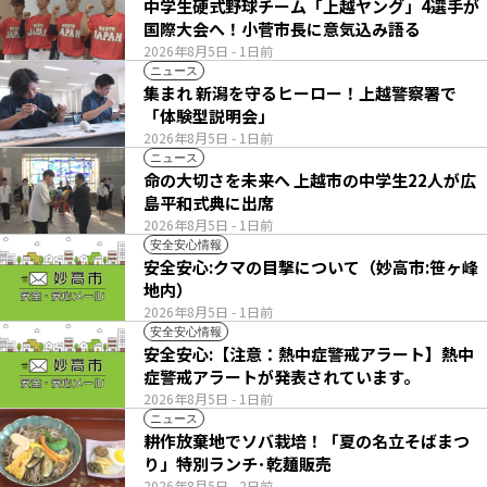
中学生硬式野球チーム「上越ヤング」4選手が
国際大会へ！小菅市長に意気込み語る
2026年8月5日
- 1日前
ニュース
集まれ 新潟を守るヒーロー！上越警察署で
「体験型説明会」
2026年8月5日
- 1日前
ニュース
命の大切さを未来へ 上越市の中学生22人が広
島平和式典に出席
2026年8月5日
- 1日前
安全安心情報
安全安心:クマの目撃について（妙高市:笹ヶ峰
地内）
2026年8月5日
- 1日前
安全安心情報
安全安心:【注意：熱中症警戒アラート】熱中
症警戒アラートが発表されています。
2026年8月5日
- 1日前
ニュース
耕作放棄地でソバ栽培！「夏の名立そばまつ
り」特別ランチ･乾麺販売
2026年8月5日
- 2日前