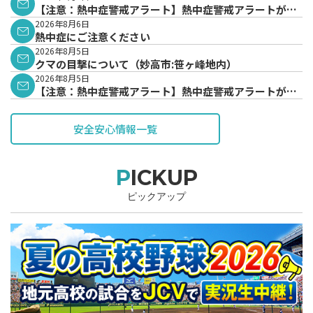
【注意：熱中症警戒アラート】熱中症警戒アラートが発
表されています。
2026年8月6日
熱中症にご注意ください
2026年8月5日
クマの目撃について（妙高市:笹ヶ峰地内）
2026年8月5日
【注意：熱中症警戒アラート】熱中症警戒アラートが発
表されています。
安全安心情報一覧
PICKUP
ピックアップ