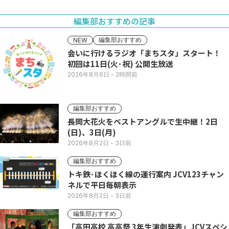
編集部おすすめの記事
編集部おすすめ
NEW
会いに行けるラジオ「まちスタ」スタート！
初回は11日(火･祝) 公開生放送
2026年8月6日
- 2時間前
編集部おすすめ
長岡大花火をベストアングルで生中継！2日
(日)、3日(月)
2026年8月2日
- 3日前
編集部おすすめ
トキ鉄･ほくほく線の運行案内 JCV123チャン
ネルで平日毎朝表示
2026年8月2日
- 3日前
編集部おすすめ
「高田高校 高高祭 3年生演劇発表」JCVスペシ