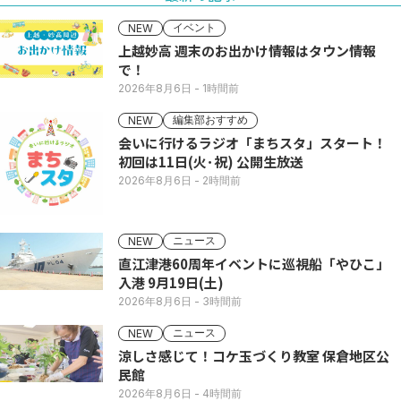
イベント
NEW
上越妙高 週末のお出かけ情報はタウン情報
で！
2026年8月6日
- 1時間前
編集部おすすめ
NEW
会いに行けるラジオ「まちスタ」スタート！
初回は11日(火･祝) 公開生放送
2026年8月6日
- 2時間前
ニュース
NEW
直江津港60周年イベントに巡視船「やひこ」
入港 9月19日(土)
2026年8月6日
- 3時間前
ニュース
NEW
涼しさ感じて！コケ玉づくり教室 保倉地区公
民館
2026年8月6日
- 4時間前