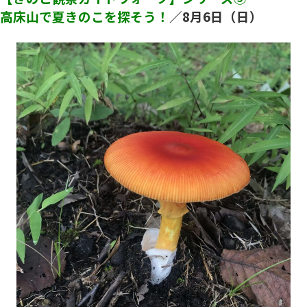
高床山で夏きのこを探そう！
／8
月6
日（日）