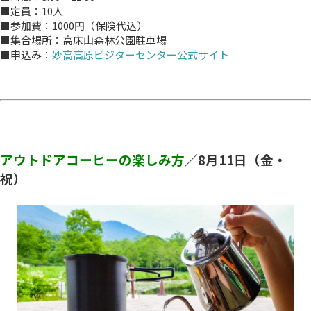
■定員：10人
■参加費：1000円（保険代込）
■集合場所：高床山森林公園駐車場
■申込み：
妙高高原ビジターセンター公式サイト
アウトドアコーヒーの楽しみ方
／8
月11
日（金・
祝）