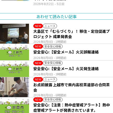
2026年8月2日
- 5日前
あわせて読みたい記事
ニュース
NEW
大島区で「むらづくり」！ 移住・定住促進プ
ロジェクト 成果発表会
2026年8月8日
- 1時間前
安全安心情報
NEW
安全安心:【安全メール】火災誤報連絡
2026年8月8日
- 3時間前
安全安心情報
NEW
安全安心:【安全メール】火災発生連絡
2026年8月8日
- 3時間前
ニュース
NEW
お点前披露 上越市で県内高校茶道部の合同茶
会
2026年8月8日
- 6時間前
安全安心情報
NEW
安全安心:【注意：熱中症警戒アラート】熱中
症警戒アラートが発表されています。