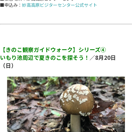
■申込み：
妙高高原ビジターセンター公式サイト
【きのこ観察ガイドウォーク】シリーズ④
いもり池周辺で夏きのこを探そう！
／8
月20
日
（日）