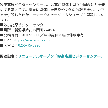
妙高高原ビジターセンターは、妙高戸隠連山国立公園の魅力を発
信する基地です。豪雪に関連した自然や文化の情報を発信。カフ
ェを併設した休憩コーナーやミュージアムショップも開設してい
ます。
■妙高高原ビジターセンター
■場所：新潟県妙高市関川2248-4
■開館時間：9:00～17:00／年中無休※臨時休館等有
■HP：
https://myokovc.com
■問合せ：
0255-75-5270
関連記事：
リニューアルオープン「妙高高原ビジターセンター」