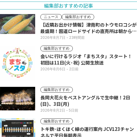
編集部おすすめの記事
ニュース
編集部おすすめ
【近隣お出かけ情報】津南町のトウモロコシが
最盛期！国道ロードサイドの直売所は朝から長
い列
2026年8月7日
- 23時間前
編集部おすすめ
会いに行けるラジオ「まちスタ」スタート！
初回は11日(火･祝) 公開生放送
2026年8月6日
- 2日前
編集部おすすめ
長岡大花火をベストアングルで生中継！2日
(日)、3日(月)
2026年8月2日
- 5日前
編集部おすすめ
トキ鉄･ほくほく線の運行案内 JCV123チャン
ネルで平日毎朝表示