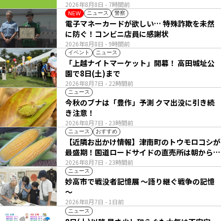
2026年8月8日
- 7時間前
ニュース
警察
NEW
電子マネーカードが欲しい… 特殊詐欺を未然
に防ぐ！コンビニ店員に感謝状
2026年8月8日
- 9時間前
イベント
ニュース
「上越ナイトマーケット」開幕！ 高田城址公
園で8日(土)まで
2026年8月7日
- 22時間前
ニュース
今秋のブナは「豊作」予測 クマ出没に引き続
き注意！
2026年8月7日
- 23時間前
ニュース
おすすめ
【近隣お出かけ情報】津南町のトウモロコシが
最盛期！国道ロードサイドの直売所は朝から長
い列
2026年8月7日
- 23時間前
ニュース
妙高市で戦没者記憶展 ～語り継ぐ戦争の記憶
～
2026年8月7日
- 1日前
ニュース