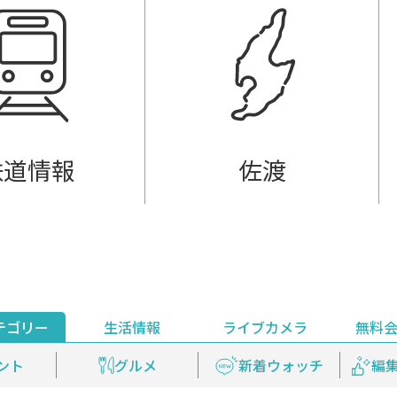
鉄道情報
佐渡
テゴリー
生活情報
ライブカメラ
無料
ント
ライブ配信
安全安心情報
グルメ
見逃し配信
天気
新着ウォッチ
上越妙高百景
プレミアム
編