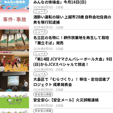
みんなの体操会」今月16日(日)
2026年8月9日
- 1日前
ニュース
酒酔い運転の疑い 上越市28歳 自称会社役員の
男を現行犯逮捕
2026年8月9日
- 1日前
ニュース
名立区の名物に！耕作放棄地を再生して栽培
「灘立そば」発売
2026年8月9日
- 1日前
ニュース
「第14回 JCVママさんバレーボール大会」9日
(日)からJCVスペシャルで放送！
2026年8月9日
- 2日前
ニュース
大島区で「むらづくり」！ 移住・定住促進プ
ロジェクト 成果発表会
2026年8月8日
- 2日前
安全安心情報
安全安心:【安全メール】火災誤報連絡
2026年8月8日
- 2日前
安全安心情報