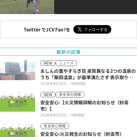
Twitter でJCV Fan !を
最新の記事
ニュース
NEW
ゑしんの里やすらぎ荘 泉質異なる2つの温泉の
うち「飯田温泉」が基準満たさず 表示取りや
め
2026年8月10日
- 10時間前
安全安心情報
NEW
安全安心:【火災情報誤報のお知らせ（妙高
市）】
2026年8月10日
- 11時間前
安全安心情報
安全安心:火災発生のお知らせ（妙高市）