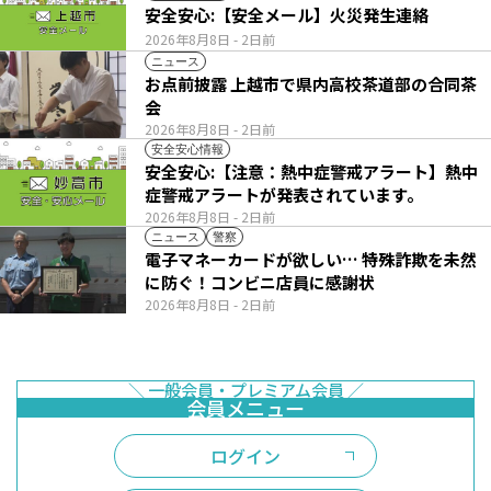
安全安心:【安全メール】火災発生連絡
2026年8月8日
- 2日前
ニュース
お点前披露 上越市で県内高校茶道部の合同茶
会
2026年8月8日
- 2日前
安全安心情報
安全安心:【注意：熱中症警戒アラート】熱中
症警戒アラートが発表されています。
2026年8月8日
- 2日前
ニュース
警察
電子マネーカードが欲しい… 特殊詐欺を未然
に防ぐ！コンビニ店員に感謝状
2026年8月8日
- 2日前
ログイン