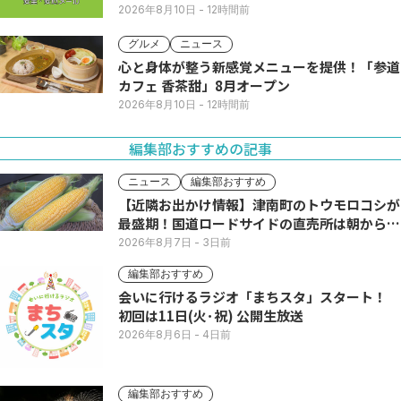
2026年8月10日
- 12時間前
グルメ
ニュース
心と身体が整う新感覚メニューを提供！「参道
カフェ 香茶甜」8月オープン
2026年8月10日
- 12時間前
編集部おすすめの記事
ニュース
編集部おすすめ
【近隣お出かけ情報】津南町のトウモロコシが
最盛期！国道ロードサイドの直売所は朝から長
い列
2026年8月7日
- 3日前
編集部おすすめ
会いに行けるラジオ「まちスタ」スタート！
初回は11日(火･祝) 公開生放送
2026年8月6日
- 4日前
編集部おすすめ