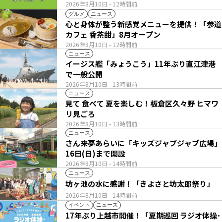
2026年8月10日
- 12時間前
グルメ
ニュース
心と身体が整う新感覚メニューを提供！「参道
カフェ 香茶甜」8月オープン
2026年8月10日
- 12時間前
ニュース
イージス艦「みょうこう」11年ぶり直江津港
で一般公開
2026年8月10日
- 13時間前
ニュース
見て 食べて 夏を楽しむ！板倉区久々野 ヒマワ
リ見ごろ
2026年8月10日
- 13時間前
ニュース
さん来夢あらいに「キッズジャブジャブ広場」
16日(日)まで開設
2026年8月10日
- 14時間前
ニュース
坊ヶ池の水に感謝！「きよさと坊太郎祭り」
2026年8月10日
- 14時間前
イベント
ニュース
17年ぶり上越市開催！「夏期巡回 ラジオ体操･