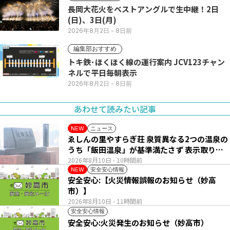
長岡大花火をベストアングルで生中継！2日
(日)、3日(月)
2026年8月2日
- 8日前
編集部おすすめ
トキ鉄･ほくほく線の運行案内 JCV123チャン
ネルで平日毎朝表示
2026年8月2日
- 8日前
あわせて読みたい記事
ニュース
NEW
ゑしんの里やすらぎ荘 泉質異なる2つの温泉の
うち「飯田温泉」が基準満たさず 表示取りや
め
2026年8月10日
- 10時間前
安全安心情報
NEW
安全安心:【火災情報誤報のお知らせ（妙高
市）】
2026年8月10日
- 11時間前
安全安心情報
安全安心:火災発生のお知らせ（妙高市）