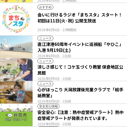
2026年8月6日
- 22時間前
おすすめ
会いに行けるラジオ「まちスタ」スタート！
初回は11日(火･祝) 公開生放送
2026年8月6日
- 23時間前
ニュース
直江津港60周年イベントに巡視船「やひこ」
入港 9月19日(土)
2026年8月6日
- 1日前
ニュース
涼しさ感じて！コケ玉づくり教室 保倉地区公
民館
2026年8月6日
- 1日前
ニュース
心がほっこり 大潟放課後児童クラブで「絵手
紙教室」
2026年8月6日
- 1日前
安全安心情報
安全安心:【注意：熱中症警戒アラート】熱中
症警戒アラートが発表されています。
2026年8月6日
- 1日前