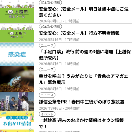
安全安心情報
安全安心:【安全メール】明日は熱中症にご注
意ください
2026年8月6日
- 17時間前
安全安心情報
安全安心:【安全メール】行方不明者情報
2026年8月6日
- 17時間前
ニュース
「手足口病」流行 前の週の3倍に増加【上越保
健所管内】
2026年8月6日
- 18時間前
ニュース
幸せを呼ぶ？ うみがたりに「青色のアマガエ
ル」緊急展示
2026年8月6日
- 19時間前
ニュース
謙信公祭をPR！春日中生徒がのぼり旗設置
2026年8月6日
- 20時間前
イベント
上越妙高 週末のお出かけ情報はタウン情報
で！