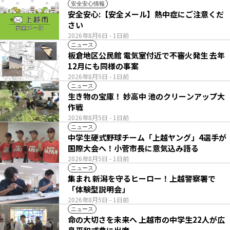
安全安心情報
安全安心:【安全メール】熱中症にご注意くだ
さい
2026年8月6日
- 1日前
ニュース
板倉地区公民館 電気室付近で不審火発生 去年
12月にも同様の事案
2026年8月5日
- 1日前
ニュース
生き物の宝庫！ 妙高中 池のクリーンアップ大
作戦
2026年8月5日
- 1日前
ニュース
中学生硬式野球チーム「上越ヤング」4選手が
国際大会へ！小菅市長に意気込み語る
2026年8月5日
- 1日前
ニュース
集まれ 新潟を守るヒーロー！上越警察署で
「体験型説明会」
2026年8月5日
- 1日前
ニュース
命の大切さを未来へ 上越市の中学生22人が広