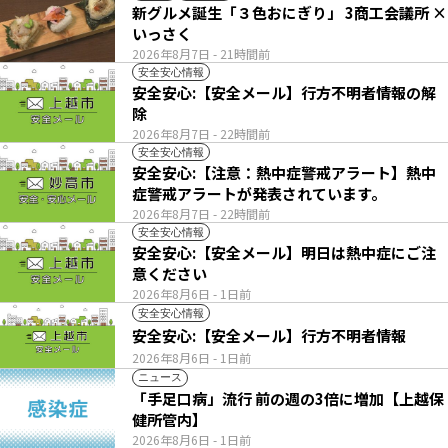
新グルメ誕生「３色おにぎり」 3商工会議所 ×
いっさく
2026年8月7日
- 21時間前
安全安心情報
安全安心:【安全メール】行方不明者情報の解
除
2026年8月7日
- 22時間前
安全安心情報
安全安心:【注意：熱中症警戒アラート】熱中
症警戒アラートが発表されています。
2026年8月7日
- 22時間前
安全安心情報
安全安心:【安全メール】明日は熱中症にご注
意ください
2026年8月6日
- 1日前
安全安心情報
安全安心:【安全メール】行方不明者情報
2026年8月6日
- 1日前
ニュース
「手足口病」流行 前の週の3倍に増加【上越保
健所管内】
2026年8月6日
- 1日前