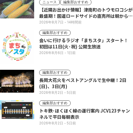
ニュース
編集部おすすめ
【近隣お出かけ情報】津南町のトウモロコシが
最盛期！国道ロードサイドの直売所は朝から長
い列
2026年8月7日
- 14時間前
編集部おすすめ
会いに行けるラジオ「まちスタ」スタート！
初回は11日(火･祝) 公開生放送
2026年8月6日
- 1日前
編集部おすすめ
長岡大花火をベストアングルで生中継！2日
(日)、3日(月)
2026年8月2日
- 5日前
編集部おすすめ
トキ鉄･ほくほく線の運行案内 JCV123チャン
ネルで平日毎朝表示
2026年8月2日
- 5日前