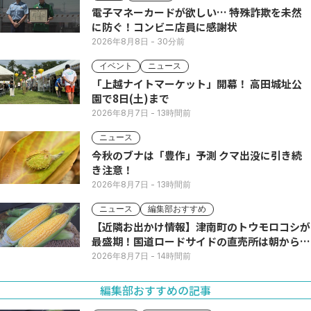
電子マネーカードが欲しい… 特殊詐欺を未然
に防ぐ！コンビニ店員に感謝状
2026年8月8日
- 30分前
イベント
ニュース
「上越ナイトマーケット」開幕！ 高田城址公
園で8日(土)まで
2026年8月7日
- 13時間前
ニュース
今秋のブナは「豊作」予測 クマ出没に引き続
き注意！
2026年8月7日
- 13時間前
ニュース
編集部おすすめ
【近隣お出かけ情報】津南町のトウモロコシが
最盛期！国道ロードサイドの直売所は朝から長
い列
2026年8月7日
- 14時間前
編集部おすすめの記事