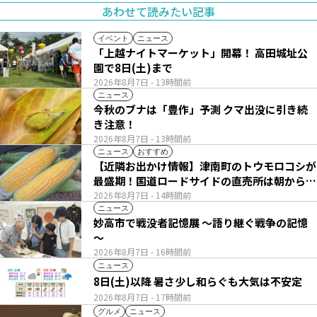
あわせて読みたい記事
イベント
ニュース
「上越ナイトマーケット」開幕！ 高田城址公
園で8日(土)まで
2026年8月7日
- 13時間前
ニュース
今秋のブナは「豊作」予測 クマ出没に引き続
き注意！
2026年8月7日
- 13時間前
ニュース
おすすめ
【近隣お出かけ情報】津南町のトウモロコシが
最盛期！国道ロードサイドの直売所は朝から長
い列
2026年8月7日
- 14時間前
ニュース
妙高市で戦没者記憶展 ～語り継ぐ戦争の記憶
～
2026年8月7日
- 16時間前
ニュース
8日(土)以降 暑さ少し和らぐも大気は不安定
2026年8月7日
- 17時間前
グルメ
ニュース