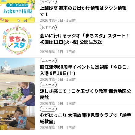
イベント
上越妙高 週末のお出かけ情報はタウン情報
で！
2026年8月6日
- 1日前
おすすめ
会いに行けるラジオ「まちスタ」スタート！
初回は11日(火･祝) 公開生放送
2026年8月6日
- 1日前
ニュース
直江津港60周年イベントに巡視船「やひこ」
入港 9月19日(土)
2026年8月6日
- 1日前
ニュース
涼しさ感じて！コケ玉づくり教室 保倉地区公
民館
2026年8月6日
- 1日前
ニュース
心がほっこり 大潟放課後児童クラブで「絵手
紙教室」
2026年8月6日
- 1日前