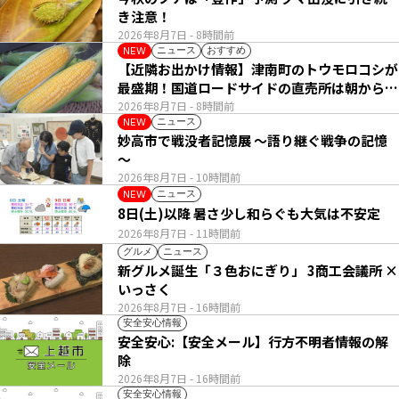
き注意！
2026年8月7日
- 8時間前
ニュース
おすすめ
NEW
【近隣お出かけ情報】津南町のトウモロコシが
最盛期！国道ロードサイドの直売所は朝から長
い列
2026年8月7日
- 8時間前
ニュース
NEW
妙高市で戦没者記憶展 ～語り継ぐ戦争の記憶
～
2026年8月7日
- 10時間前
ニュース
NEW
8日(土)以降 暑さ少し和らぐも大気は不安定
2026年8月7日
- 11時間前
グルメ
ニュース
新グルメ誕生「３色おにぎり」 3商工会議所 ×
いっさく
2026年8月7日
- 16時間前
安全安心情報
安全安心:【安全メール】行方不明者情報の解
除
2026年8月7日
- 16時間前
安全安心情報