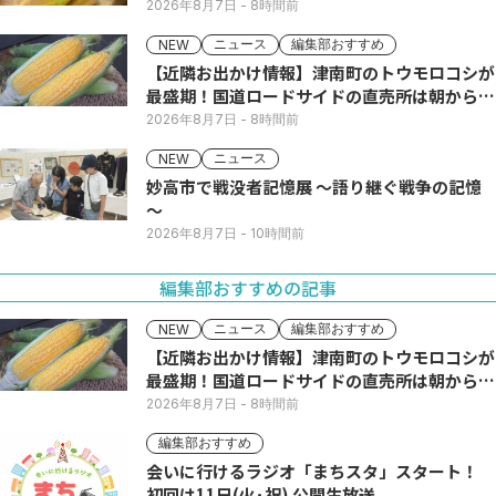
2026年8月7日
- 8時間前
ニュース
編集部おすすめ
NEW
【近隣お出かけ情報】津南町のトウモロコシが
最盛期！国道ロードサイドの直売所は朝から長
い列
2026年8月7日
- 8時間前
ニュース
NEW
妙高市で戦没者記憶展 ～語り継ぐ戦争の記憶
～
2026年8月7日
- 10時間前
編集部おすすめの記事
ニュース
編集部おすすめ
NEW
【近隣お出かけ情報】津南町のトウモロコシが
最盛期！国道ロードサイドの直売所は朝から長
い列
2026年8月7日
- 8時間前
編集部おすすめ
会いに行けるラジオ「まちスタ」スタート！
初回は11日(火･祝) 公開生放送