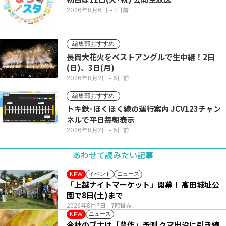
2026年8月6日
- 1日前
編集部おすすめ
長岡大花火をベストアングルで生中継！2日
(日)、3日(月)
2026年8月2日
- 5日前
編集部おすすめ
トキ鉄･ほくほく線の運行案内 JCV123チャン
ネルで平日毎朝表示
2026年8月2日
- 5日前
あわせて読みたい記事
イベント
ニュース
NEW
「上越ナイトマーケット」開幕！ 高田城址公
園で8日(土)まで
2026年8月7日
- 7時間前
ニュース
NEW
今秋のブナは「豊作」予測 クマ出没に引き続