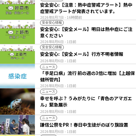
安全安心:【注意：熱中症警戒アラート】熱中
症警戒アラートが発表されています。
2026年8月7日
- 16時間前
安全安心情報
安全安心:【安全メール】明日は熱中症にご注
意ください
2026年8月6日
- 1日前
安全安心情報
安全安心:【安全メール】行方不明者情報
2026年8月6日
- 1日前
ニュース
「手足口病」流行 前の週の3倍に増加【上越保
健所管内】
2026年8月6日
- 1日前
ニュース
幸せを呼ぶ？ うみがたりに「青色のアマガエ
ル」緊急展示
2026年8月6日
- 1日前
ニュース
謙信公祭をPR！春日中生徒がのぼり旗設置
2026年8月6日
- 1日前