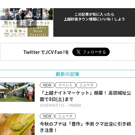
この記事が気に入ったら
上越妙高タウン情報にいいね！しよう
Twitter でJCV Fan !を
最新の記事
イベント
ニュース
NEW
「上越ナイトマーケット」開幕！ 高田城址公
園で8日(土)まで
2026年8月7日
- 7時間前
ニュース
NEW
今秋のブナは「豊作」予測 クマ出没に引き続
き注意！