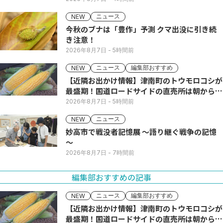
ニュース
NEW
今秋のブナは「豊作」予測 クマ出没に引き続
き注意！
2026年8月7日
- 5時間前
ニュース
編集部おすすめ
NEW
【近隣お出かけ情報】津南町のトウモロコシが
最盛期！国道ロードサイドの直売所は朝から長
い列
2026年8月7日
- 5時間前
ニュース
NEW
妙高市で戦没者記憶展 ～語り継ぐ戦争の記憶
～
2026年8月7日
- 7時間前
編集部おすすめの記事
ニュース
編集部おすすめ
NEW
【近隣お出かけ情報】津南町のトウモロコシが
最盛期！国道ロードサイドの直売所は朝から長