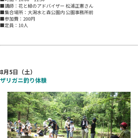
■講師：花と緑のアドバイザー 松浦正憲さん
■集合場所：大潟水と森公園内 公園事務所前
■参加費：200円
■定員：10人
8月5日（土）
ザリガニ釣り体験