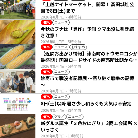
「上越ナイトマーケット」開幕！ 高田城址公
園で8日(土)まで
2026年8月7日
- 4時間前
ニュース
NEW
今秋のブナは「豊作」予測 クマ出没に引き続
き注意！
2026年8月7日
- 5時間前
ニュース
おすすめ
NEW
【近隣お出かけ情報】津南町のトウモロコシが
最盛期！国道ロードサイドの直売所は朝から長
い列
2026年8月7日
- 5時間前
ニュース
NEW
妙高市で戦没者記憶展 ～語り継ぐ戦争の記憶
～
2026年8月7日
- 7時間前
ニュース
NEW
8日(土)以降 暑さ少し和らぐも大気は不安定
2026年8月7日
- 8時間前
グルメ
ニュース
NEW
新グルメ誕生「３色おにぎり」 3商工会議所 ×
いっさく
2026年8月7日
- 13時間前