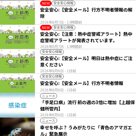
安全安心情報
NEW
安全安心:【安全メール】行方不明者情報の解
除
2026年8月7日
- 13時間前
安全安心情報
NEW
安全安心:【注意：熱中症警戒アラート】熱中
症警戒アラートが発表されています。
2026年8月7日
- 13時間前
安全安心情報
安全安心:【安全メール】明日は熱中症にご注
意ください
2026年8月6日
- 1日前
安全安心情報
安全安心:【安全メール】行方不明者情報
2026年8月6日
- 1日前
ニュース
「手足口病」流行 前の週の3倍に増加【上越保
健所管内】
2026年8月6日
- 1日前
ニュース
幸せを呼ぶ？ うみがたりに「青色のアマガエ
ル」緊急展示