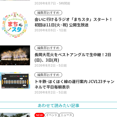
い列
2026年8月7日
- 5時間前
編集部おすすめ
会いに行けるラジオ「まちスタ」スタート！
初回は11日(火･祝) 公開生放送
2026年8月6日
- 1日前
編集部おすすめ
長岡大花火をベストアングルで生中継！2日
(日)、3日(月)
2026年8月2日
- 5日前
編集部おすすめ
トキ鉄･ほくほく線の運行案内 JCV123チャン
ネルで平日毎朝表示
2026年8月2日
- 5日前
あわせて読みたい記事
イベント
ニュース
NEW