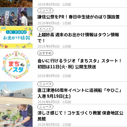
2026年8月6日
- 1日前
ニュース
謙信公祭をPR！春日中生徒がのぼり旗設置
2026年8月6日
- 1日前
イベント
上越妙高 週末のお出かけ情報はタウン情報
で！
2026年8月6日
- 1日前
おすすめ
会いに行けるラジオ「まちスタ」スタート！
初回は11日(火･祝) 公開生放送
2026年8月6日
- 1日前
ニュース
直江津港60周年イベントに巡視船「やひこ」
入港 9月19日(土)
2026年8月6日
- 1日前
ニュース
涼しさ感じて！コケ玉づくり教室 保倉地区公
民館
2026年8月6日
- 1日前