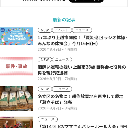
最新の記事
イベント
ニュース
NEW
17年ぶり上越市開催！「夏期巡回 ラジオ体操･
みんなの体操会」今月16日(日)
2026年8月9日
- 4時間前
ニュース
NEW
酒酔い運転の疑い 上越市28歳 自称会社役員の
男を現行犯逮捕
2026年8月9日
- 7時間前
ニュース
NEW
名立区の名物に！耕作放棄地を再生して栽培
「灘立そば」発売
2026年8月9日
- 8時間前
ニュース
「第14回 JCVママさんバレーボール大会」9日