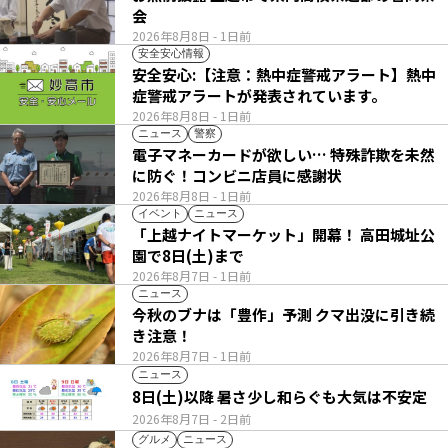
会
2026年8月8日
- 1日前
安全安心情報
安全安心:【注意：熱中症警戒アラート】熱中
症警戒アラートが発表されています。
2026年8月8日
- 1日前
ニュース
警察
電子マネーカードが欲しい… 特殊詐欺を未然
に防ぐ！コンビニ店員に感謝状
2026年8月8日
- 1日前
イベント
ニュース
「上越ナイトマーケット」開幕！ 高田城址公
園で8日(土)まで
2026年8月7日
- 1日前
ニュース
今秋のブナは「豊作」予測 クマ出没に引き続
き注意！
2026年8月7日
- 1日前
ニュース
8日(土)以降 暑さ少し和らぐも大気は不安定
2026年8月7日
- 2日前
グルメ
ニュース