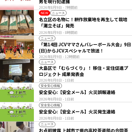
男を現行犯逮捕
2026年8月9日
- 7時間前
ニュース
NEW
名立区の名物に！耕作放棄地を再生して栽培
「灘立そば」発売
2026年8月9日
- 8時間前
ニュース
「第14回 JCVママさんバレーボール大会」9日
(日)からJCVスペシャルで放送！
2026年8月9日
- 12時間前
ニュース
大島区で「むらづくり」！ 移住・定住促進プ
ロジェクト 成果発表会
2026年8月8日
- 1日前
安全安心情報
安全安心:【安全メール】火災誤報連絡
2026年8月8日
- 1日前
安全安心情報
安全安心:【安全メール】火災発生連絡
2026年8月8日
- 1日前
ニュース
お点前披露 上越市で県内高校茶道部の合同茶