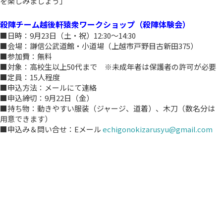
を楽しみましょう」
殺陣チーム越後軒猿衆ワークショップ（殺陣体験会）
■日時：9月23日（土・祝）12:30～14:30
■会場：謙信公武道館・小道場（上越市戸野目古新田375）
■参加費：無料
■対象：高校生以上50代まで ※未成年者は保護者の許可が必要
■定員：15人程度
■申込方法：メールにて連絡
■申込締切：9月22日（金）
■持ち物：動きやすい服装（ジャージ、道着）、木刀（数名分は
用意できます）
■申込み＆問い合せ：Eメール
echigonokizarusyu@gmail.com