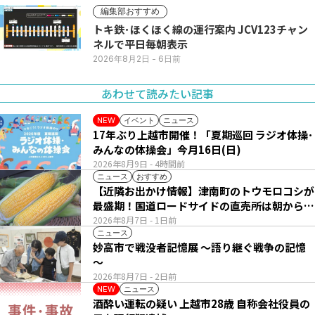
編集部おすすめ
トキ鉄･ほくほく線の運行案内 JCV123チャン
ネルで平日毎朝表示
2026年8月2日
- 6日前
あわせて読みたい記事
イベント
ニュース
NEW
17年ぶり上越市開催！「夏期巡回 ラジオ体操･
みんなの体操会」今月16日(日)
2026年8月9日
- 4時間前
ニュース
おすすめ
【近隣お出かけ情報】津南町のトウモロコシが
最盛期！国道ロードサイドの直売所は朝から長
い列
2026年8月7日
- 1日前
ニュース
妙高市で戦没者記憶展 ～語り継ぐ戦争の記憶
～
2026年8月7日
- 2日前
ニュース
NEW
酒酔い運転の疑い 上越市28歳 自称会社役員の