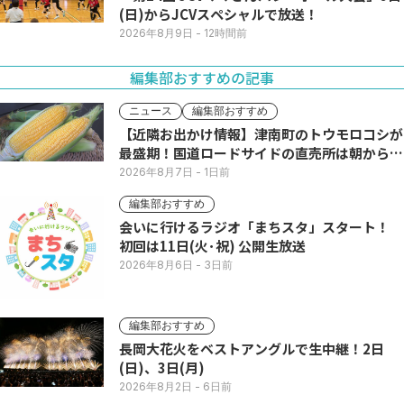
(日)からJCVスペシャルで放送！
2026年8月9日
- 12時間前
編集部おすすめの記事
ニュース
編集部おすすめ
【近隣お出かけ情報】津南町のトウモロコシが
最盛期！国道ロードサイドの直売所は朝から長
い列
2026年8月7日
- 1日前
編集部おすすめ
会いに行けるラジオ「まちスタ」スタート！
初回は11日(火･祝) 公開生放送
2026年8月6日
- 3日前
編集部おすすめ
長岡大花火をベストアングルで生中継！2日
(日)、3日(月)
2026年8月2日
- 6日前