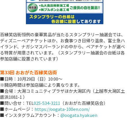
百縁笑店街恒例の豪華賞品が当たるスタンプラリー抽選会では、
ディズニーペアチケットほか、お食事つき日帰り温泉、富士急ハ
イランド、ナガシマスパーランドの中から、ペアチケットが選べ
る特賞が用意されています。（スタンプラリー抽選会の台紙は各
参加店舗に設置されています）
第33回 おおがた百縁笑店街
■日時：10月29日（日）10:00～
※開店時間は参加店舗により異なります。
■会場：大潟コミュニティプラザほか大潟区内（上越市大潟区土
底浜1081-1 ）
■問い合せ：TEL
025-534-3211
（おおがた百縁笑店会）
■ホームページ：
https://oogata-100en.com/
■インスタグラムアカウント：
@oogata.hyakuen