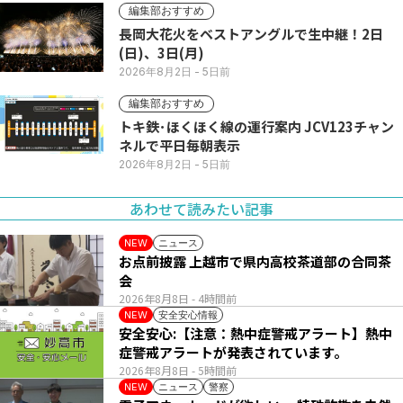
編集部おすすめ
長岡大花火をベストアングルで生中継！2日
(日)、3日(月)
2026年8月2日
- 5日前
編集部おすすめ
トキ鉄･ほくほく線の運行案内 JCV123チャン
ネルで平日毎朝表示
2026年8月2日
- 5日前
あわせて読みたい記事
ニュース
NEW
お点前披露 上越市で県内高校茶道部の合同茶
会
2026年8月8日
- 4時間前
安全安心情報
NEW
安全安心:【注意：熱中症警戒アラート】熱中
症警戒アラートが発表されています。
2026年8月8日
- 5時間前
ニュース
警察
NEW