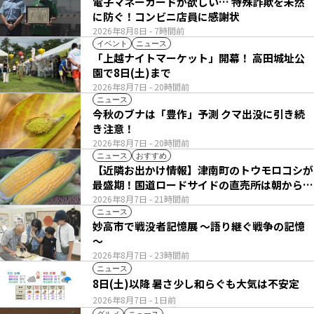
電子マネーカードが欲しい… 特殊詐欺を未然
に防ぐ！コンビニ店員に感謝状
2026年8月8日
- 7時間前
イベント
ニュース
「上越ナイトマーケット」開幕！ 高田城址公
園で8日(土)まで
2026年8月7日
- 20時間前
ニュース
今秋のブナは「豊作」予測 クマ出没に引き続
き注意！
2026年8月7日
- 20時間前
ニュース
おすすめ
【近隣お出かけ情報】津南町のトウモロコシが
最盛期！国道ロードサイドの直売所は朝から長
い列
2026年8月7日
- 21時間前
ニュース
妙高市で戦没者記憶展 ～語り継ぐ戦争の記憶
～
2026年8月7日
- 23時間前
ニュース
8日(土)以降 暑さ少し和らぐも大気は不安定
2026年8月7日
- 1日前
グルメ
ニュース