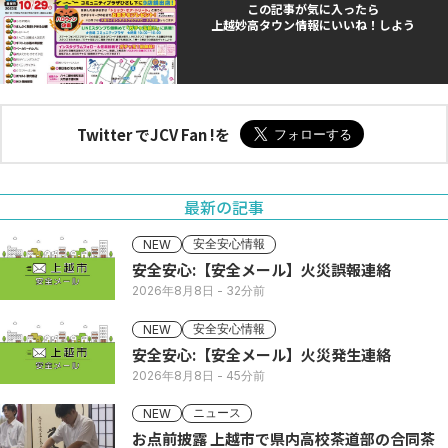
この記事が気に入ったら
上越妙高タウン情報にいいね！しよう
Twitter でJCV Fan !を
最新の記事
安全安心情報
NEW
安全安心:【安全メール】火災誤報連絡
2026年8月8日
- 32分前
安全安心情報
NEW
安全安心:【安全メール】火災発生連絡
2026年8月8日
- 45分前
ニュース
NEW
お点前披露 上越市で県内高校茶道部の合同茶