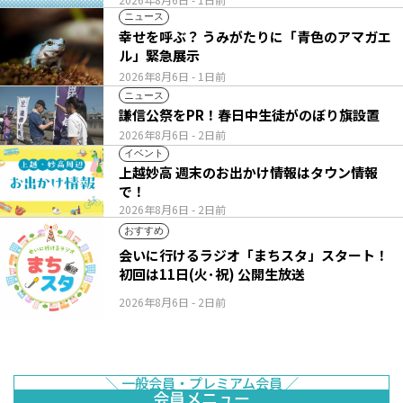
ニュース
幸せを呼ぶ？ うみがたりに「青色のアマガエ
ル」緊急展示
2026年8月6日
- 1日前
ニュース
謙信公祭をPR！春日中生徒がのぼり旗設置
2026年8月6日
- 2日前
イベント
上越妙高 週末のお出かけ情報はタウン情報
で！
2026年8月6日
- 2日前
おすすめ
会いに行けるラジオ「まちスタ」スタート！
初回は11日(火･祝) 公開生放送
2026年8月6日
- 2日前