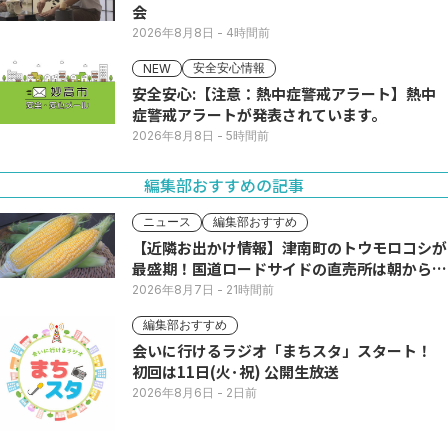
会
2026年8月8日
- 4時間前
安全安心情報
NEW
安全安心:【注意：熱中症警戒アラート】熱中
症警戒アラートが発表されています。
2026年8月8日
- 5時間前
編集部おすすめの記事
ニュース
編集部おすすめ
【近隣お出かけ情報】津南町のトウモロコシが
最盛期！国道ロードサイドの直売所は朝から長
い列
2026年8月7日
- 21時間前
編集部おすすめ
会いに行けるラジオ「まちスタ」スタート！
初回は11日(火･祝) 公開生放送
2026年8月6日
- 2日前