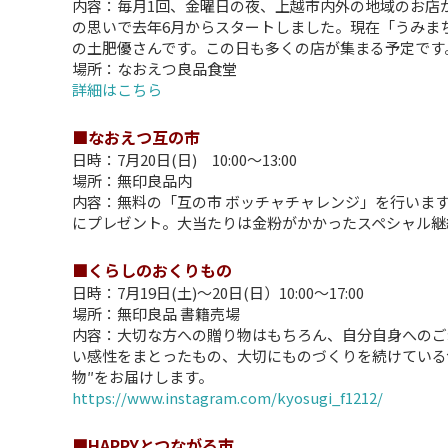
内容：毎月1回、金曜日の夜、上越市内外の地域のお店
の思いで去年6月からスタートしました。現在「うみま
の土肥優さんです。この日も多くの店が集まる予定です
場所：なおえつ良品食堂
詳細はこちら
■なおえつ互の市
日時：7月20日(日) 10:00～13:00
場所：無印良品内
内容：無料の「互の市 ボッチャチャレンジ」を行います
にプレゼント。大当たりは金粉がかかったスペシャル継
■くらしのおくりもの
日時：7月19日(土)～20日(日）10:00～17:00
場所：無印良品 書籍売場
内容：大切な方への贈り物はもちろん、自分自身へのご
い感性をまとったもの、大切にものづくりを続けている
物″をお届けします。
https://www.instagram.com/kyosugi_f1212/
■HAPPYとつながる市