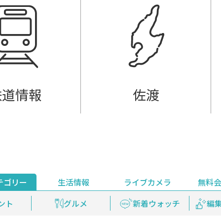
鉄道情報
佐渡
テゴリー
生活情報
ライブカメラ
無料
ント
ライブ配信
安全安心情報
グルメ
見逃し配信
天気
新着ウォッチ
上越妙高百景
プレミアム
編