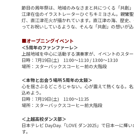
節目の周年祭は、地域のみなさまと共につくる「共創」
江津在住のイラストレーターひぐちキミヨさん。親鸞聖
灯、直江津花火が描かれています。直江津の海、歴史、
ってお祝いしているような、そんな「共創」の想いが込
■オープニングイベント
＜5周年のファンファーレ＞
上越地域を中心に活動する演奏家が、イベントのスター
日時：7月19日(土) 11:00〜11:10 / 13:00〜13:10
場所：スターバックスコーヒー前の大階段
＜本物と出会う場所 5周年の太鼓＞
心を揺さぶるどころじゃない。心が震えて熱くなる。名
込めよう。
日時：7月19日(土) 11:00〜11:35
場所：スターバックスコーヒー前大階段
＜上越高校ダンス部＞
日本テレビ DayDay.「LOVE ダン2025」で日本
す。