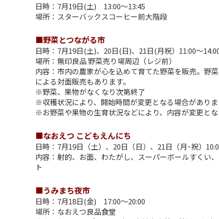
日時：7月19日(土) 13:00〜13:45
場所：スターバックスコーヒー前大階段
■野菜とつながる市
日時：7月19日(土)、20日(日)、21日(月祝）11:00～14:0
場所：無印良品 野菜売り場周辺（レジ前）
内容：市内の農家が心を込めて育てた野菜を販売。野菜
による対面販売もあります。
※野菜、果物がなくなり次第終了
※収穫状況により、開始時間が変更となる場合がありま
※お野菜や果物の生育状況などにより、内容が変更とな
■なおえつ こどもえんにち
日時：7月19日（土）、20日（日）、21日（月･祝）10:00
内容：射的、お面、わたがし、スーパーボールすくい、
ト
■うみまち夜市
日時：7月18日(金) 17:00～20:00
場所：なおえつ良品食堂