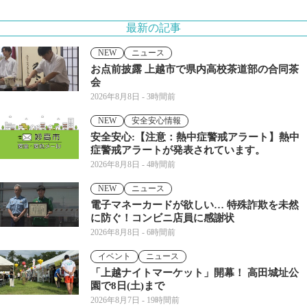
最新の記事
NEW
ニュース
お点前披露 上越市で県内高校茶道部の合同茶
会
2026年8月8日
- 3時間前
NEW
安全安心情報
安全安心:【注意：熱中症警戒アラート】熱中
症警戒アラートが発表されています。
2026年8月8日
- 4時間前
NEW
ニュース
電子マネーカードが欲しい… 特殊詐欺を未然
に防ぐ！コンビニ店員に感謝状
2026年8月8日
- 6時間前
イベント
ニュース
「上越ナイトマーケット」開幕！ 高田城址公
園で8日(土)まで
2026年8月7日
- 19時間前