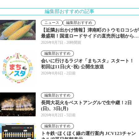
編集部おすすめの記事
ニュース
編集部おすすめ
【近隣お出かけ情報】津南町のトウモロコシが
最盛期！国道ロードサイドの直売所は朝から長
い列
2026年8月7日
- 20時間前
編集部おすすめ
会いに行けるラジオ「まちスタ」スタート！
初回は11日(火･祝) 公開生放送
2026年8月6日
- 2日前
編集部おすすめ
長岡大花火をベストアングルで生中継！2日
(日)、3日(月)
2026年8月2日
- 5日前
編集部おすすめ
トキ鉄･ほくほく線の運行案内 JCV123チャン