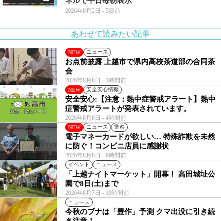
ネルで平日毎朝表示
2026年8月2日
- 5日前
あわせて読みたい記事
ニュース
NEW
お点前披露 上越市で県内高校茶道部の合同茶
会
2026年8月8日
- 3時間前
安全安心情報
NEW
安全安心:【注意：熱中症警戒アラート】熱中
症警戒アラートが発表されています。
2026年8月8日
- 4時間前
ニュース
警察
NEW
電子マネーカードが欲しい… 特殊詐欺を未然
に防ぐ！コンビニ店員に感謝状
2026年8月8日
- 6時間前
イベント
ニュース
「上越ナイトマーケット」開幕！ 高田城址公
園で8日(土)まで
2026年8月7日
- 19時間前
ニュース
今秋のブナは「豊作」予測 クマ出没に引き続