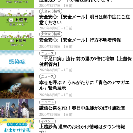
2026年8月7日
- 1日前
安全安心情報
安全安心:【安全メール】明日は熱中症にご注
意ください
2026年8月6日
- 1日前
安全安心情報
安全安心:【安全メール】行方不明者情報
2026年8月6日
- 1日前
ニュース
「手足口病」流行 前の週の3倍に増加【上越保
健所管内】
2026年8月6日
- 1日前
ニュース
幸せを呼ぶ？ うみがたりに「青色のアマガエ
ル」緊急展示
2026年8月6日
- 1日前
ニュース
謙信公祭をPR！春日中生徒がのぼり旗設置
2026年8月6日
- 1日前
イベント
上越妙高 週末のお出かけ情報はタウン情報
で！