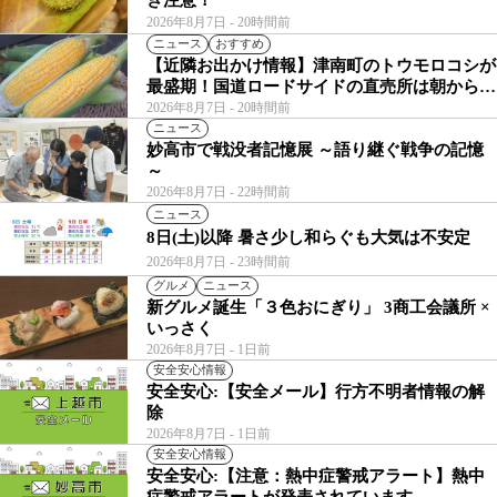
き注意！
2026年8月7日
- 20時間前
ニュース
おすすめ
【近隣お出かけ情報】津南町のトウモロコシが
最盛期！国道ロードサイドの直売所は朝から長
い列
2026年8月7日
- 20時間前
ニュース
妙高市で戦没者記憶展 ～語り継ぐ戦争の記憶
～
2026年8月7日
- 22時間前
ニュース
8日(土)以降 暑さ少し和らぐも大気は不安定
2026年8月7日
- 23時間前
グルメ
ニュース
新グルメ誕生「３色おにぎり」 3商工会議所 ×
いっさく
2026年8月7日
- 1日前
安全安心情報
安全安心:【安全メール】行方不明者情報の解
除
2026年8月7日
- 1日前
安全安心情報
安全安心:【注意：熱中症警戒アラート】熱中
症警戒アラートが発表されています。