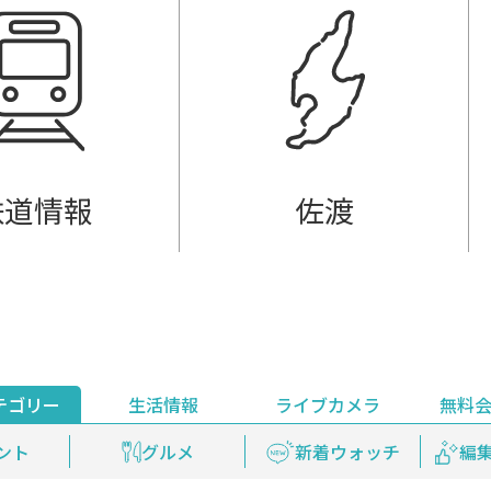
鉄道情報
佐渡
テゴリー
生活情報
ライブカメラ
無料
ント
ライブ配信
安全安心情報
グルメ
見逃し配信
天気
新着ウォッチ
上越妙高百景
プレミアム
編