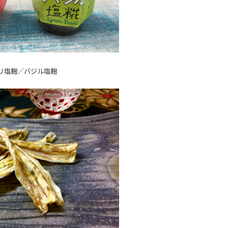
リ塩麹／バジル塩麹