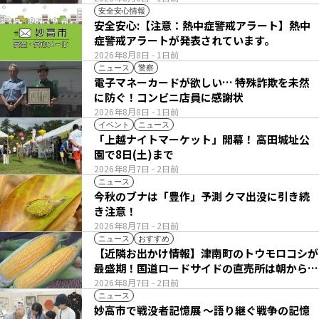
安全安心情報
安全安心:【注意：熱中症警戒アラート】熱中
症警戒アラートが発表されています。
2026年8月8日
- 1日前
ニュース
警察
電子マネーカードが欲しい… 特殊詐欺を未然
に防ぐ！コンビニ店員に感謝状
2026年8月8日
- 1日前
イベント
ニュース
「上越ナイトマーケット」開幕！ 高田城址公
園で8日(土)まで
2026年8月7日
- 2日前
ニュース
今秋のブナは「豊作」予測 クマ出没に引き続
き注意！
2026年8月7日
- 2日前
ニュース
おすすめ
【近隣お出かけ情報】津南町のトウモロコシが
最盛期！国道ロードサイドの直売所は朝から長
い列
2026年8月7日
- 2日前
ニュース
妙高市で戦没者記憶展 ～語り継ぐ戦争の記憶