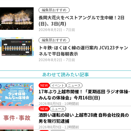
編集部おすすめ
長岡大花火をベストアングルで生中継！2日
(日)、3日(月)
2026年8月2日
- 7日前
編集部おすすめ
トキ鉄･ほくほく線の運行案内 JCV123チャン
ネルで平日毎朝表示
2026年8月2日
- 7日前
あわせて読みたい記事
イベント
ニュース
NEW
17年ぶり上越市開催！「夏期巡回 ラジオ体操･
みんなの体操会」今月16日(日)
2026年8月9日
- 10時間前
ニュース
NEW
酒酔い運転の疑い 上越市28歳 自称会社役員の
男を現行犯逮捕
2026年8月9日
- 12時間前