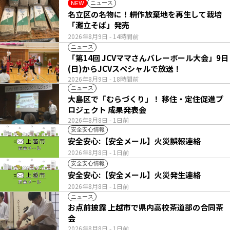
ニュース
NEW
名立区の名物に！耕作放棄地を再生して栽培
「灘立そば」発売
2026年8月9日
- 14時間前
ニュース
「第14回 JCVママさんバレーボール大会」9日
(日)からJCVスペシャルで放送！
2026年8月9日
- 18時間前
ニュース
大島区で「むらづくり」！ 移住・定住促進プ
ロジェクト 成果発表会
2026年8月8日
- 1日前
安全安心情報
安全安心:【安全メール】火災誤報連絡
2026年8月8日
- 1日前
安全安心情報
安全安心:【安全メール】火災発生連絡
2026年8月8日
- 1日前
ニュース
お点前披露 上越市で県内高校茶道部の合同茶
会
2026年8月8日
- 1日前