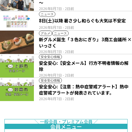
～
2026年8月7日
- 2日前
ニュース
8日(土)以降 暑さ少し和らぐも大気は不安定
2026年8月7日
- 2日前
グルメ
ニュース
新グルメ誕生「３色おにぎり」 3商工会議所 ×
いっさく
2026年8月7日
- 2日前
安全安心情報
安全安心:【安全メール】行方不明者情報の解
除
2026年8月7日
- 2日前
安全安心情報
安全安心:【注意：熱中症警戒アラート】熱中
症警戒アラートが発表されています。
2026年8月7日
- 2日前