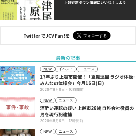
上越妙高タウン情報にいいね！しよう
Twitter でJCV Fan !を
最新の記事
イベント
ニュース
NEW
17年ぶり上越市開催！「夏期巡回 ラジオ体操･
みんなの体操会」今月16日(日)
2026年8月9日
- 10時間前
ニュース
NEW
酒酔い運転の疑い 上越市28歳 自称会社役員の
男を現行犯逮捕
2026年8月9日
- 12時間前
ニュース
NEW