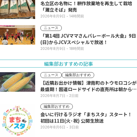
名立区の名物に！耕作放棄地を再生して栽培
「灘立そば」発売
2026年8月9日
- 14時間前
ニュース
「第14回 JCVママさんバレーボール大会」9日
(日)からJCVスペシャルで放送！
2026年8月9日
- 18時間前
編集部おすすめの記事
ニュース
編集部おすすめ
【近隣お出かけ情報】津南町のトウモロコシが
最盛期！国道ロードサイドの直売所は朝から長
い列
2026年8月7日
- 2日前
編集部おすすめ
会いに行けるラジオ「まちスタ」スタート！
初回は11日(火･祝) 公開生放送
2026年8月6日
- 3日前