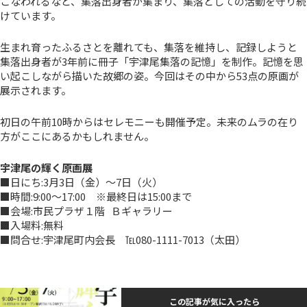
こなわれるなど、集落出身者が集まり、集落としての活動を守り続
けています。
生まれ育ったふるさとを離れても、集落を維持し、記録しようと
集落出身者が3年前に冊子「宇津尾集落の記憶」を制作。記憶を思
い起こしながら描いた故郷の姿。今回はその中から53点の原画が
展示されます。
初日の午前10時からはセレモニーも開催予定。未来のムラの在り
方がここにあるかもしれません。
宇津尾の輝く原画展
■日にち:3月3日（金）～7日（火）
■時間:9:00～17:00 ※最終日は15:00まで
■会場:市民プラザ１階 Ｂギャラリー
■入場料:無料
■問合せ:宇津尾町内会長 ℡080-1111-7013（太田）
この記事が気に入ったら