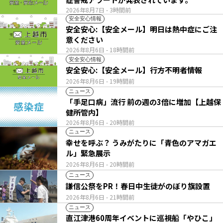
2026年8月7日
- 3時間前
安全安心情報
安全安心:【安全メール】明日は熱中症にご注
意ください
2026年8月6日
- 18時間前
安全安心情報
安全安心:【安全メール】行方不明者情報
2026年8月6日
- 19時間前
ニュース
「手足口病」流行 前の週の3倍に増加【上越保
健所管内】
2026年8月6日
- 20時間前
ニュース
幸せを呼ぶ？ うみがたりに「青色のアマガエ
ル」緊急展示
2026年8月6日
- 20時間前
ニュース
謙信公祭をPR！春日中生徒がのぼり旗設置
2026年8月6日
- 21時間前
ニュース
直江津港60周年イベントに巡視船「やひこ」