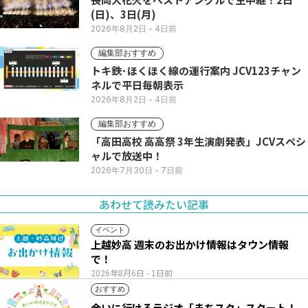
(日)、3日(月)
2026年8月2日
- 4日前
編集部おすすめ
トキ鉄･ほくほく線の運行案内 JCV123チャン
ネルで平日毎朝表示
2026年8月2日
- 4日前
編集部おすすめ
「高田高校 高高祭 3年生演劇発表」JCVスペシ
ャルで放送中！
2026年7月30日
- 7日前
あわせて読みたい記事
イベント
上越妙高 週末のお出かけ情報はタウン情報
で！
2026年8月6日
- 1日前
おすすめ
会いに行けるラジオ「まちスタ」スタート！