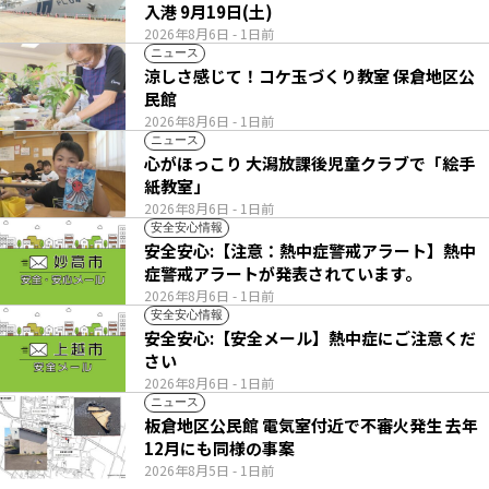
入港 9月19日(土)
2026年8月6日
- 1日前
ニュース
涼しさ感じて！コケ玉づくり教室 保倉地区公
民館
2026年8月6日
- 1日前
ニュース
心がほっこり 大潟放課後児童クラブで「絵手
紙教室」
2026年8月6日
- 1日前
安全安心情報
安全安心:【注意：熱中症警戒アラート】熱中
症警戒アラートが発表されています。
2026年8月6日
- 1日前
安全安心情報
安全安心:【安全メール】熱中症にご注意くだ
さい
2026年8月6日
- 1日前
ニュース
板倉地区公民館 電気室付近で不審火発生 去年
12月にも同様の事案
2026年8月5日
- 1日前