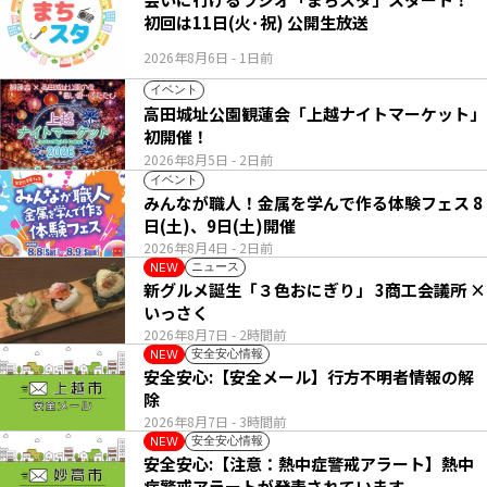
初回は11日(火･祝) 公開生放送
2026年8月6日
- 1日前
イベント
高田城址公園観蓮会「上越ナイトマーケット」
初開催！
2026年8月5日
- 2日前
イベント
みんなが職人！金属を学んで作る体験フェス 8
日(土)、9日(土)開催
2026年8月4日
- 2日前
ニュース
NEW
新グルメ誕生「３色おにぎり」 3商工会議所 ×
いっさく
2026年8月7日
- 2時間前
安全安心情報
NEW
安全安心:【安全メール】行方不明者情報の解
除
2026年8月7日
- 3時間前
安全安心情報
NEW
安全安心:【注意：熱中症警戒アラート】熱中
症警戒アラートが発表されています。