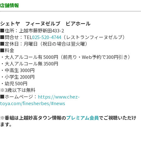
店舗情報
シェトヤ フィーヌゼルブ ビアホール
■住所：上越市藤野新田433-2
■問合せ：TEL
025-520-4744
（レストランフィーヌゼルブ）
■定休日：月曜日（祝日の場合は翌火曜）
■料金
・大人アルコール有 5000円（前売り・Web予約で300円引き）
・大人アルコール無 3500円
・中高生 3000円
・小学生 2000円
・幼児 500円
※3歳以下は無料
■ホームページ：
https://www.chez-
toya.com/finesherbes/#news
※番組は上越妙高タウン情報の
プレミアム会員
でご視聴いただけ
ます。