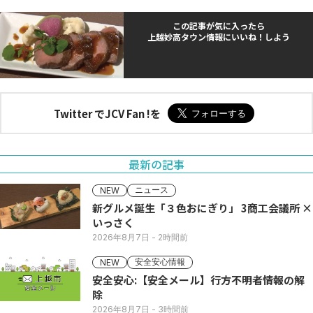
この記事が気に入ったら
上越妙高タウン情報にいいね！しよう
Twitter でJCV Fan !を
最新の記事
ニュース
NEW
新グルメ誕生「３色おにぎり」 3商工会議所 ×
いっさく
2026年8月7日
- 2時間前
安全安心情報
NEW
安全安心:【安全メール】行方不明者情報の解
除
2026年8月7日
- 3時間前