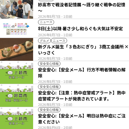
妙高市で戦没者記憶展 ～語り継ぐ戦争の記憶
～
2026年8月7日
- 1日前
ニュース
8日(土)以降 暑さ少し和らぐも大気は不安定
2026年8月7日
- 1日前
グルメ
ニュース
新グルメ誕生「３色おにぎり」 3商工会議所 ×
いっさく
2026年8月7日
- 1日前
安全安心情報
安全安心:【安全メール】行方不明者情報の解
除
2026年8月7日
- 1日前
安全安心情報
安全安心:【注意：熱中症警戒アラート】熱中
症警戒アラートが発表されています。
2026年8月7日
- 1日前
安全安心情報
安全安心:【安全メール】明日は熱中症にご注
意ください
2026年8月6日
- 2日前