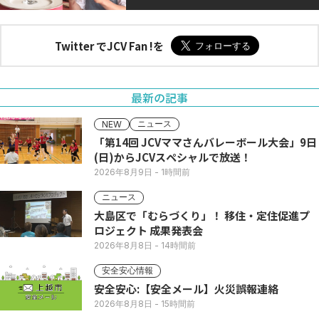
Twitter でJCV Fan !を
最新の記事
ニュース
NEW
「第14回 JCVママさんバレーボール大会」9日
(日)からJCVスペシャルで放送！
2026年8月9日
- 1時間前
ニュース
大島区で「むらづくり」！ 移住・定住促進プ
ロジェクト 成果発表会
2026年8月8日
- 14時間前
安全安心情報
安全安心:【安全メール】火災誤報連絡
2026年8月8日
- 15時間前