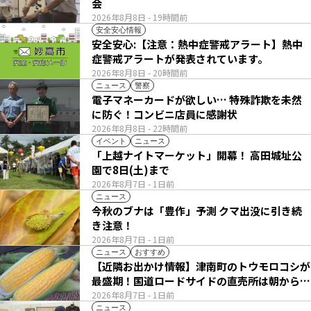
会
2026年8月8日
- 19時間前
安全安心情報
安全安心:【注意：熱中症警戒アラート】熱中
症警戒アラートが発表されています。
2026年8月8日
- 20時間前
ニュース
警察
電子マネーカードが欲しい… 特殊詐欺を未然
に防ぐ！コンビニ店員に感謝状
2026年8月8日
- 22時間前
イベント
ニュース
「上越ナイトマーケット」開幕！ 高田城址公
園で8日(土)まで
2026年8月7日
- 1日前
ニュース
今秋のブナは「豊作」予測 クマ出没に引き続
き注意！
2026年8月7日
- 1日前
ニュース
おすすめ
【近隣お出かけ情報】津南町のトウモロコシが
最盛期！国道ロードサイドの直売所は朝から長
い列
2026年8月7日
- 1日前
ニュース