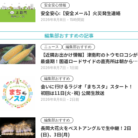
安全安心情報
安全安心:【安全メール】火災発生連絡
2026年8月8日
- 15時間前
編集部おすすめの記事
ニュース
編集部おすすめ
【近隣お出かけ情報】津南町のトウモロコシが
最盛期！国道ロードサイドの直売所は朝から長
い列
2026年8月7日
- 1日前
編集部おすすめ
会いに行けるラジオ「まちスタ」スタート！
初回は11日(火･祝) 公開生放送
2026年8月6日
- 2日前
編集部おすすめ
長岡大花火をベストアングルで生中継！2日
(日)、3日(月)