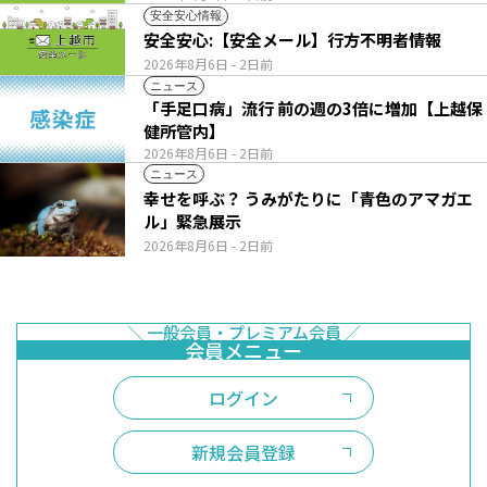
安全安心情報
安全安心:【安全メール】行方不明者情報
2026年8月6日
- 2日前
ニュース
「手足口病」流行 前の週の3倍に増加【上越保
健所管内】
2026年8月6日
- 2日前
ニュース
幸せを呼ぶ？ うみがたりに「青色のアマガエ
ル」緊急展示
2026年8月6日
- 2日前
ログイン
新規会員登録