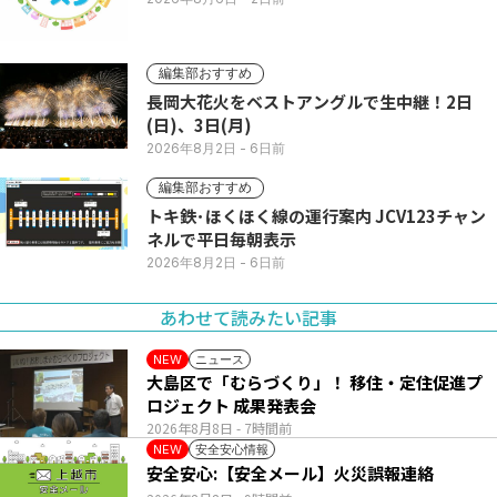
編集部おすすめ
長岡大花火をベストアングルで生中継！2日
(日)、3日(月)
2026年8月2日
- 6日前
編集部おすすめ
トキ鉄･ほくほく線の運行案内 JCV123チャン
ネルで平日毎朝表示
2026年8月2日
- 6日前
あわせて読みたい記事
ニュース
NEW
大島区で「むらづくり」！ 移住・定住促進プ
ロジェクト 成果発表会
2026年8月8日
- 7時間前
安全安心情報
NEW
安全安心:【安全メール】火災誤報連絡