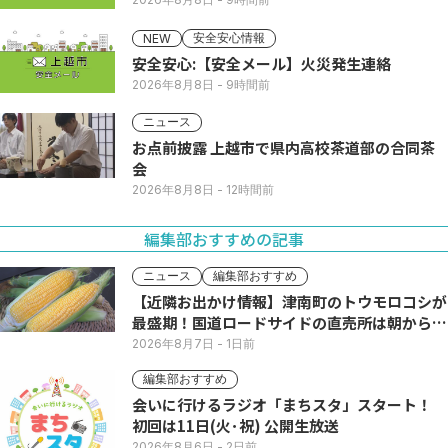
安全安心情報
NEW
安全安心:【安全メール】火災発生連絡
2026年8月8日
- 9時間前
ニュース
お点前披露 上越市で県内高校茶道部の合同茶
会
2026年8月8日
- 12時間前
編集部おすすめの記事
ニュース
編集部おすすめ
【近隣お出かけ情報】津南町のトウモロコシが
最盛期！国道ロードサイドの直売所は朝から長
い列
2026年8月7日
- 1日前
編集部おすすめ
会いに行けるラジオ「まちスタ」スタート！
初回は11日(火･祝) 公開生放送
2026年8月6日
- 2日前