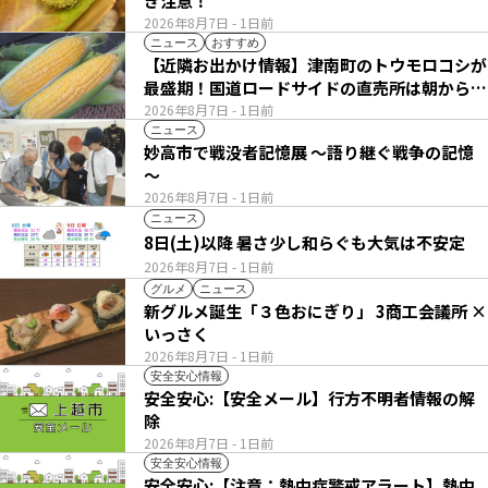
き注意！
2026年8月7日
- 1日前
ニュース
おすすめ
【近隣お出かけ情報】津南町のトウモロコシが
最盛期！国道ロードサイドの直売所は朝から長
い列
2026年8月7日
- 1日前
ニュース
妙高市で戦没者記憶展 ～語り継ぐ戦争の記憶
～
2026年8月7日
- 1日前
ニュース
8日(土)以降 暑さ少し和らぐも大気は不安定
2026年8月7日
- 1日前
グルメ
ニュース
新グルメ誕生「３色おにぎり」 3商工会議所 ×
いっさく
2026年8月7日
- 1日前
安全安心情報
安全安心:【安全メール】行方不明者情報の解
除
2026年8月7日
- 1日前
安全安心情報
安全安心:【注意：熱中症警戒アラート】熱中