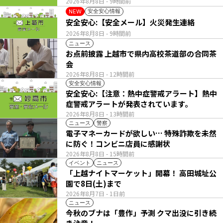
2026年8月8日
- 9時間前
安全安心情報
NEW
安全安心:【安全メール】火災発生連絡
2026年8月8日
- 9時間前
ニュース
お点前披露 上越市で県内高校茶道部の合同茶
会
2026年8月8日
- 12時間前
安全安心情報
安全安心:【注意：熱中症警戒アラート】熱中
症警戒アラートが発表されています。
2026年8月8日
- 13時間前
ニュース
警察
電子マネーカードが欲しい… 特殊詐欺を未然
に防ぐ！コンビニ店員に感謝状
2026年8月8日
- 15時間前
イベント
ニュース
「上越ナイトマーケット」開幕！ 高田城址公
園で8日(土)まで
2026年8月7日
- 1日前
ニュース
今秋のブナは「豊作」予測 クマ出没に引き続