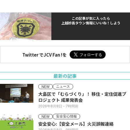
この記事が気に入ったら
上越妙高タウン情報にいいね！しよう
Twitter でJCV Fan !を
最新の記事
ニュース
NEW
大島区で「むらづくり」！ 移住・定住促進プ
ロジェクト 成果発表会
2026年8月8日
- 7時間前
安全安心情報
NEW
安全安心:【安全メール】火災誤報連絡
2026年8月8日
- 9時間前