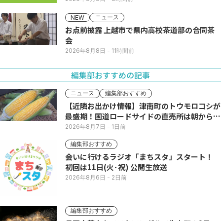
ニュース
NEW
お点前披露 上越市で県内高校茶道部の合同茶
会
2026年8月8日
- 11時間前
編集部おすすめの記事
ニュース
編集部おすすめ
【近隣お出かけ情報】津南町のトウモロコシが
最盛期！国道ロードサイドの直売所は朝から長
い列
2026年8月7日
- 1日前
編集部おすすめ
会いに行けるラジオ「まちスタ」スタート！
初回は11日(火･祝) 公開生放送
2026年8月6日
- 2日前
編集部おすすめ