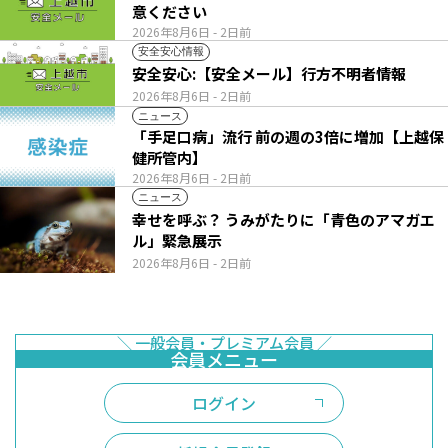
意ください
2026年8月6日
- 2日前
安全安心情報
安全安心:【安全メール】行方不明者情報
2026年8月6日
- 2日前
ニュース
「手足口病」流行 前の週の3倍に増加【上越保
健所管内】
2026年8月6日
- 2日前
ニュース
幸せを呼ぶ？ うみがたりに「青色のアマガエ
ル」緊急展示
2026年8月6日
- 2日前
ログイン