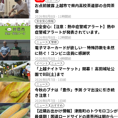
NEW
お点前披露 上越市で県内高校茶道部の合同茶
会
2026年8月8日
- 11時間前
安全安心情報
安全安心:【注意：熱中症警戒アラート】熱中
症警戒アラートが発表されています。
2026年8月8日
- 12時間前
ニュース
警察
電子マネーカードが欲しい… 特殊詐欺を未然
に防ぐ！コンビニ店員に感謝状
2026年8月8日
- 14時間前
イベント
ニュース
「上越ナイトマーケット」開幕！ 高田城址公
園で8日(土)まで
2026年8月7日
- 1日前
ニュース
今秋のブナは「豊作」予測 クマ出没に引き続
き注意！
2026年8月7日
- 1日前
ニュース
おすすめ
【近隣お出かけ情報】津南町のトウモロコシが
最盛期！国道ロードサイドの直売所は朝から長