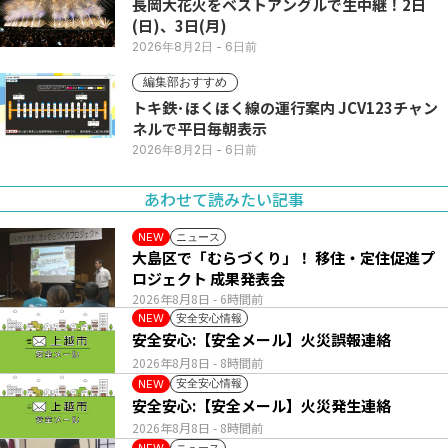
長岡大花火をベストアングルで生中継！2日
(日)、3日(月)
2026年8月2日
- 6日前
編集部おすすめ
トキ鉄･ほくほく線の運行案内 JCV123チャン
ネルで平日毎朝表示
2026年8月2日
- 6日前
あわせて読みたい記事
ニュース
NEW
大島区で「むらづくり」！ 移住・定住促進プ
ロジェクト 成果発表会
2026年8月8日
- 6時間前
安全安心情報
NEW
安全安心:【安全メール】火災誤報連絡
2026年8月8日
- 8時間前
安全安心情報
NEW
安全安心:【安全メール】火災発生連絡
2026年8月8日
- 8時間前
ニュース