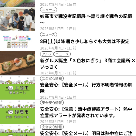
い列
2026年8月7日
- 1日前
ニュース
妙高市で戦没者記憶展 ～語り継ぐ戦争の記憶
～
2026年8月7日
- 1日前
ニュース
8日(土)以降 暑さ少し和らぐも大気は不安定
2026年8月7日
- 1日前
グルメ
ニュース
新グルメ誕生「３色おにぎり」 3商工会議所 ×
いっさく
2026年8月7日
- 1日前
安全安心情報
安全安心:【安全メール】行方不明者情報の解
除
2026年8月7日
- 1日前
安全安心情報
安全安心:【注意：熱中症警戒アラート】熱中
症警戒アラートが発表されています。
2026年8月7日
- 1日前
安全安心情報
安全安心:【安全メール】明日は熱中症にご注