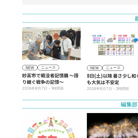
ニュース
ニュース
NEW
NEW
妙高市で戦没者記憶展 ～語
8日(土)以降 暑さ少し和らぐ
り継ぐ戦争の記憶～
も大気は不安定
2026年8月7日
- 1時間前
2026年8月7日
- 2時間前
編集部