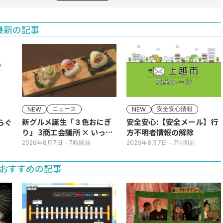
最新の記事
ニュース
安全安心情報
NEW
NEW
新グルメ誕生「３色おにぎ
安全安心:【安全メール】行
り」 3商工会議所 × いっさ
方不明者情報の解除
く
2026年8月7日
- 7時間前
2026年8月7日
- 7時間前
おすすめの記事