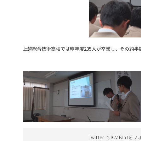
上越総合技術高校では昨年度235人が卒業し、その約半
Twitter でJCV Fan !を
フ