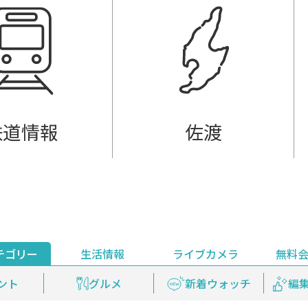
鉄道情報
佐渡
テゴリー
生活情報
ライブカメラ
無料
ント
ライブ配信
安全安心情報
グルメ
見逃し配信
天気
新着ウォッチ
上越妙高百景
プレミアム
編